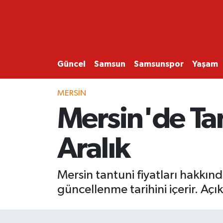
GÜNCEL
SAMSUN
Güncel
Samsun
Samsunspor
Yaşam
SAMSUNSPOR
MERSIN
Mersin'de Tan
EKONOMİ
Aralık
YAŞAM
Mersin tantuni fiyatları hakkında
güncellenme tarihini içerir. Açı