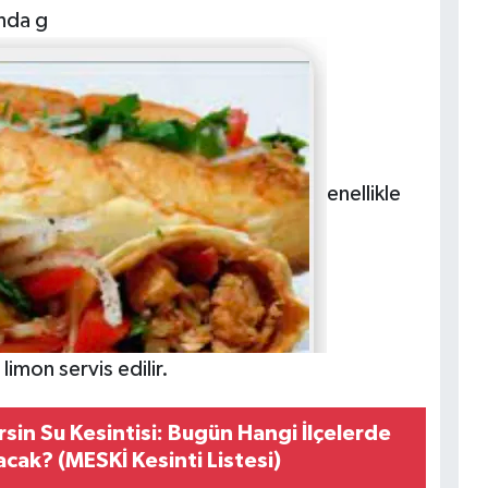
ında g
enellikle
mon servis edilir.
sin Su Kesintisi: Bugün Hangi İlçelerde
acak? (MESKİ Kesinti Listesi)