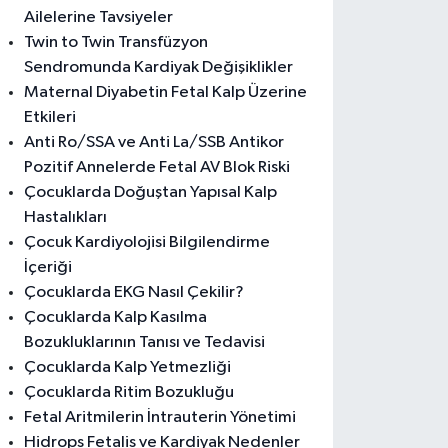
Ailelerine Tavsiyeler
Twin to Twin Transfüzyon
Sendromunda Kardiyak Değişiklikler
Maternal Diyabetin Fetal Kalp Üzerine
Etkileri
Anti Ro/SSA ve Anti La/SSB Antikor
Pozitif Annelerde Fetal AV Blok Riski
Çocuklarda Doğuştan Yapısal Kalp
Hastalıkları
Çocuk Kardiyolojisi Bilgilendirme
İçeriği
Çocuklarda EKG Nasıl Çekilir?
Çocuklarda Kalp Kasılma
Bozukluklarının Tanısı ve Tedavisi
Çocuklarda Kalp Yetmezliği
Çocuklarda Ritim Bozukluğu
Fetal Aritmilerin İntrauterin Yönetimi
Hidrops Fetalis ve Kardiyak Nedenler