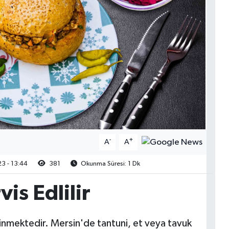
-
+
A
A
3 - 13:44
381
Okunma Süresi: 1 Dk
vis Edlilir
linmektedir. Mersin'de tantuni, et veya tavuk