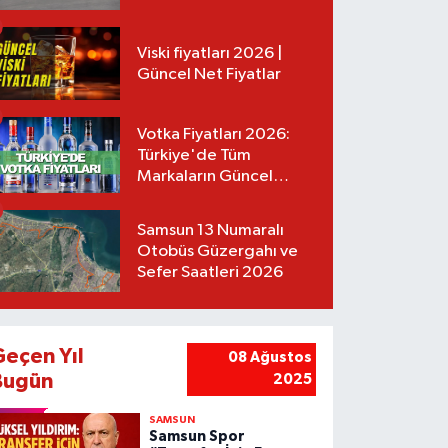
Tarifeler
Viski fiyatları 2026 |
Güncel Net Fiyatlar
Votka Fiyatları 2026:
Türkiye'de Tüm
Markaların Güncel
Listesi
Samsun 13 Numaralı
Otobüs Güzergahı ve
Sefer Saatleri 2026
Geçen Yıl
08 Ağustos
Bugün
2025
SAMSUN
Samsun Spor