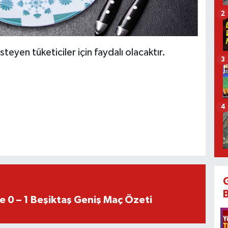
2
teyen tüketiciler için faydalı olacaktır.
3
4
e 0 – 1 Beşiktaş Geniş Maç Özeti