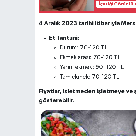
İçeriği Görüntül
4 Aralık 2023 tarihi itibarıyla Mers
Et Tantuni:
Dürüm: 70-120 TL
Ekmek arası: 70-120 TL
Yarım ekmek: 90 -120 TL
Tam ekmek: 70-120 TL
Fiyatlar, işletmeden işletmeye ve 
gösterebilir.