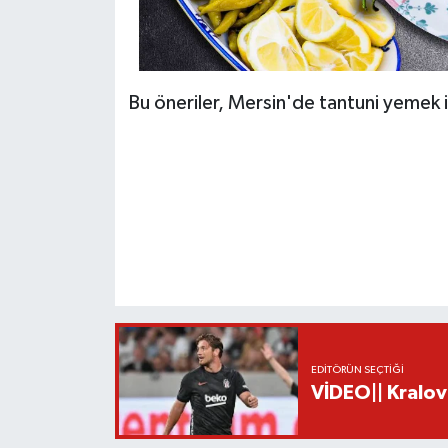
Bu öneriler, Mersin'de tantuni yemek is
EDITÖRÜN SEÇTIĞI
VİDEO|| Kralov