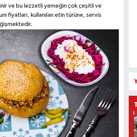
inir ve bu lezzetli yemeğin çok çeşitli ve
ni fiyatları, kullanılan etin türüne, servis
ğişmektedir.
Y
1