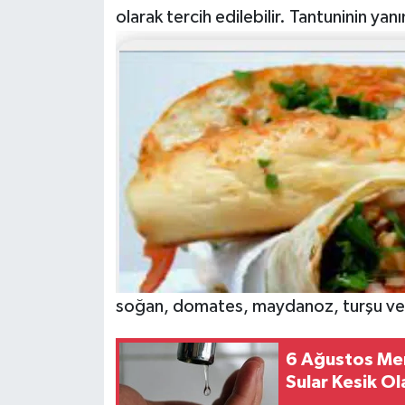
olarak tercih edilebilir. Tantuninin yan
soğan, domates, maydanoz, turşu ve li
6 Ağustos Mer
Sular Kesik Ol