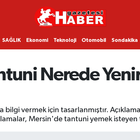
SAĞLIK
Ekonomi
Teknoloji
Otomobil
Sondakika
tuni Nerede Yenir?
 bilgi vermek için tasarlanmıştır. Açıklamala
klamalar, Mersin'de tantuni yemek isteyen tü