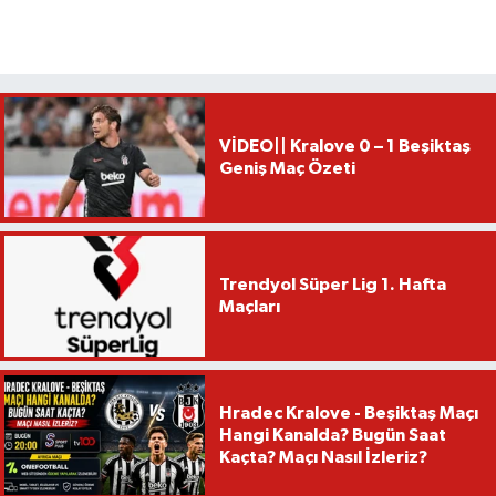
VİDEO|| Kralove 0 – 1 Beşiktaş
Geniş Maç Özeti
Trendyol Süper Lig 1. Hafta
Maçları
Hradec Kralove - Beşiktaş Maçı
Hangi Kanalda? Bugün Saat
Kaçta? Maçı Nasıl İzleriz?