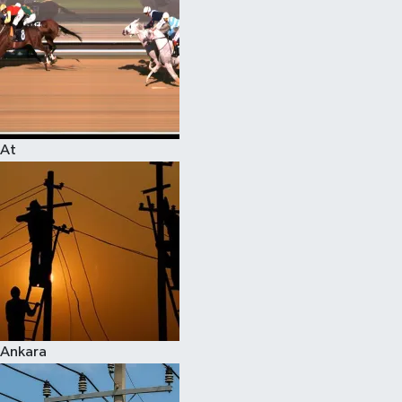
At
Ankara