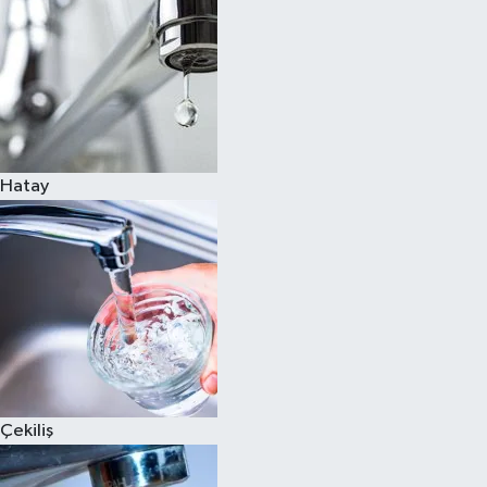
Hatay
Çekiliş