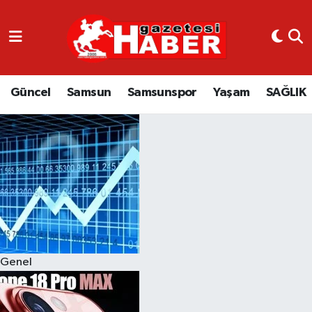
GÜNCEL
SAMSUN
Güncel
Samsun
Samsunspor
Yaşam
SAĞLIK
SAMSUNSPOR
EKONOMİ
YAŞAM
Genel