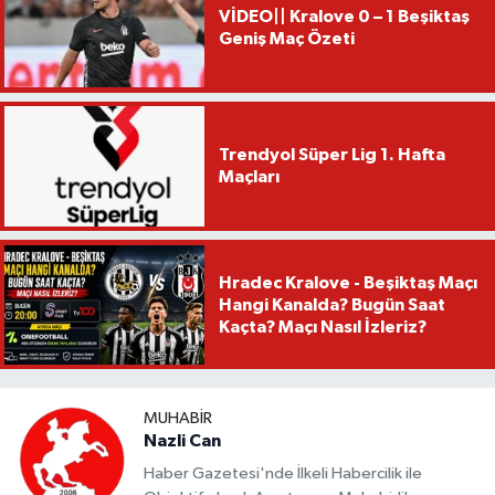
VİDEO|| Kralove 0 – 1 Beşiktaş
Geniş Maç Özeti
Trendyol Süper Lig 1. Hafta
Maçları
Hradec Kralove - Beşiktaş Maçı
Hangi Kanalda? Bugün Saat
Kaçta? Maçı Nasıl İzleriz?
MUHABIR
Nazli Can
Haber Gazetesi'nde İlkeli Habercilik ile