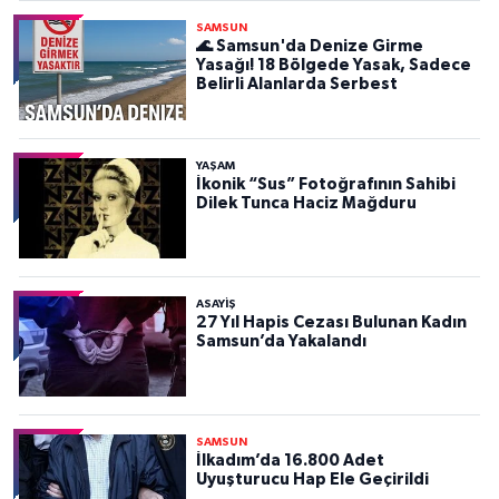
SAMSUN
🌊 Samsun'da Denize Girme
Yasağı! 18 Bölgede Yasak, Sadece
Belirli Alanlarda Serbest
YAŞAM
İkonik “Sus” Fotoğrafının Sahibi
Dilek Tunca Haciz Mağduru
ASAYIŞ
27 Yıl Hapis Cezası Bulunan Kadın
Samsun’da Yakalandı
SAMSUN
İlkadım’da 16.800 Adet
Uyuşturucu Hap Ele Geçirildi