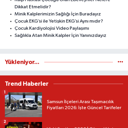
Dikkat Etmelidir?
Minik Kalplerimizin Sağlığı İçin Buradayız
Çocuk EKG’si ile Yetişkin EKG’si Aynı mıdır?
Çocuk Kardiyolojisi Video Paylaşımı
Sağlıkla Atan Minik Kalpler İçin Yanınızdayız
Yükleniyor...
Trend Haberler
1
Samsun İlçeleri Arası Taşımacılık
Fiyatları 2026: İşte Güncel Tarifeler
2