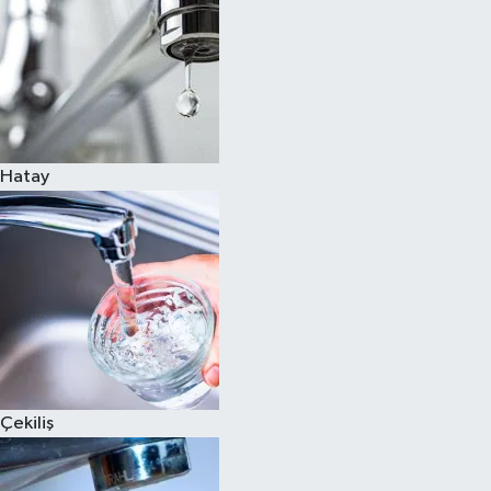
Hatay
Çekiliş