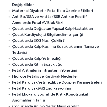
Değişiklikler
Maternal Diyabetin Fetal Kalp Üzerine Etkileri
Anti Ro/SSA ve Anti La/SSB Antikor Pozitif
Annelerde Fetal AV Blok Riski
Çocuklarda Doğuştan Yapısal Kalp Hastalıkları
Çocuk Kardiyolojisi Bilgilendirme İçeriği
Çocuklarda EKG Nasıl Çekilir?
Çocuklarda Kalp Kasılma Bozukluklarının Tanısı ve
Tedavisi
Çocuklarda Kalp Yetmezliği
Çocuklarda Ritim Bozukluğu
Fetal Aritmilerin İntrauterin Yönetimi
Hidrops Fetalis ve Kardiyak Nedenler
Fetal Kardiyak Yetmezlik ve Doppler Parametreleri
Fetal Kardiyak MRI Endikasyonları
Fetal Ekokardiyografide Kritik Konotrunkal
Anomalilerin Tanısı
Çocuklarda Anjiyo Nedir, Nasıl Yapılır?