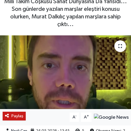
Milli Takım Coşkusu Sanat Dünyasına Da Yansıdı...
Son günlerde yazılan marşlar eleştiri konusu
olurken, Murat Dalkılıç yapılan marşlara sahip
çıktı...
Paylaş
-
+
A
A
Nazli Can
24.05.2026 - 13:45
5
Okunma Süresi: 2