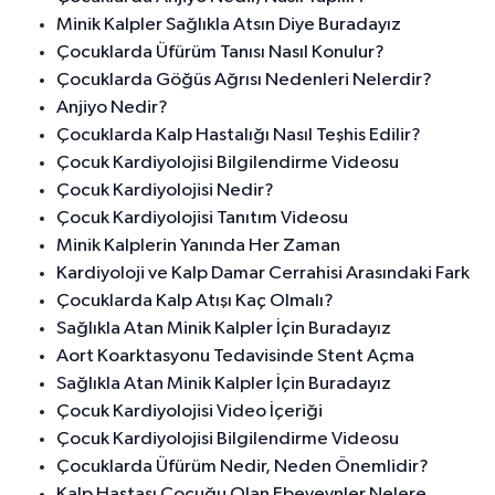
Minik Kalpler Sağlıkla Atsın Diye Buradayız
Çocuklarda Üfürüm Tanısı Nasıl Konulur?
Çocuklarda Göğüs Ağrısı Nedenleri Nelerdir?
Anjiyo Nedir?
Çocuklarda Kalp Hastalığı Nasıl Teşhis Edilir?
Çocuk Kardiyolojisi Bilgilendirme Videosu
Çocuk Kardiyolojisi Nedir?
Çocuk Kardiyolojisi Tanıtım Videosu
Minik Kalplerin Yanında Her Zaman
Kardiyoloji ve Kalp Damar Cerrahisi Arasındaki Fark
Çocuklarda Kalp Atışı Kaç Olmalı?
Sağlıkla Atan Minik Kalpler İçin Buradayız
Aort Koarktasyonu Tedavisinde Stent Açma
Sağlıkla Atan Minik Kalpler İçin Buradayız
Çocuk Kardiyolojisi Video İçeriği
Çocuk Kardiyolojisi Bilgilendirme Videosu
Çocuklarda Üfürüm Nedir, Neden Önemlidir?
Kalp Hastası Çocuğu Olan Ebeveynler Nelere