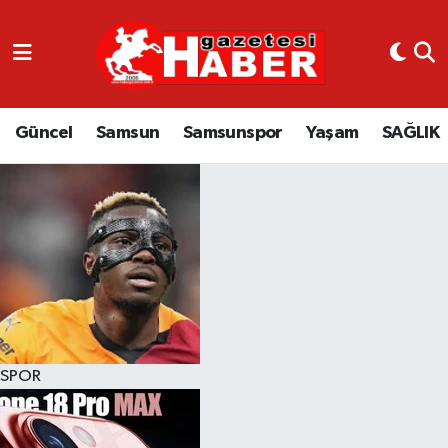
GÜNCEL
SAMSUN
Güncel
Samsun
Samsunspor
Yaşam
SAĞLIK
SAMSUNSPOR
EKONOMİ
YAŞAM
SPOR