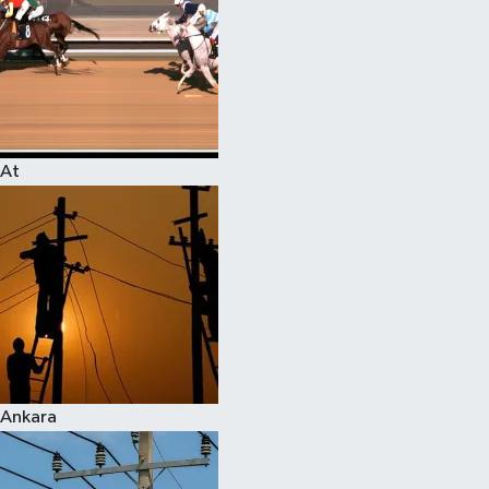
At
Ankara