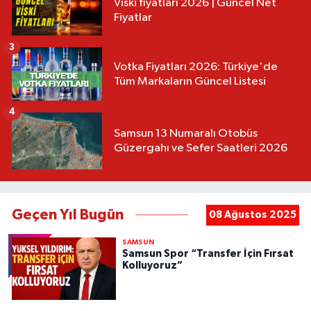
Viski fiyatları 2026 | Güncel Net
Fiyatlar
3
Votka Fiyatları 2026: Türkiye'de
Tüm Markaların Güncel Listesi
4
Samsun 13 Numaralı Otobüs
Güzergahı ve Sefer Saatleri 2026
Geçen Yıl Bugün
08 Ağustos 2025
SAMSUN
Samsun Spor “Transfer İçin Fırsat
Kolluyoruz”