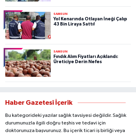
SAMSUN
Yol Kenarında Otlayan İneği Çalıp
43 Bin Liraya Sattı!
SAMSUN
Fındık Alım Fiyatları Açıklandı:
Üreticiye Derin Nefes
Haber Gazetesi İçerik
Bu kategorideki yazılar sağlık tavsiyesi değildir. Sağlık
durumunuzla ilgili doğru teşhis ve tedavi için
doktorunuza başvurunuz. Bu içerik ticari iş birliği veya