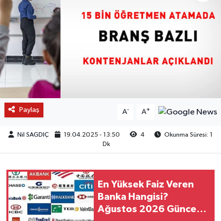
Paylaş
-
+
A
A
Nil SAGDIÇ
19.04.2025 - 13:50
4
Okunma Süresi: 1
Dk
En Yüksek Faiz Veren
Banka Hangisi?
Ağustos 2026 Güncel