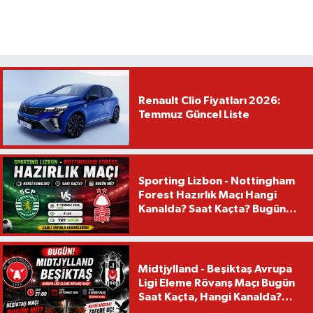
Renault Clio Fiyatları 2026:
Temmuz Güncel Liste
Sporting Lizbon - Nottingham
Forest Hazırlık Maçı Hangi
Kanalda? Saat Kaçta? Bugün
Mü?
Midtjylland - Beşiktaş Avrupa
Ligi Eleme Rövanş Maçı Bugün
Saat Kaçta, Hangi Kanalda?
Beşiktaş Maçı Bugün Mü?