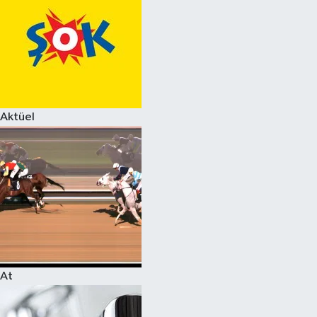
Aktüel
At