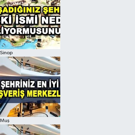
Sinop
Muş