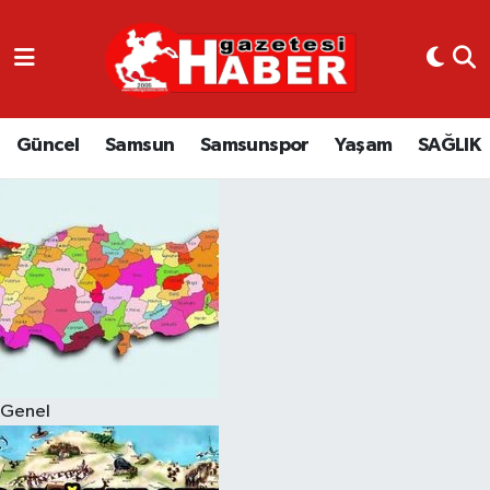
GÜNCEL
SAMSUN
Güncel
Samsun
Samsunspor
Yaşam
SAĞLIK
SAMSUNSPOR
EKONOMİ
YAŞAM
Genel