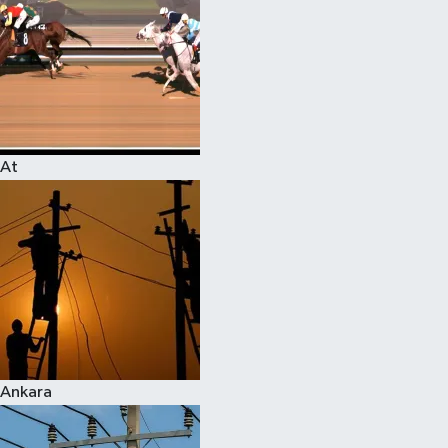
At
Ankara