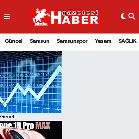
GÜNCEL
SAMSUN
Güncel
Samsun
Samsunspor
Yaşam
SAĞLIK
SAMSUNSPOR
EKONOMİ
YAŞAM
Genel