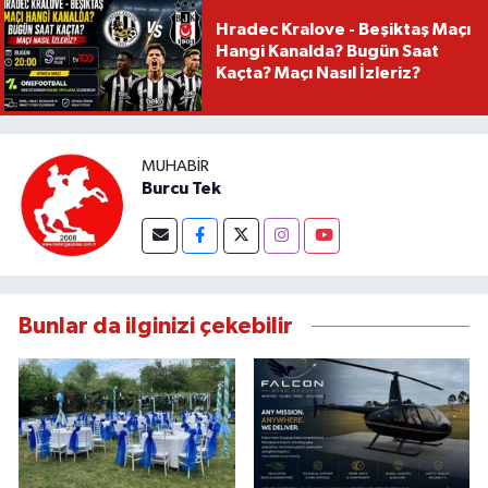
Hradec Kralove - Beşiktaş Maçı
Hangi Kanalda? Bugün Saat
Kaçta? Maçı Nasıl İzleriz?
MUHABIR
Burcu Tek
Bunlar da ilginizi çekebilir