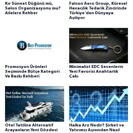
Kır Sünnet Düğünü mü,
Falcon Aero Group, Küresel
Salon Organizasyonu mu?
Havacılık Tedarik Zincirinde
Ailelere Rehber
Türkiye’den Dünyaya
Açılıyor
Promosyon Ürünleri
Minimalist EDC Sevenlerin
Seçiminde Bütçe Kategori
Yeni Favorisi Anahtarlık
Ve Baskı Rehberi
Çakı
Otel Tatiline Alternatif
Halka Arz Nedir? Şirket ve
Arayanların Yeni Gözdesi
Yatırımcı Açısından Nasıl