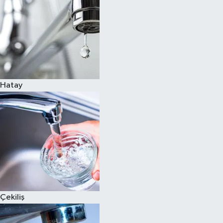
Hatay
Çekiliş