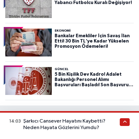
Yabancı Futbolcu Kuralı Değişiyor!
EKONOMİ
Bankalar Emekliler İçin Savaş İlan
Etti! 30 Bin TL'ye Kadar Yükselen
Promosyon Ödemeleri!
GÜNCEL
5 Bin Kişilik Dev Kadro! Adalet
Bakanlığı Personel Alımı
Başvuruları Başladı! Son Başvuru
Tarihini Kaçırmayın!
Haber Gazetesi İçerik
Şarkıcı Cansever Hayatını Kaybetti?
14:03
Neden Hayata Gözlerini Yumdu?
Bu kategorideki yazılar sağlık tavsiyesi değildir. Sağlık