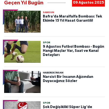
Geçen Yıl Bugün
09 Ağustos 2025
SAMSUN
Bafra’da Maralfalfa Bombası: Tek
Ekimle 15 Yıl Hasat Garantili!
SPOR
9 Ağustos Futbol Bombası - Bugün
Hangi Maçlar Var, Saat ve Kanal
Detayları
HABERDE INSAN
Narsist Bir İnsanın Ağzından
Duyacağınız Sözler
SPOR
Şok Değişiklik! Süper Lig'de