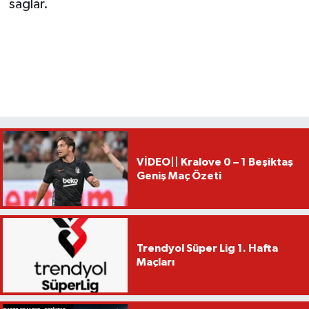
sağlar.
VİDEO|| Kralove 0 – 1 Beşiktaş
Geniş Maç Özeti
Trendyol Süper Lig 1. Hafta
Maçları