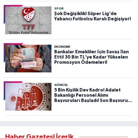
SPOR
Şok Değişiklik! Süper Lig'de
Yabancı Futbolcu Kuralı Değişiyor!
EKONOMİ
Bankalar Emekliler İçin Savaş İlan
Etti! 30 Bin TL'ye Kadar Yükselen
Promosyon Ödemeleri!
GÜNCEL
5 Bin Kişilik Dev Kadro! Adalet
Bakanlığı Personel Alımı
Başvuruları Başladı! Son Başvuru
Tarihini Kaçırmayın!
Haber Gazetesi İçerik