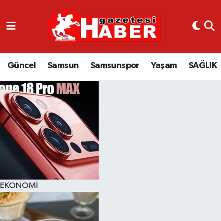
GÜNCEL
SAMSUN
Güncel
Samsun
Samsunspor
Yaşam
SAĞLIK
SAMSUNSPOR
EKONOMİ
YAŞAM
EKONOMİ