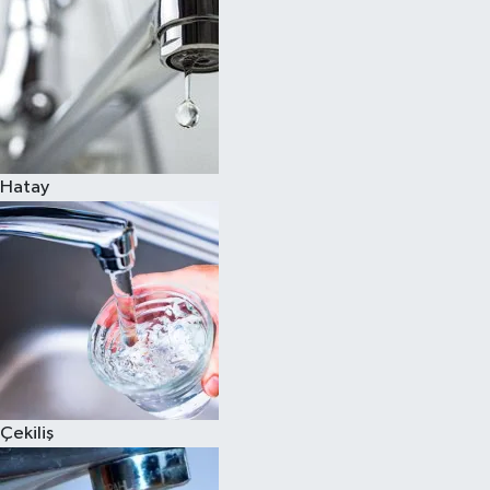
Hatay
Çekiliş