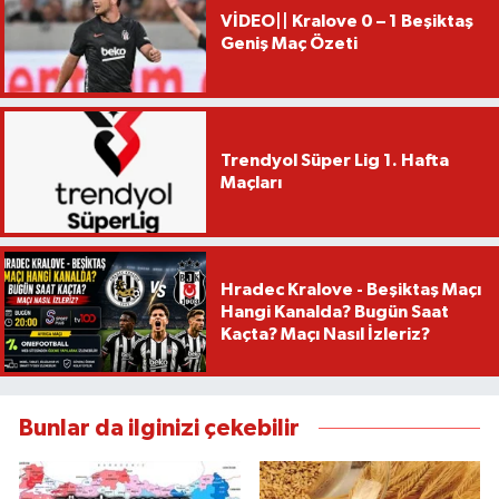
VİDEO|| Kralove 0 – 1 Beşiktaş
Geniş Maç Özeti
Trendyol Süper Lig 1. Hafta
Maçları
Hradec Kralove - Beşiktaş Maçı
Hangi Kanalda? Bugün Saat
Kaçta? Maçı Nasıl İzleriz?
Bunlar da ilginizi çekebilir