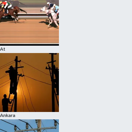
At
Ankara