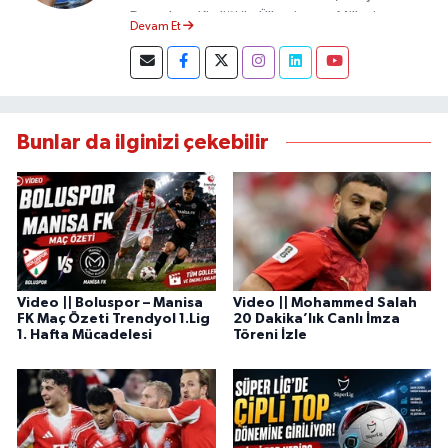
Demokrat Kimliği ile Ülkesine ve Milletine
Devam Et
Objektif Habercilik ilkesi ile yazılarını kaleme
almıştır.
Bunlar da ilginizi çekebilir
Video || Boluspor – Manisa
Video || Mohammed Salah
FK Maç Özeti Trendyol 1.Lig
20 Dakika’lık Canlı İmza
1. Hafta Mücadelesi
Töreni İzle