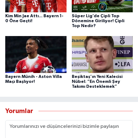
Kim Min Jae Attı... Bayern 1-
Süper Lig’de Çipli Top
0 Öne Geçti!
Dönemine Giriliyor! Çipli
Top Nedir?
Bayern Münih - Aston Villa
Beşiktaş’ın Yeni Kalecisi
Maçı Başlıyor!
Nübel: “En Önemli Şey
Takımı Desteklemek”
Yorumlar