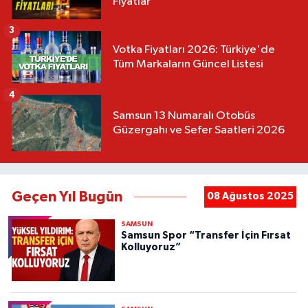
Fiyatlar
3
Votka Fiyatları 2026: Türkiye'de
Tüm Markaların Güncel Listesi
4
Samsun 13 Numaralı Otobüs
Güzergahı ve Sefer Saatleri 2026
Geçen Yıl Bugün
08 Ağustos 2025
SAMSUN
Samsun Spor “Transfer İçin Fırsat
Kolluyoruz”