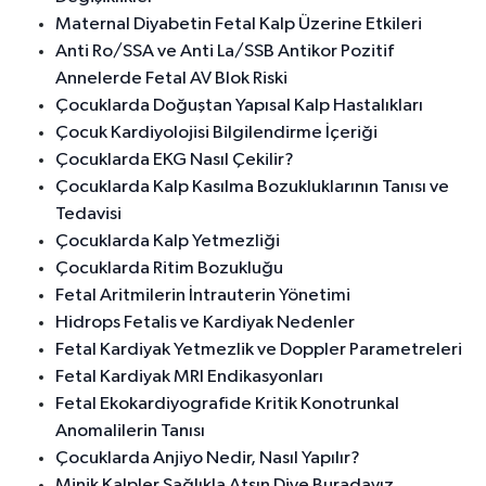
Maternal Diyabetin Fetal Kalp Üzerine Etkileri
Anti Ro/SSA ve Anti La/SSB Antikor Pozitif
Annelerde Fetal AV Blok Riski
Çocuklarda Doğuştan Yapısal Kalp Hastalıkları
Çocuk Kardiyolojisi Bilgilendirme İçeriği
Çocuklarda EKG Nasıl Çekilir?
Çocuklarda Kalp Kasılma Bozukluklarının Tanısı ve
Tedavisi
Çocuklarda Kalp Yetmezliği
Çocuklarda Ritim Bozukluğu
Fetal Aritmilerin İntrauterin Yönetimi
Hidrops Fetalis ve Kardiyak Nedenler
Fetal Kardiyak Yetmezlik ve Doppler Parametreleri
Fetal Kardiyak MRI Endikasyonları
Fetal Ekokardiyografide Kritik Konotrunkal
Anomalilerin Tanısı
Çocuklarda Anjiyo Nedir, Nasıl Yapılır?
Minik Kalpler Sağlıkla Atsın Diye Buradayız