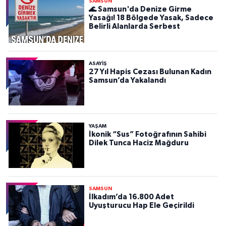
SAMSUN
🌊 Samsun'da Denize Girme
Yasağı! 18 Bölgede Yasak, Sadece
Belirli Alanlarda Serbest
ASAYIŞ
27 Yıl Hapis Cezası Bulunan Kadın
Samsun’da Yakalandı
YAŞAM
İkonik “Sus” Fotoğrafının Sahibi
Dilek Tunca Haciz Mağduru
SAMSUN
İlkadım’da 16.800 Adet
Uyuşturucu Hap Ele Geçirildi