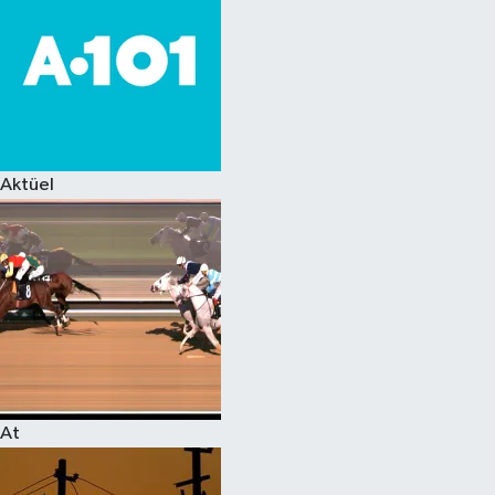
Aktüel
At