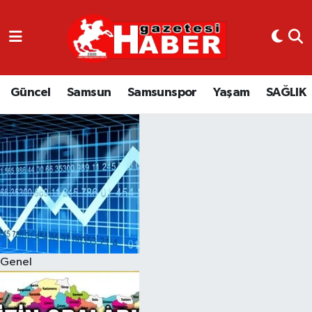
GÜNCEL
SAMSUN
Güncel
Samsun
Samsunspor
Yaşam
SAĞLIK
SAMSUNSPOR
EKONOMİ
YAŞAM
Genel