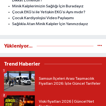
Dikkat Etmelidir?
Minik Kalplerimizin Sağlığı İçin Buradayız
Çocuk EKG’si ile Yetişkin EKG’si Aynı mıdır?
Çocuk Kardiyolojisi Video Paylaşımı
Sağlıkla Atan Minik Kalpler İçin Yanınızdayız
Yükleniyor...
Trend Haberler
1
Samsun İlçeleri Arası Taşımacılık
Fiyatları 2026: İşte Güncel Tarifeler
2
Viski fiyatları 2026 | Güncel Net