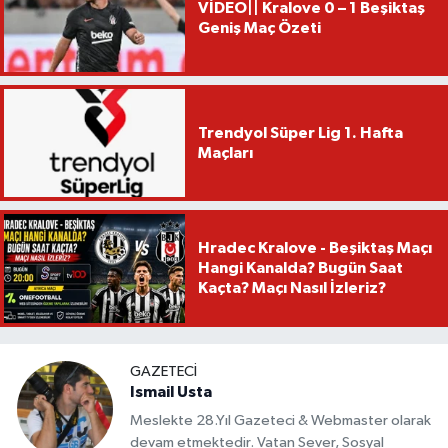
VİDEO|| Kralove 0 – 1 Beşiktaş
Geniş Maç Özeti
Trendyol Süper Lig 1. Hafta
Maçları
Hradec Kralove - Beşiktaş Maçı
Hangi Kanalda? Bugün Saat
Kaçta? Maçı Nasıl İzleriz?
GAZETECI
Ismail Usta
Meslekte 28.Yıl Gazeteci & Webmaster olarak
devam etmektedir. Vatan Sever, Sosyal