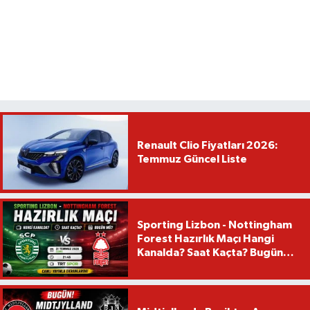
Renault Clio Fiyatları 2026:
Temmuz Güncel Liste
Sporting Lizbon - Nottingham
Forest Hazırlık Maçı Hangi
Kanalda? Saat Kaçta? Bugün
Mü?