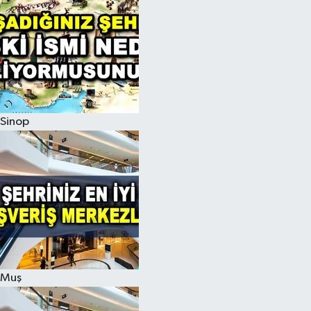
Sinop
Muş