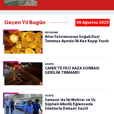
Geçen Yıl Bugün
06 Ağustos 2025
EKONOMİ
Altın Yatırımcısına Soğuk Duş!
Temmuz Ayında İlk Kez Kayıp Yazdı
ASAYIŞ
CANİK’TE FECİ KAZA SONRASI
GERİLİM TIRMANDI
ASAYIŞ
Samsun'da İki Muhtar ve Üç
Şüpheli Alkollü Eğlencede
Silahlarla Dehşet Saçtı!