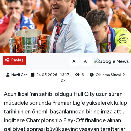
Paylaş
-
+
A
A
Nazli Can
24.05.2026 - 13:17
6
Okunma Süresi: 2
Dk
Acun Ilıcalı’nın sahibi olduğu Hull City uzun süren
mücadele sonunda Premier Lig’e yükselerek kulüp
tarihinin en önemli başarılarından birine imza attı.
İngiltere Championship Play-Off finalinde alınan
galibiyet sonrası büyük sevinç yaşayan taraftarlar