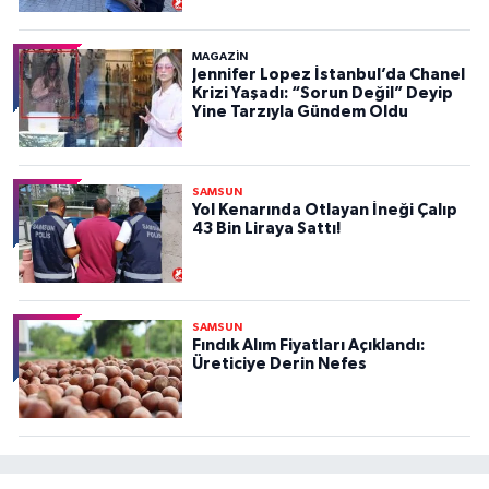
MAGAZİN
Jennifer Lopez İstanbul’da Chanel
Krizi Yaşadı: “Sorun Değil” Deyip
Yine Tarzıyla Gündem Oldu
SAMSUN
Yol Kenarında Otlayan İneği Çalıp
43 Bin Liraya Sattı!
SAMSUN
Fındık Alım Fiyatları Açıklandı:
Üreticiye Derin Nefes