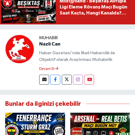
Midtjylland - Beşiktaş Avrupa
Ligi Eleme Rövanş Maçı Bugün
Saat Kaçta, Hangi Kanalda?
Beşiktaş Maçı Bugün Mü?
MUHABIR
Nazli Can
Haber Gazetesi'nde İlkeli Habercilik ile
Objektif olarak Araştırmacı Muhabirlik
Yapmaktayım.
Devam Et
Bunlar da ilginizi çekebilir