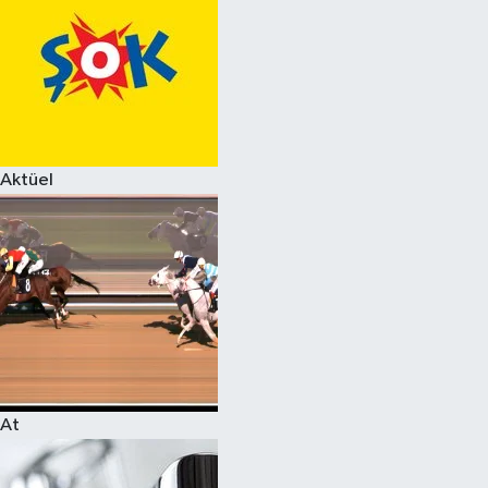
Aktüel
At