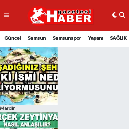
GÜNCEL
SAMSUN
Güncel
Samsun
Samsunspor
Yaşam
SAĞLIK
SAMSUNSPOR
EKONOMİ
YAŞAM
Mardin