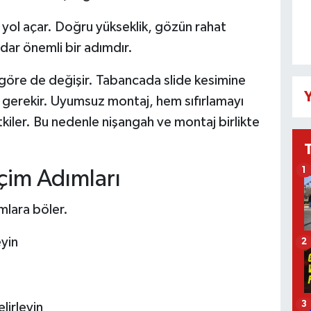
yol açar. Doğru yükseklik, gözün rahat
dar önemli bir adımdır.
 göre de değişir. Tabancada slide kesimine
Y
 gerekir. Uyumsuz montaj, hem sıfırlamayı
iler. Bu nedenle nişangah ve montaj birlikte
1
çim Adımları
mlara böler.
eyin
2
3
lirleyin