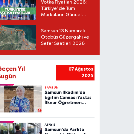
Votka Fiyatları 2026:
Türkiye'de Tüm
Markaların Güncel
Listesi
Samsun 13 Numaralı
Otobüs Güzergahı ve
Sefer Saatleri 2026
Geçen Yıl
07 Ağustos
Bugün
2025
SAMSUN
Samsun İlkadım’da
Eğitim Camiası Yasta:
İlknur Öğretmen
Vefat Etti
ASAYIŞ
Samsun’da Parkta