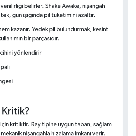
üvenilirliği belirler. Shake Awake, nişangah
ek, gün ışığında pil tüketimini azaltır.
nem kazanır. Yedek pil bulundurmak, kesinti
kullanımın bir parçasıdır.
ihini yönlendirir
palı
ngesi
Kritik?
çin kritiktir. Ray tipine uygun taban, sağlam
 mekanik nişangahla hizalama imkanı verir.