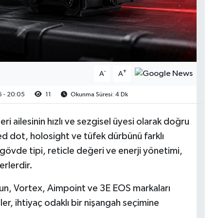
-
+
A
A
 - 20:05
11
Okunma Süresi: 4 Dk
ri ailesinin hızlı ve sezgisel üyesi olarak doğru
 red dot, holosight ve tüfek dürbünü farklı
 gövde tipi, reticle değeri ve enerji yönetimi,
erlerdir.
un, Vortex, Aimpoint ve 3E EOS markaları
r, ihtiyaç odaklı bir nişangah seçimine