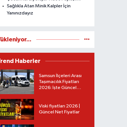
Sağlıkla Atan Minik Kalpler İçin
Yanınızdayız
ükleniyor...
Trend Haberler
Samsun İlçeleri Arası
Taşımacılık Fiyatları
2026: İşte Güncel
Tarifeler
Viski fiyatları 2026 |
Güncel Net Fiyatlar