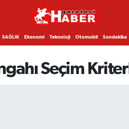
SAĞLIK
Ekonomi
Teknoloji
Otomobil
Sondakika
gahı Seçim Kriterl