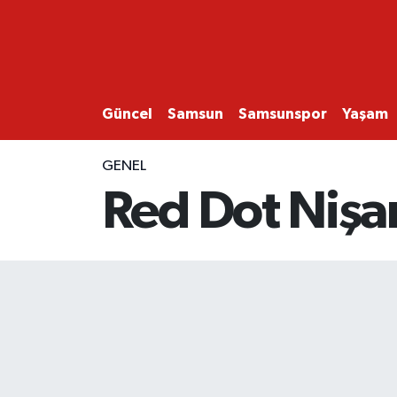
GÜNCEL
SAMSUN
Güncel
Samsun
Samsunspor
Yaşam
SAMSUNSPOR
GENEL
Red Dot Nişan
EKONOMİ
YAŞAM