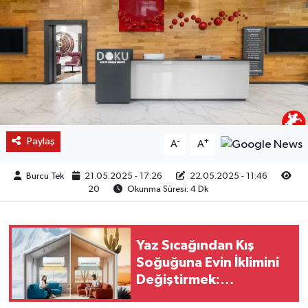
Paylaş
-
+
A
A
Burcu Tek
21.05.2025 - 17:26
22.05.2025 - 11:46
20
Okunma Süresi: 4 Dk
Yaz Sıcağından Kış
Soğuğuna Evin İklimini
Değiştirmek:
İklimlendirme