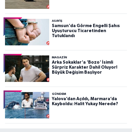
ASAYIŞ
Samsun'da Görme Engelli Şahıs
Uyuşturucu Ticaretinden
Tutuklandı
MAGAZİN
Arka Sokaklar'a 'Bozo' İsimli
Sürpriz Karakter Dahil Oluyor!
Büyük Değişim Başlıyor
GÜNDEM
Yalova’dan Açıldı, Marmara’da
Kayboldu: Halit Yukay Nerede?