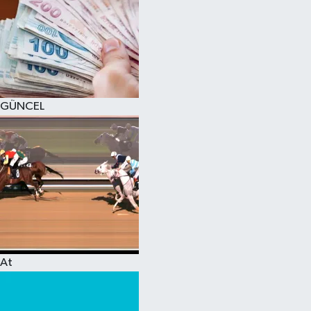
GÜNCEL
At