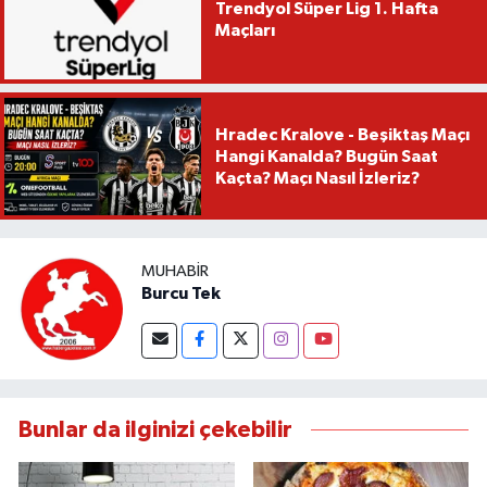
Trendyol Süper Lig 1. Hafta
Maçları
Hradec Kralove - Beşiktaş Maçı
Hangi Kanalda? Bugün Saat
Kaçta? Maçı Nasıl İzleriz?
MUHABIR
Burcu Tek
Bunlar da ilginizi çekebilir