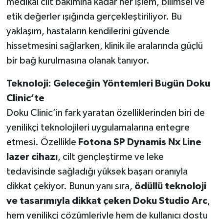
medikal cilt bakımına kadar her işlem, bilimsel ve
etik değerler ışığında gerçekleştiriliyor. Bu
yaklaşım, hastaların kendilerini güvende
hissetmesini sağlarken, klinik ile aralarında güçlü
bir bağ kurulmasına olanak tanıyor.
Teknoloji: Geleceğin Y
ö
ntemleri Bugün Doku
Clinic
’
te
Doku Clinic’in fark yaratan özelliklerinden biri de
yenilikçi teknolojileri uygulamalarına entegre
etmesi. Özellikle
Fotona SP Dynamis Nx Line
lazer cihazı
, cilt gençleştirme ve leke
tedavisinde sağladığı yüksek başarı oranıyla
dikkat çekiyor. Bunun yanı sıra,
ö
düllü teknoloji
ve tasarımıyla dikkat ç
eken Doku Studio Arc
,
hem yenilikçi çözümleriyle hem de kullanıcı dostu