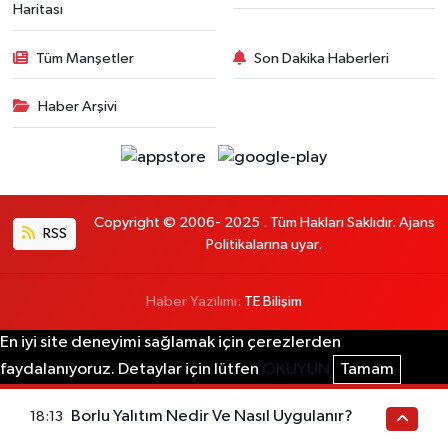
Haritası
Tüm Manşetler
Son Dakika Haberleri
Haber Arşivi
Copyright © 2006- 2025 . Tüm Hakları Saklıdır. Ajans
RSS
Politikalarına uyar.
Haber Yazılımı:
TE Bilişim
En iyi site deneyimi sağlamak için çerezlerden
faydalanıyoruz. Detaylar için lütfen
OKUYUN
Tamam
Borlu Yalıtım Nedir Ve Nasıl Uygulanır?
18:13