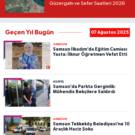
Güzergahı ve Sefer Saatleri 2026
Geçen Yıl Bugün
07 Ağustos 2025
SAMSUN
Samsun İlkadım’da Eğitim Camiası
Yasta: İlknur Öğretmen Vefat Etti
ASAYIŞ
Samsun’da Parkta Gerginlik:
Mühendis Bekçilere Saldırdı
SAMSUN
Samsun Tekkeköy Belediyesi’ne 10
Araçlık Haciz Şoku