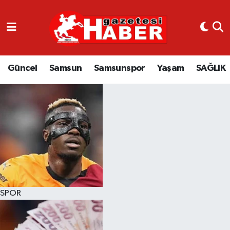
GÜNCEL
SAMSUN
Güncel
Samsun
Samsunspor
Yaşam
SAĞLIK
SAMSUNSPOR
EKONOMİ
YAŞAM
SPOR