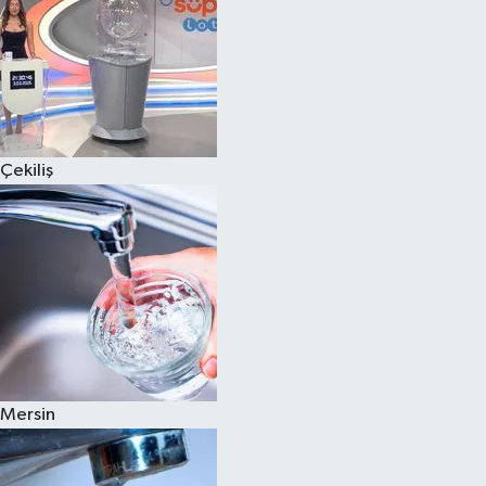
Çekiliş
Mersin