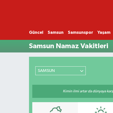
GÜNCEL
SAMSUN
Güncel
Samsun
Samsunspor
Yaşam
Samsun Namaz Vakitleri
SAMSUNSPOR
EKONOMİ
YAŞAM
SAMSUN
Kimin ilmi artar da dünyaya karş