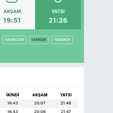
AKŞAM
YATSI
19:51
21:26
SALIPAZARI
SAMSUN
TEKKEKÖY
İKINDI
AKŞAM
YATSI
16:43
20:07
21:48
16:43
20:06
21:47