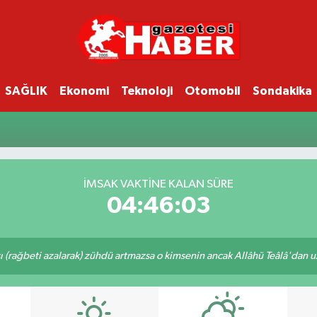
SAĞLIK
Ekonomi
Teknoloji
Otomobil
Sondakika
İMSAK VAKTINE KALAN SÜRE
04:46:03
ı (rağbeti azalarak) zühdü artmazsa o kimsenin ancak Allâhü Teâlâ'dan uzak