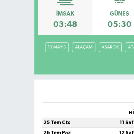
İMSAK
GÜNEŞ
03:48
05:30
19 MAYIS
ALAÇAM
ASARCIK
AT
H
25 Tem Cts
11 Sa
26 Tem Paz
12 Sa