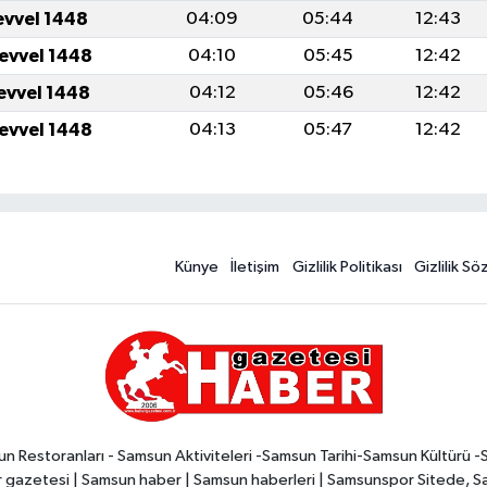
evvel 1448
04:09
05:44
12:43
levvel 1448
04:10
05:45
12:42
levvel 1448
04:12
05:46
12:42
levvel 1448
04:13
05:47
12:42
Künye
İletişim
Gizlilik Politikası
Gizlilik S
n Restoranları - Samsun Aktiviteleri -Samsun Tarihi-Samsun Kültürü 
zetesi | Samsun haber | Samsun haberleri | Samsunspor Sitede, Sam