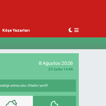
Köşe Yazarları
8 Ağustos 2026
25 Safer 1448
lığı artmış olur. (Hadis-i şerif)