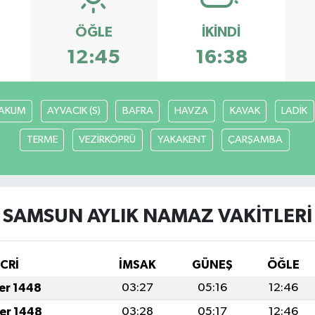
ÖĞLE
İKINDI
12:45
16:38
AKUM
AYVACIK (S)
BAFRA
HAVZA
KAVAK
LADİK
TERME
VEZİRKÖPRÜ
YAKAKENT
ÇARŞAMBA
SAMSUN AYLIK NAMAZ VAKITLERI
İCRİ
İMSAK
GÜNEŞ
ÖĞLE
fer 1448
03:27
05:16
12:46
fer 1448
03:28
05:17
12:46