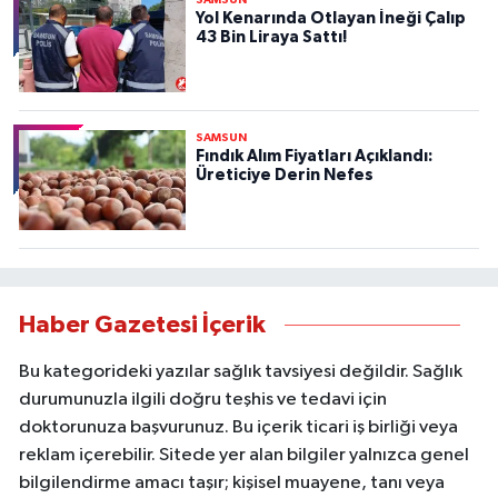
SAMSUN
Yol Kenarında Otlayan İneği Çalıp
43 Bin Liraya Sattı!
SAMSUN
Fındık Alım Fiyatları Açıklandı:
Üreticiye Derin Nefes
Haber Gazetesi İçerik
Bu kategorideki yazılar sağlık tavsiyesi değildir. Sağlık
durumunuzla ilgili doğru teşhis ve tedavi için
doktorunuza başvurunuz. Bu içerik ticari iş birliği veya
reklam içerebilir. Sitede yer alan bilgiler yalnızca genel
bilgilendirme amacı taşır; kişisel muayene, tanı veya