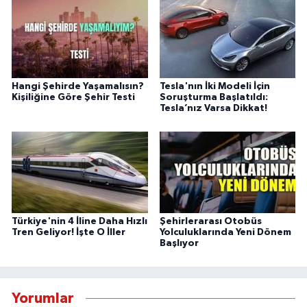
Hangi Şehirde Yaşamalısın?
Tesla'nın İki Modeli İçin
Kişiliğine Göre Şehir Testi
Soruşturma Başlatıldı:
Tesla’nız Varsa Dikkat!
Türkiye'nin 4 İline Daha Hızlı
Şehirlerarası Otobüs
Tren Geliyor! İşte O İller
Yolculuklarında Yeni Dönem
Başlıyor
Yorumlar