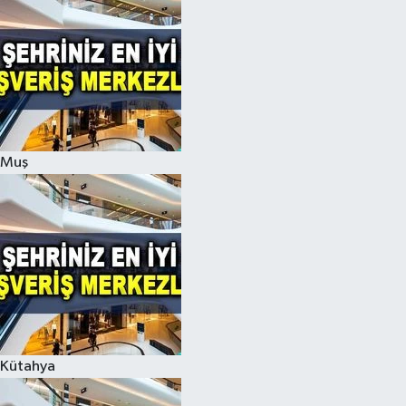
Muş
Kütahya