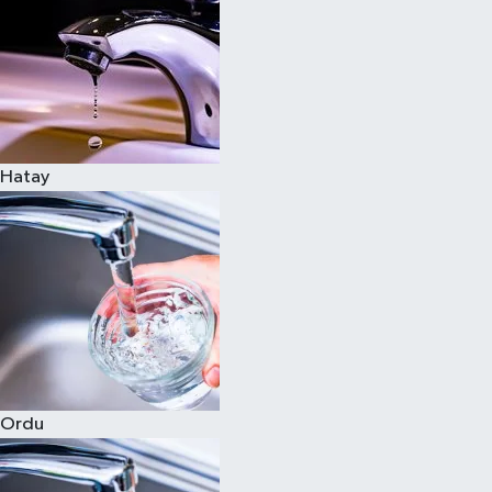
Hatay
Ordu