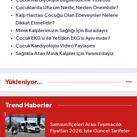
Çocuk Kardiyolojisi Bilgilendirme Videosu
Çocuklarda Üfürüm Nedir, Neden Önemlidir?
Kalp Hastası Çocuğu Olan Ebeveynler Nelere
Dikkat Etmelidir?
Minik Kalplerimizin Sağlığı İçin Buradayız
Çocuk EKG’si ile Yetişkin EKG’si Aynı mıdır?
Çocuk Kardiyolojisi Video Paylaşımı
Sağlıkla Atan Minik Kalpler İçin Yanınızdayız
Yükleniyor...
Trend Haberler
1
Samsun İlçeleri Arası Taşımacılık
Fiyatları 2026: İşte Güncel Tarifeler