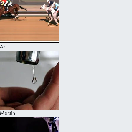
At
Mersin