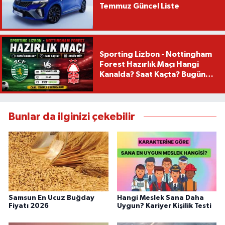
Temmuz Güncel Liste
Sporting Lizbon - Nottingham
Forest Hazırlık Maçı Hangi
Kanalda? Saat Kaçta? Bugün
Mü?
Bunlar da ilginizi çekebilir
Samsun En Ucuz Buğday
Hangi Meslek Sana Daha
Fiyatı 2026
Uygun? Kariyer Kişilik Testi