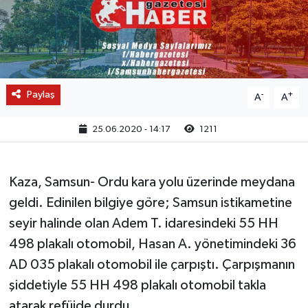
Paylaş
-
+
A
A
25.06.2020 - 14:17
1211
Kaza, Samsun- Ordu kara yolu üzerinde meydana
geldi. Edinilen bilgiye göre; Samsun istikametine
seyir halinde olan Adem T. idaresindeki 55 HH
498 plakalı otomobil, Hasan A. yönetimindeki 36
AD 035 plakalı otomobil ile çarpıştı. Çarpışmanın
şiddetiyle 55 HH 498 plakalı otomobil takla
atarak refüjde durdu.