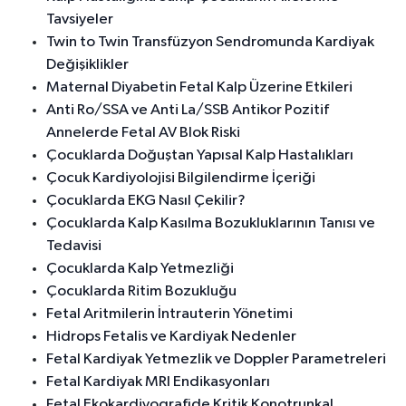
Tavsiyeler
Twin to Twin Transfüzyon Sendromunda Kardiyak
Değişiklikler
Maternal Diyabetin Fetal Kalp Üzerine Etkileri
Anti Ro/SSA ve Anti La/SSB Antikor Pozitif
Annelerde Fetal AV Blok Riski
Çocuklarda Doğuştan Yapısal Kalp Hastalıkları
Çocuk Kardiyolojisi Bilgilendirme İçeriği
Çocuklarda EKG Nasıl Çekilir?
Çocuklarda Kalp Kasılma Bozukluklarının Tanısı ve
Tedavisi
Çocuklarda Kalp Yetmezliği
Çocuklarda Ritim Bozukluğu
Fetal Aritmilerin İntrauterin Yönetimi
Hidrops Fetalis ve Kardiyak Nedenler
Fetal Kardiyak Yetmezlik ve Doppler Parametreleri
Fetal Kardiyak MRI Endikasyonları
Fetal Ekokardiyografide Kritik Konotrunkal