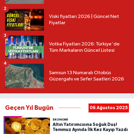
2
Viski fiyatları 2026 | Güncel Net
Fiyatlar
3
Votka Fiyatları 2026: Türkiye'de
Tüm Markaların Güncel Listesi
4
Samsun 13 Numaralı Otobüs
Güzergahı ve Sefer Saatleri 2026
Geçen Yıl Bugün
06 Ağustos 2025
EKONOMİ
Altın Yatırımcısına Soğuk Duş!
Temmuz Ayında İlk Kez Kayıp Yazdı