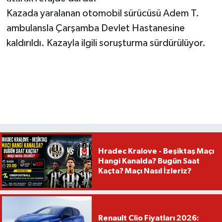
Kazada yaralanan otomobil sürücüsü Adem T.
ambulansla Çarşamba Devlet Hastanesine
kaldırıldı. Kazayla ilgili soruşturma sürdürülüyor.
Hradec Kralove - Beşiktaş Maçı
Hangi Kanalda? Bugün Saat
Kaçta? Maçı Nasıl İzleriz?
Renault Clio Fiyatları 2026: