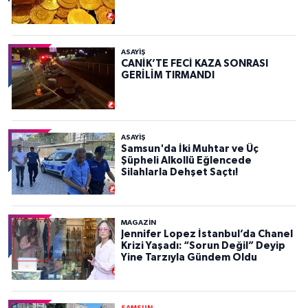
ASAYIŞ
CANİK’TE FECİ KAZA SONRASI
GERİLİM TIRMANDI
ASAYIŞ
Samsun'da İki Muhtar ve Üç
Şüpheli Alkollü Eğlencede
Silahlarla Dehşet Saçtı!
MAGAZİN
Jennifer Lopez İstanbul’da Chanel
Krizi Yaşadı: “Sorun Değil” Deyip
Yine Tarzıyla Gündem Oldu