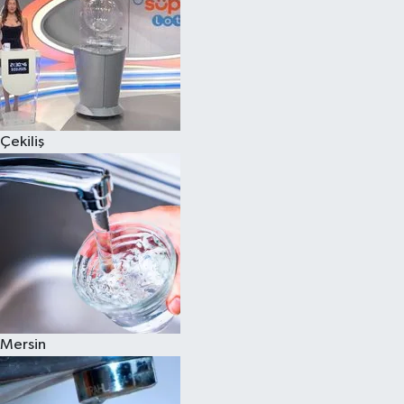
Çekiliş
Mersin