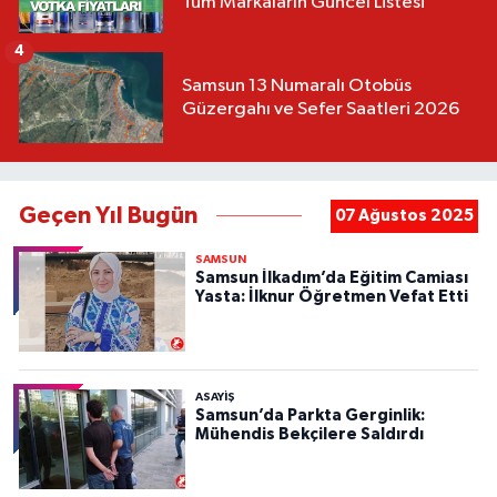
Tüm Markaların Güncel Listesi
4
Samsun 13 Numaralı Otobüs
Güzergahı ve Sefer Saatleri 2026
Geçen Yıl Bugün
07 Ağustos 2025
SAMSUN
Samsun İlkadım’da Eğitim Camiası
Yasta: İlknur Öğretmen Vefat Etti
ASAYIŞ
Samsun’da Parkta Gerginlik:
Mühendis Bekçilere Saldırdı