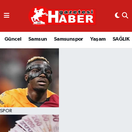
GÜNCEL
SAMSUN
Güncel
Samsun
Samsunspor
Yaşam
SAĞLIK
SAMSUNSPOR
EKONOMİ
YAŞAM
SPOR