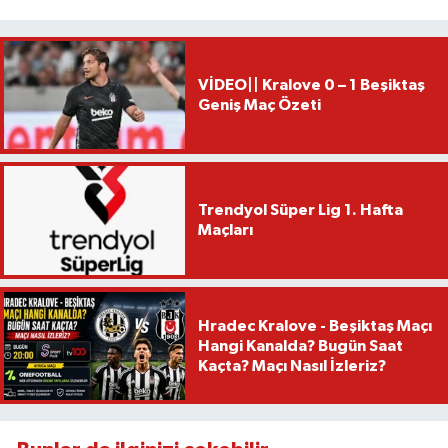
VİDEO|| Kralove 0 – 1 Beşiktaş
Geniş Maç Özeti
Trendyol Süper Lig 1. Hafta
Maçları
Hradec Kralove - Beşiktaş Maçı
Hangi Kanalda? Bugün Saat
Kaçta? Maçı Nasıl İzleriz?