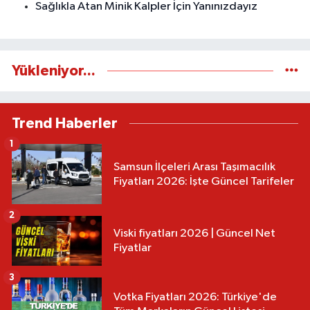
Sağlıkla Atan Minik Kalpler İçin Yanınızdayız
Yükleniyor...
Trend Haberler
1
Samsun İlçeleri Arası Taşımacılık
Fiyatları 2026: İşte Güncel Tarifeler
2
Viski fiyatları 2026 | Güncel Net
Fiyatlar
3
Votka Fiyatları 2026: Türkiye'de