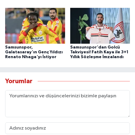
Samsunspor,
Samsunspor'dan Golcü
Galatasaray'ın Genç Yıldızı
Takviyesi! Fatih Kaya ile 3+1
Renato Nhaga'yı İstiyor
Yıllık Sözleşme İmzalandı
Yorumlar