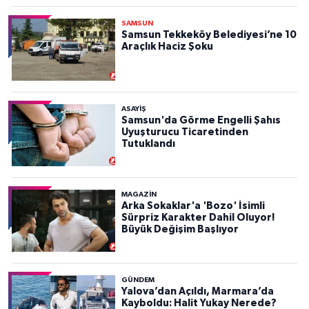
SAMSUN
Samsun Tekkeköy Belediyesi’ne 10
Araçlık Haciz Şoku
ASAYIŞ
Samsun'da Görme Engelli Şahıs
Uyuşturucu Ticaretinden
Tutuklandı
MAGAZİN
Arka Sokaklar'a 'Bozo' İsimli
Sürpriz Karakter Dahil Oluyor!
Büyük Değişim Başlıyor
GÜNDEM
Yalova’dan Açıldı, Marmara’da
Kayboldu: Halit Yukay Nerede?