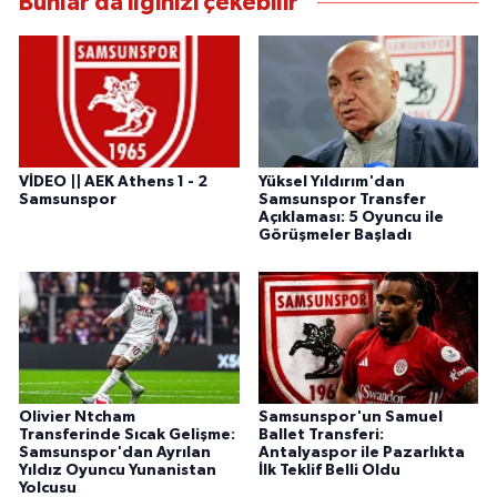
Bunlar da ilginizi çekebilir
VİDEO || AEK Athens 1 - 2
Yüksel Yıldırım'dan
Samsunspor
Samsunspor Transfer
Açıklaması: 5 Oyuncu ile
Görüşmeler Başladı
Olivier Ntcham
Samsunspor'un Samuel
Transferinde Sıcak Gelişme:
Ballet Transferi:
Samsunspor'dan Ayrılan
Antalyaspor ile Pazarlıkta
Yıldız Oyuncu Yunanistan
İlk Teklif Belli Oldu
Yolcusu