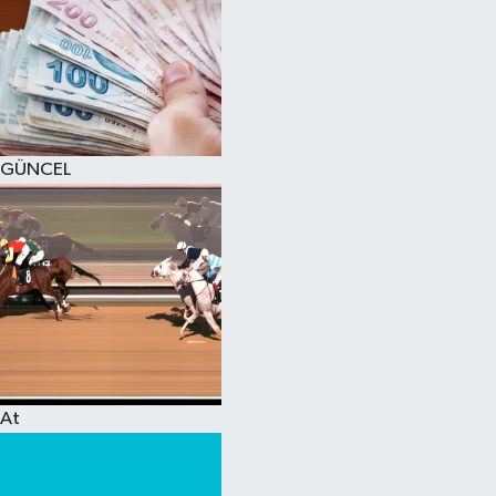
GÜNCEL
At