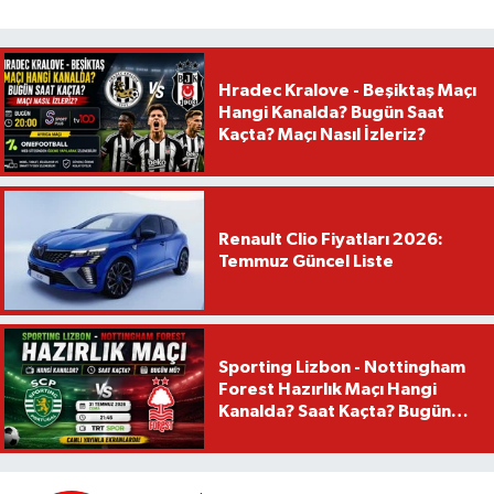
Hradec Kralove - Beşiktaş Maçı
Hangi Kanalda? Bugün Saat
Kaçta? Maçı Nasıl İzleriz?
Renault Clio Fiyatları 2026:
Temmuz Güncel Liste
Sporting Lizbon - Nottingham
Forest Hazırlık Maçı Hangi
Kanalda? Saat Kaçta? Bugün
Mü?