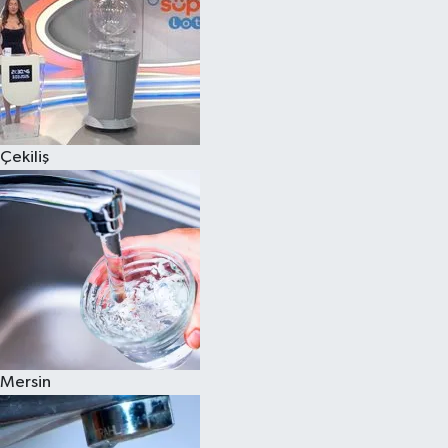
Çekiliş
Mersin