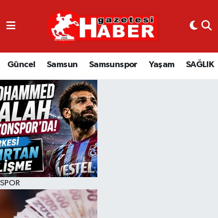
GÜNCEL
SAMSUN
Güncel
Samsun
Samsunspor
Yaşam
SAĞLIK
SAMSUNSPOR
EKONOMİ
YAŞAM
SPOR