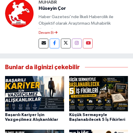
MUHABIR
Hüseyin Çor
Haber Gazetesi'nde İlkeli Habercilik ile
Objektif olarak Araştırmacı Muhabirlik
Yapmaktayım.
Devam Et
Bunlar da ilginizi çekebilir
Başarılı Kariyer İçin
Küçük Sermayeyle
Vazgeçilmez Alışkanlıklar
Başlanabilecek 5 İş Fikirleri