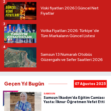
2
Viski fiyatları 2026 | Güncel Net
Fiyatlar
3
Votka Fiyatları 2026: Türkiye'de
Tüm Markaların Güncel Listesi
4
Samsun 13 Numaralı Otobüs
Güzergahı ve Sefer Saatleri 2026
Geçen Yıl Bugün
07 Ağustos 2025
SAMSUN
Samsun İlkadım’da Eğitim Camiası
Yasta: İlknur Öğretmen Vefat Etti