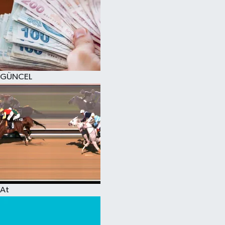
GÜNCEL
At