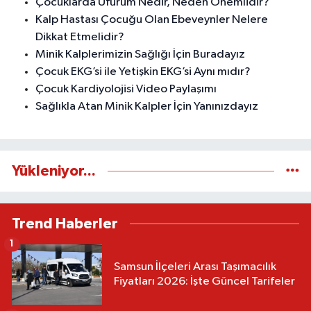
Çocuklarda Üfürüm Nedir, Neden Önemlidir?
Kalp Hastası Çocuğu Olan Ebeveynler Nelere
Dikkat Etmelidir?
Minik Kalplerimizin Sağlığı İçin Buradayız
Çocuk EKG’si ile Yetişkin EKG’si Aynı mıdır?
Çocuk Kardiyolojisi Video Paylaşımı
Sağlıkla Atan Minik Kalpler İçin Yanınızdayız
Yükleniyor...
Trend Haberler
1
Samsun İlçeleri Arası Taşımacılık
Fiyatları 2026: İşte Güncel Tarifeler