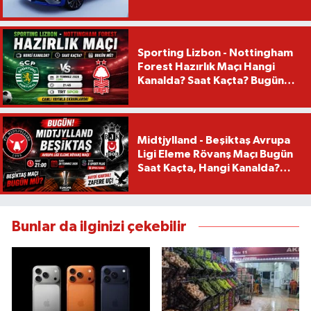
Sporting Lizbon - Nottingham
Forest Hazırlık Maçı Hangi
Kanalda? Saat Kaçta? Bugün
Mü?
Midtjylland - Beşiktaş Avrupa
Ligi Eleme Rövanş Maçı Bugün
Saat Kaçta, Hangi Kanalda?
Beşiktaş Maçı Bugün Mü?
Bunlar da ilginizi çekebilir