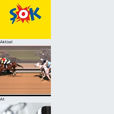
Aktüel
At