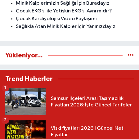
Minik Kalplerimizin Sağlığı İçin Buradayız
Çocuk EKG’si ile Yetişkin EKG’si Aynı mıdır?
Çocuk Kardiyolojisi Video Paylaşımı
Sağlıkla Atan Minik Kalpler İçin Yanınızdayız
Yükleniyor...
Trend Haberler
1
Samsun İlçeleri Arası Taşımacılık
Fiyatları 2026: İşte Güncel Tarifeler
2
Viski fiyatları 2026 | Güncel Net
Fiyatlar