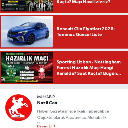
Kaçta? Maçı Nasıl İzleriz?
Renault Clio Fiyatları 2026:
Temmuz Güncel Liste
Sporting Lizbon - Nottingham
Forest Hazırlık Maçı Hangi
Kanalda? Saat Kaçta? Bugün
Mü?
MUHABIR
Nazli Can
Haber Gazetesi'nde İlkeli Habercilik ile
Objektif olarak Araştırmacı Muhabirlik
Yapmaktayım.
Devam Et