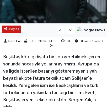
Paylaş
-
+
A
A
Nazli Can
30.08.2025 - 13:55
10
Okunma Süresi: 1
Dk
Beşiktaş kötü gidişata bir son verebilmek için en
sonunda hocasıyla yollarını ayırmıştı. Avrupa'da
ve ligde istenilen başarıyı gösteremeyen siyah
beyazlı ekipte fatura teknik adam Solkjaer'e
kesildi. Yeni gelen isim ise Beşiktaşlıların ve türk
futbolunun'da yakından tanıdığı bir isim. Evet,
Beşiktaş'ın yeni teknik direktörü Sergen Yalçın
oldu.