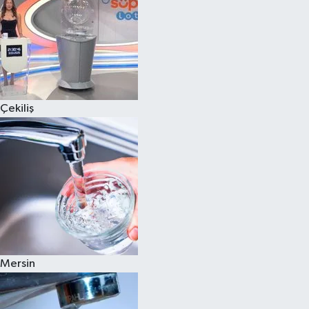
Çekiliş
Mersin