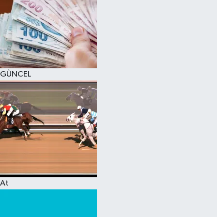
GÜNCEL
At