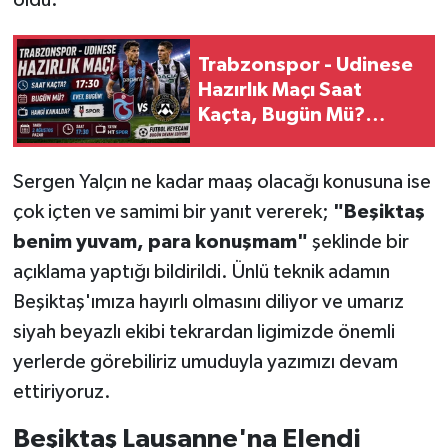
Trabzonspor - Udinese
Hazırlık Maçı Saat
Kaçta, Bugün Mü?
Hangi Kanalda?
Sergen Yalçın ne kadar maaş olacağı konusuna ise
çok içten ve samimi bir yanıt vererek;
"Beşiktaş
benim yuvam, para konuşmam"
şeklinde bir
açıklama yaptığı bildirildi. Ünlü teknik adamın
Beşiktaş'ımıza hayırlı olmasını diliyor ve umarız
siyah beyazlı ekibi tekrardan ligimizde önemli
yerlerde görebiliriz umuduyla yazımızı devam
ettiriyoruz.
Beşiktaş Lausanne'na Elendi