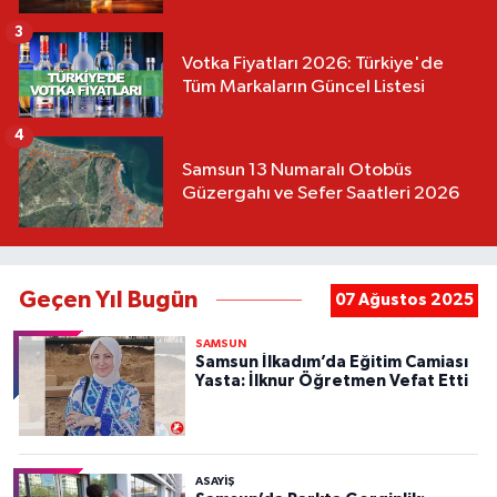
3
Votka Fiyatları 2026: Türkiye'de
Tüm Markaların Güncel Listesi
4
Samsun 13 Numaralı Otobüs
Güzergahı ve Sefer Saatleri 2026
Geçen Yıl Bugün
07 Ağustos 2025
SAMSUN
Samsun İlkadım’da Eğitim Camiası
Yasta: İlknur Öğretmen Vefat Etti
ASAYIŞ