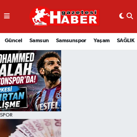
GÜNCEL
SAMSUN
Güncel
Samsun
Samsunspor
Yaşam
SAĞLIK
SAMSUNSPOR
EKONOMİ
YAŞAM
SPOR