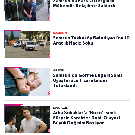
Samsun’da Parkta Gerginlik:
Mühendis Bekçilere Saldırdı
SAMSUN
Samsun Tekkeköy Belediyesi’ne 10
Araçlık Haciz Şoku
ASAYIŞ
Samsun'da Görme Engelli Şahıs
Uyuşturucu Ticaretinden
Tutuklandı
MAGAZİN
Arka Sokaklar'a 'Bozo' İsimli
Sürpriz Karakter Dahil Oluyor!
Büyük Değişim Başlıyor