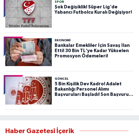
SPOR
Şok Değişiklik! Süper Lig'de
Yabancı Futbolcu Kuralı Değişiyor!
EKONOMİ
Bankalar Emekliler İçin Savaş İlan
Etti! 30 Bin TL'ye Kadar Yükselen
Promosyon Ödemeleri!
GÜNCEL
5 Bin Kişilik Dev Kadro! Adalet
Bakanlığı Personel Alımı
Başvuruları Başladı! Son Başvuru
Tarihini Kaçırmayın!
Haber Gazetesi İçerik