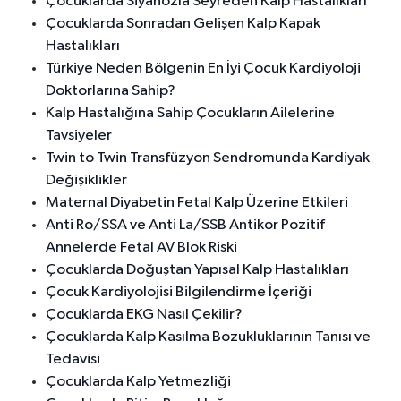
Çocuklarda Siyanozla Seyreden Kalp Hastalıkları
Çocuklarda Sonradan Gelişen Kalp Kapak
Hastalıkları
Türkiye Neden Bölgenin En İyi Çocuk Kardiyoloji
Doktorlarına Sahip?
Kalp Hastalığına Sahip Çocukların Ailelerine
Tavsiyeler
Twin to Twin Transfüzyon Sendromunda Kardiyak
Değişiklikler
Maternal Diyabetin Fetal Kalp Üzerine Etkileri
Anti Ro/SSA ve Anti La/SSB Antikor Pozitif
Annelerde Fetal AV Blok Riski
Çocuklarda Doğuştan Yapısal Kalp Hastalıkları
Çocuk Kardiyolojisi Bilgilendirme İçeriği
Çocuklarda EKG Nasıl Çekilir?
Çocuklarda Kalp Kasılma Bozukluklarının Tanısı ve
Tedavisi
Çocuklarda Kalp Yetmezliği