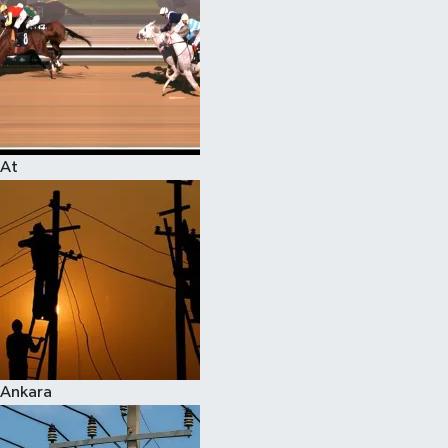
At
Ankara