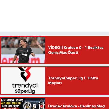
VİDEO|| Kralove 0 – 1 Beşiktaş
Geniş Maç Özeti
Trendyol Süper Lig 1. Hafta
Maçları
Hradec Kralove - Beşiktaş Maçı