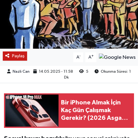
Paylaş
-
+
A
A
Nazli Can
14.05.2025 - 11:58
5
Okunma Süresi: 1
Dk
Bir iPhone Almak İçin
Kaç Gün Çalışmak
Gerekir? (2026 Asgari
Ücret Hesabı)