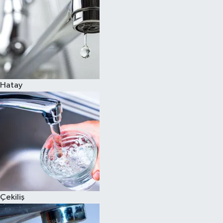
Hatay
Çekiliş