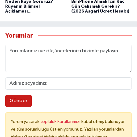
Neden Rüya Görürüz?
Bir iPhone Almak İçin Kaç
Rüyanın Bilimsel
Gün Çalışmak Gerekir?
Açıklaması...
(2026 Asgari Ücret Hesabı)
Yorumlar
Gönder
Yorum yazarak
topluluk kurallarımızı
kabul etmiş bulunuyor
ve tüm sorumluluğu üstleniyorsunuz. Yazılan yorumlardan
Haber Gazetesi hiçbir şekilde sorumlu tutulamaz.