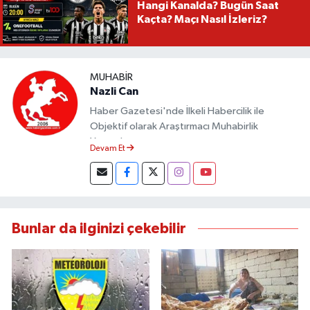
Hangi Kanalda? Bugün Saat
Kaçta? Maçı Nasıl İzleriz?
MUHABIR
Nazli Can
Haber Gazetesi'nde İlkeli Habercilik ile
Objektif olarak Araştırmacı Muhabirlik
Yapmaktayım.
Devam Et
Bunlar da ilginizi çekebilir