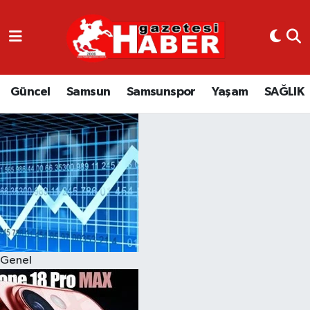
GÜNCEL
SAMSUN
Güncel
Samsun
Samsunspor
Yaşam
SAĞLIK
SAMSUNSPOR
EKONOMİ
YAŞAM
Genel