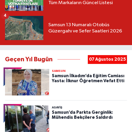
Tüm Markaların Güncel Listesi
4
Samsun 13 Numaralı Otobüs
Güzergahı ve Sefer Saatleri 2026
Geçen Yıl Bugün
07 Ağustos 2025
SAMSUN
Samsun İlkadım’da Eğitim Camiası
Yasta: İlknur Öğretmen Vefat Etti
ASAYIŞ
Samsun’da Parkta Gerginlik:
Mühendis Bekçilere Saldırdı