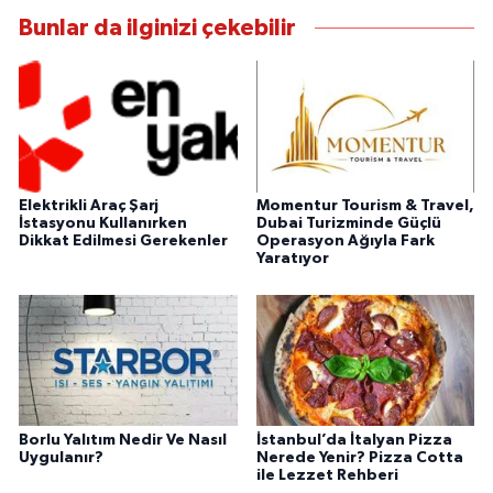
Bunlar da ilginizi çekebilir
Elektrikli Araç Şarj
Momentur Tourism & Travel,
İstasyonu Kullanırken
Dubai Turizminde Güçlü
Dikkat Edilmesi Gerekenler
Operasyon Ağıyla Fark
Yaratıyor
Borlu Yalıtım Nedir Ve Nasıl
İstanbul’da İtalyan Pizza
Uygulanır?
Nerede Yenir? Pizza Cotta
ile Lezzet Rehberi