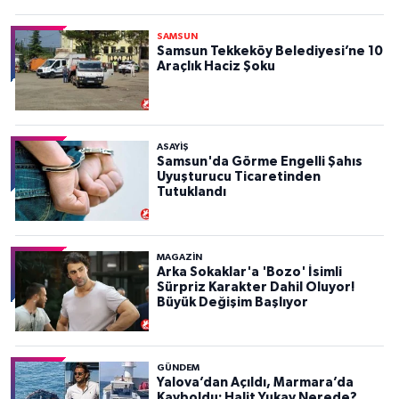
SAMSUN
Samsun Tekkeköy Belediyesi’ne 10
Araçlık Haciz Şoku
ASAYIŞ
Samsun'da Görme Engelli Şahıs
Uyuşturucu Ticaretinden
Tutuklandı
MAGAZİN
Arka Sokaklar'a 'Bozo' İsimli
Sürpriz Karakter Dahil Oluyor!
Büyük Değişim Başlıyor
GÜNDEM
Yalova’dan Açıldı, Marmara’da
Kayboldu: Halit Yukay Nerede?