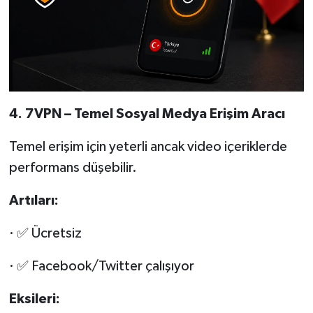
4. 7VPN
– Temel Sosyal Medya Eriş
im Arac
ı
Temel erişim için yeterli ancak video içeriklerde
performans düşebilir.
Art
ıları:
· ✅ Ücretsiz
· ✅ Facebook/Twitter çalışıyor
Eksileri: