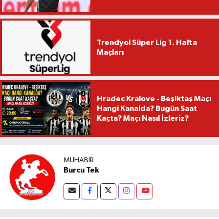
Trendyol Süper Lig 1. Hafta
Maçları
Hradec Kralove - Beşiktaş Maçı
Hangi Kanalda? Bugün Saat
Kaçta? Maçı Nasıl İzleriz?
MUHABIR
Burcu Tek