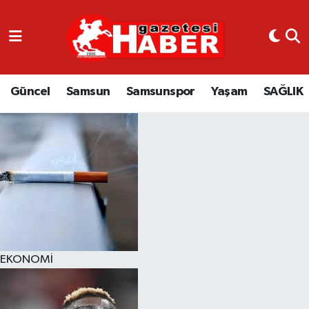
GÜNCEL
SAMSUN
Güncel
Samsun
Samsunspor
Yaşam
SAĞLIK
SAMSUNSPOR
EKONOMİ
YAŞAM
EKONOMİ