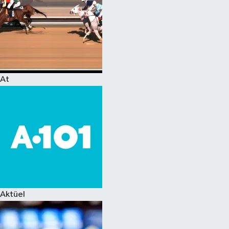
At
Aktüel