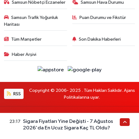
Samsun Nöbetçi Eczaneler
Samsun Hava Durumu
Samsun Trafik Yoğunluk
Puan Durumu ve Fikstür
Haritası
Tüm Manşetler
Son Dakika Haberleri
Haber Arşivi
Copyright © 2006- 2025 . Tüm Hakları Saklıdır. Ajans
RSS
Politikalarına uyar.
Haber Yazılımı:
TE Bilişim
Sigara Fiyatları Yine Değişti - 7 Ağustos
23:17
En iyi site deneyimi sağlamak için çerezlerden
2026'da En Ucuz Sigara Kaç TL Oldu?
faydalanıyoruz. Detaylar için lütfen
OKUYUN
Tamam