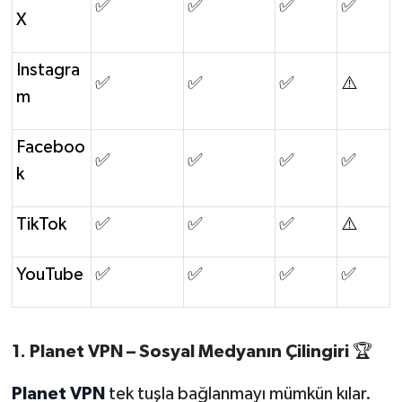
✅
✅
✅
✅
X
Instagra
✅
✅
✅
⚠️
m
Faceboo
✅
✅
✅
✅
k
TikTok
✅
✅
✅
⚠️
YouTube
✅
✅
✅
✅
1. Planet VPN
– Sosyal Medyanın Çilingiri
🏆
Planet VPN
tek tuşla bağlanmayı mümkün kılar.