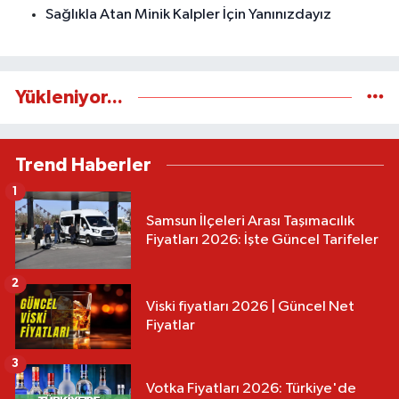
Sağlıkla Atan Minik Kalpler İçin Yanınızdayız
Yükleniyor...
Trend Haberler
1
Samsun İlçeleri Arası Taşımacılık
Fiyatları 2026: İşte Güncel Tarifeler
2
Viski fiyatları 2026 | Güncel Net
Fiyatlar
3
Votka Fiyatları 2026: Türkiye'de