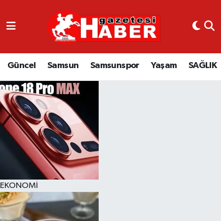
GÜNCEL
SAMSUN
Güncel
Samsun
Samsunspor
Yaşam
SAĞLIK
SAMSUNSPOR
EKONOMİ
YAŞAM
EKONOMİ