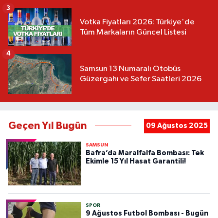
3
Votka Fiyatları 2026: Türkiye'de
Tüm Markaların Güncel Listesi
4
Samsun 13 Numaralı Otobüs
Güzergahı ve Sefer Saatleri 2026
Geçen Yıl Bugün
09 Ağustos 2025
SAMSUN
Bafra’da Maralfalfa Bombası: Tek
Ekimle 15 Yıl Hasat Garantili!
SPOR
9 Ağustos Futbol Bombası - Bugün