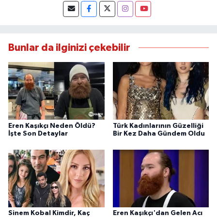
Bunlar da ilginizi çekebilir
Eren Kaşıkçı Neden Öldü?
Türk Kadınlarının Güzelliği
İşte Son Detaylar
Bir Kez Daha Gündem Oldu
Sinem Kobal Kimdir, Kaç
Eren Kaşıkçı'dan Gelen Acı