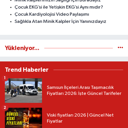
Minik Kalplerimizin Sağlığı İçin Buradayız
Çocuk EKG’si ile Yetişkin EKG’si Aynı mıdır?
Çocuk Kardiyolojisi Video Paylaşımı
Sağlıkla Atan Minik Kalpler İçin Yanınızdayız
Yükleniyor...
Trend Haberler
1
Samsun İlçeleri Arası Taşımacılık
Fiyatları 2026: İşte Güncel Tarifeler
2
Viski fiyatları 2026 | Güncel Net
Fiyatlar