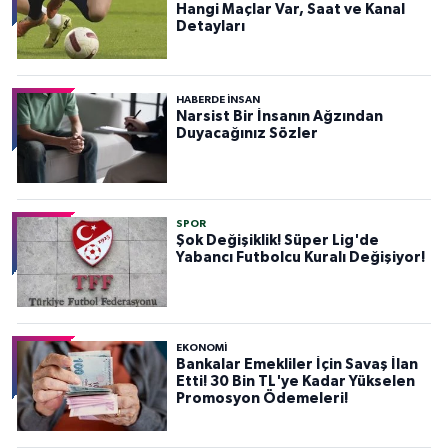
Hangi Maçlar Var, Saat ve Kanal
Detayları
HABERDE INSAN
Narsist Bir İnsanın Ağzından
Duyacağınız Sözler
SPOR
Şok Değişiklik! Süper Lig'de
Yabancı Futbolcu Kuralı Değişiyor!
EKONOMİ
Bankalar Emekliler İçin Savaş İlan
Etti! 30 Bin TL'ye Kadar Yükselen
Promosyon Ödemeleri!