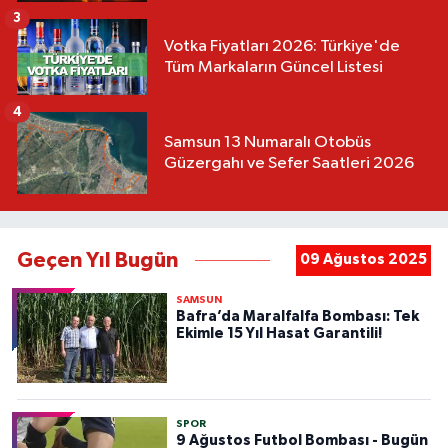
3
Votka Fiyatları 2026: Türkiye'de
Tüm Markaların Güncel Listesi
4
Samsun 13 Numaralı Otobüs
Güzergahı ve Sefer Saatleri 2026
Geçen Yıl Bugün
09 Ağustos 2025
SAMSUN
Bafra’da Maralfalfa Bombası: Tek
Ekimle 15 Yıl Hasat Garantili!
SPOR
9 Ağustos Futbol Bombası - Bugün