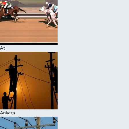
At
Ankara