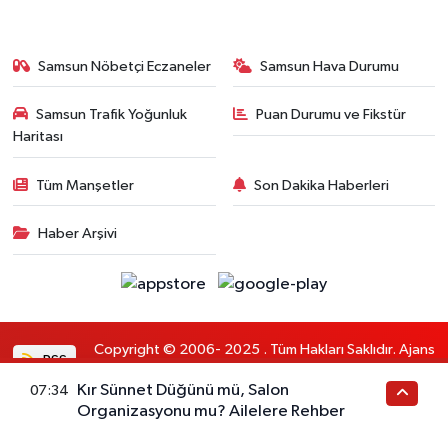
Samsun Nöbetçi Eczaneler
Samsun Hava Durumu
Samsun Trafik Yoğunluk
Puan Durumu ve Fikstür
Haritası
Tüm Manşetler
Son Dakika Haberleri
Haber Arşivi
Copyright © 2006- 2025 . Tüm Hakları Saklıdır. Ajans
RSS
Politikalarına uyar.
Kır Sünnet Düğünü mü, Salon
07:34
Organizasyonu mu? Ailelere Rehber
Haber Yazılımı:
TE Bilişim