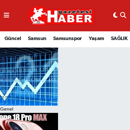
GÜNCEL
SAMSUN
Güncel
Samsun
Samsunspor
Yaşam
SAĞLIK
SAMSUNSPOR
EKONOMİ
YAŞAM
Genel