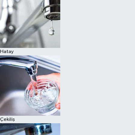
Hatay
Çekiliş