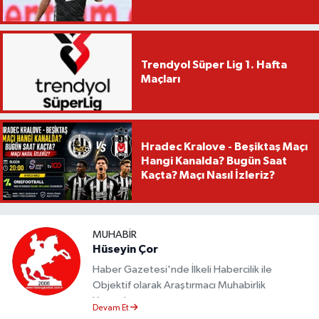
Trendyol Süper Lig 1. Hafta
Maçları
Hradec Kralove - Beşiktaş Maçı
Hangi Kanalda? Bugün Saat
Kaçta? Maçı Nasıl İzleriz?
MUHABIR
Hüseyin Çor
Haber Gazetesi'nde İlkeli Habercilik ile
Objektif olarak Araştırmacı Muhabirlik
Yapmaktayım.
Devam Et