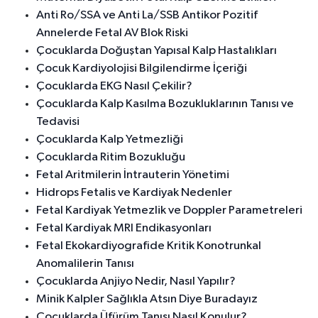
Anti Ro/SSA ve Anti La/SSB Antikor Pozitif
Annelerde Fetal AV Blok Riski
Çocuklarda Doğuştan Yapısal Kalp Hastalıkları
Çocuk Kardiyolojisi Bilgilendirme İçeriği
Çocuklarda EKG Nasıl Çekilir?
Çocuklarda Kalp Kasılma Bozukluklarının Tanısı ve
Tedavisi
Çocuklarda Kalp Yetmezliği
Çocuklarda Ritim Bozukluğu
Fetal Aritmilerin İntrauterin Yönetimi
Hidrops Fetalis ve Kardiyak Nedenler
Fetal Kardiyak Yetmezlik ve Doppler Parametreleri
Fetal Kardiyak MRI Endikasyonları
Fetal Ekokardiyografide Kritik Konotrunkal
Anomalilerin Tanısı
Çocuklarda Anjiyo Nedir, Nasıl Yapılır?
Minik Kalpler Sağlıkla Atsın Diye Buradayız
Çocuklarda Üfürüm Tanısı Nasıl Konulur?