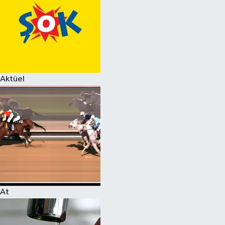
Aktüel
At