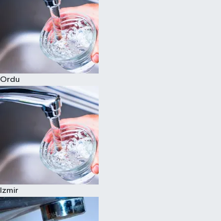
Ordu
Izmir