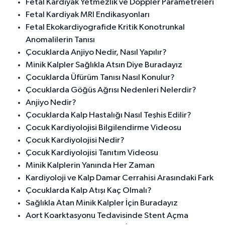
Fetal Kardiyak Yetmezlik ve Doppler Parametreleri
Fetal Kardiyak MRI Endikasyonları
Fetal Ekokardiyografide Kritik Konotrunkal
Anomalilerin Tanısı
Çocuklarda Anjiyo Nedir, Nasıl Yapılır?
Minik Kalpler Sağlıkla Atsın Diye Buradayız
Çocuklarda Üfürüm Tanısı Nasıl Konulur?
Çocuklarda Göğüs Ağrısı Nedenleri Nelerdir?
Anjiyo Nedir?
Çocuklarda Kalp Hastalığı Nasıl Teşhis Edilir?
Çocuk Kardiyolojisi Bilgilendirme Videosu
Çocuk Kardiyolojisi Nedir?
Çocuk Kardiyolojisi Tanıtım Videosu
Minik Kalplerin Yanında Her Zaman
Kardiyoloji ve Kalp Damar Cerrahisi Arasındaki Fark
Çocuklarda Kalp Atışı Kaç Olmalı?
Sağlıkla Atan Minik Kalpler İçin Buradayız
Aort Koarktasyonu Tedavisinde Stent Açma