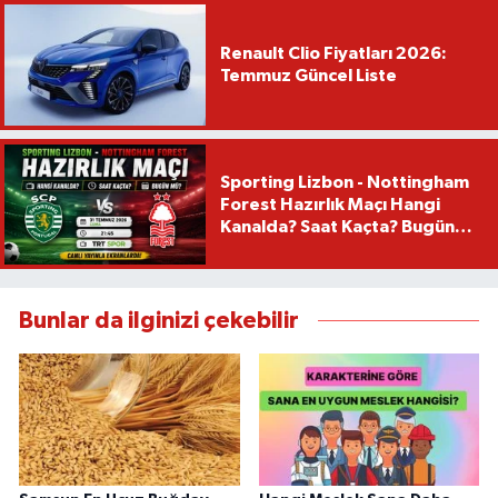
Renault Clio Fiyatları 2026:
Temmuz Güncel Liste
Sporting Lizbon - Nottingham
Forest Hazırlık Maçı Hangi
Kanalda? Saat Kaçta? Bugün
Mü?
Bunlar da ilginizi çekebilir