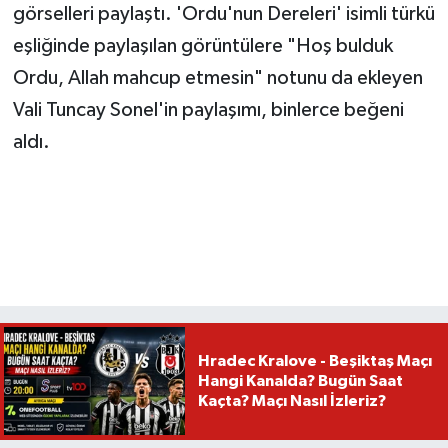
görselleri paylaştı. 'Ordu'nun Dereleri' isimli türkü
eşliğinde paylaşılan görüntülere "Hoş bulduk
Ordu, Allah mahcup etmesin" notunu da ekleyen
Vali Tuncay Sonel'in paylaşımı, binlerce beğeni
aldı.
Hradec Kralove - Beşiktaş Maçı
Hangi Kanalda? Bugün Saat
Kaçta? Maçı Nasıl İzleriz?