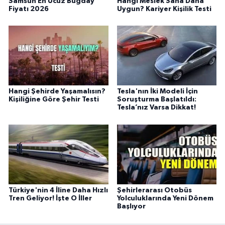
Samsun En Ucuz Buğday
Hangi Meslek Sana Daha
Fiyatı 2026
Uygun? Kariyer Kişilik Testi
Hangi Şehirde Yaşamalısın?
Tesla'nın İki Modeli İçin
Kişiliğine Göre Şehir Testi
Soruşturma Başlatıldı:
Tesla’nız Varsa Dikkat!
Türkiye'nin 4 İline Daha Hızlı
Şehirlerarası Otobüs
Tren Geliyor! İşte O İller
Yolculuklarında Yeni Dönem
Başlıyor