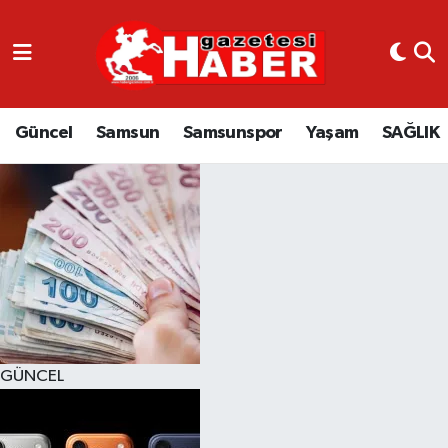
GÜNCEL
SAMSUN
Güncel
Samsun
Samsunspor
Yaşam
SAĞLIK
SAMSUNSPOR
EKONOMİ
YAŞAM
GÜNCEL