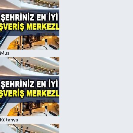
Muş
Kütahya