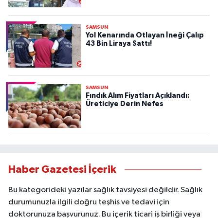
SAMSUN
Yol Kenarında Otlayan İneği Çalıp
43 Bin Liraya Sattı!
SAMSUN
Fındık Alım Fiyatları Açıklandı:
Üreticiye Derin Nefes
Haber Gazetesi İçerik
Bu kategorideki yazılar sağlık tavsiyesi değildir. Sağlık
durumunuzla ilgili doğru teşhis ve tedavi için
doktorunuza başvurunuz. Bu içerik ticari iş birliği veya