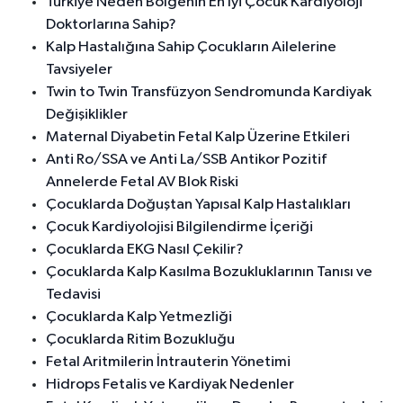
Türkiye Neden Bölgenin En İyi Çocuk Kardiyoloji
Doktorlarına Sahip?
Kalp Hastalığına Sahip Çocukların Ailelerine
Tavsiyeler
Twin to Twin Transfüzyon Sendromunda Kardiyak
Değişiklikler
Maternal Diyabetin Fetal Kalp Üzerine Etkileri
Anti Ro/SSA ve Anti La/SSB Antikor Pozitif
Annelerde Fetal AV Blok Riski
Çocuklarda Doğuştan Yapısal Kalp Hastalıkları
Çocuk Kardiyolojisi Bilgilendirme İçeriği
Çocuklarda EKG Nasıl Çekilir?
Çocuklarda Kalp Kasılma Bozukluklarının Tanısı ve
Tedavisi
Çocuklarda Kalp Yetmezliği
Çocuklarda Ritim Bozukluğu
Fetal Aritmilerin İntrauterin Yönetimi
Hidrops Fetalis ve Kardiyak Nedenler