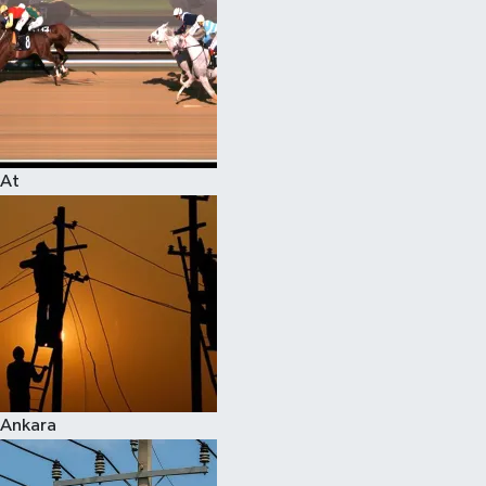
At
Ankara