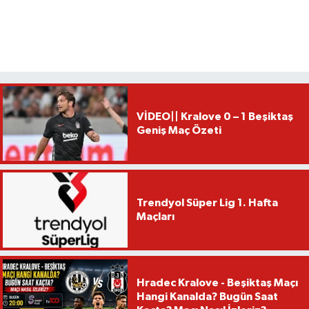
VİDEO|| Kralove 0 – 1 Beşiktaş
Geniş Maç Özeti
Trendyol Süper Lig 1. Hafta
Maçları
Hradec Kralove - Beşiktaş Maçı
Hangi Kanalda? Bugün Saat