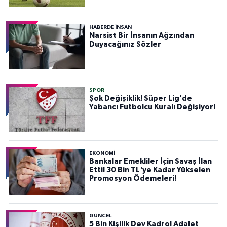
HABERDE INSAN
Narsist Bir İnsanın Ağzından
Duyacağınız Sözler
SPOR
Şok Değişiklik! Süper Lig'de
Yabancı Futbolcu Kuralı Değişiyor!
EKONOMİ
Bankalar Emekliler İçin Savaş İlan
Etti! 30 Bin TL'ye Kadar Yükselen
Promosyon Ödemeleri!
GÜNCEL
5 Bin Kişilik Dev Kadro! Adalet