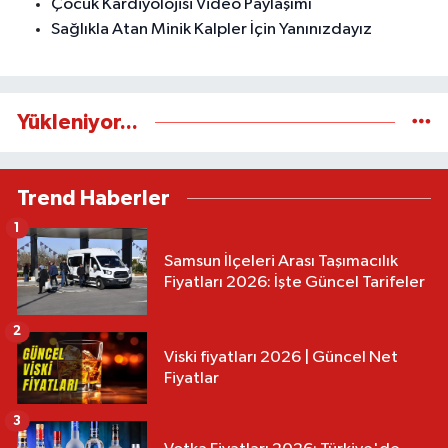
Çocuk Kardiyolojisi Video Paylaşımı
Sağlıkla Atan Minik Kalpler İçin Yanınızdayız
Yükleniyor...
Trend Haberler
1
Samsun İlçeleri Arası Taşımacılık
Fiyatları 2026: İşte Güncel Tarifeler
2
Viski fiyatları 2026 | Güncel Net
Fiyatlar
3