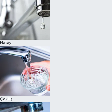
Hatay
Çekiliş