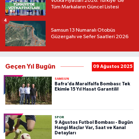
Votka Fiyatları 2026: Türkiye'de
Tüm Markaların Güncel Listesi
4
Samsun 13 Numaralı Otobüs
Güzergahı ve Sefer Saatleri 2026
Geçen Yıl Bugün
09 Ağustos 2025
SAMSUN
Bafra’da Maralfalfa Bombası: Tek
Ekimle 15 Yıl Hasat Garantili!
SPOR
9 Ağustos Futbol Bombası - Bugün
Hangi Maçlar Var, Saat ve Kanal
Detayları