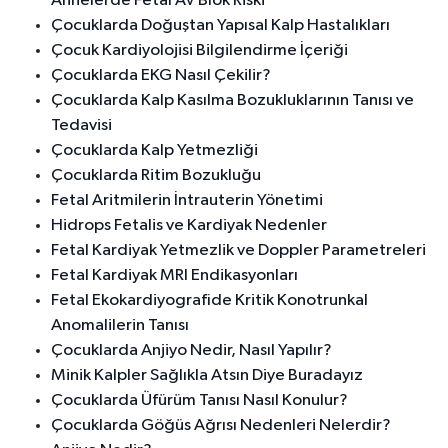
Annelerde Fetal AV Blok Riski
Çocuklarda Doğuştan Yapısal Kalp Hastalıkları
Çocuk Kardiyolojisi Bilgilendirme İçeriği
Çocuklarda EKG Nasıl Çekilir?
Çocuklarda Kalp Kasılma Bozukluklarının Tanısı ve
Tedavisi
Çocuklarda Kalp Yetmezliği
Çocuklarda Ritim Bozukluğu
Fetal Aritmilerin İntrauterin Yönetimi
Hidrops Fetalis ve Kardiyak Nedenler
Fetal Kardiyak Yetmezlik ve Doppler Parametreleri
Fetal Kardiyak MRI Endikasyonları
Fetal Ekokardiyografide Kritik Konotrunkal
Anomalilerin Tanısı
Çocuklarda Anjiyo Nedir, Nasıl Yapılır?
Minik Kalpler Sağlıkla Atsın Diye Buradayız
Çocuklarda Üfürüm Tanısı Nasıl Konulur?
Çocuklarda Göğüs Ağrısı Nedenleri Nelerdir?