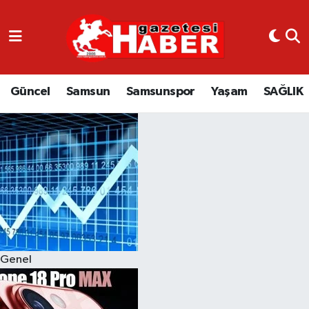
GÜNCEL
SAMSUN
Güncel
Samsun
Samsunspor
Yaşam
SAĞLIK
SAMSUNSPOR
EKONOMİ
YAŞAM
Genel