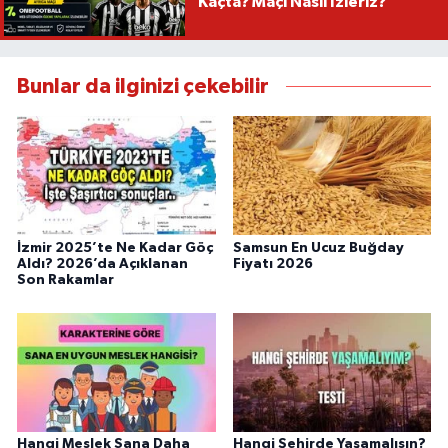
Kaçta? Maçı Nasıl İzleriz?
Bunlar da ilginizi çekebilir
İzmir 2025’te Ne Kadar Göç
Samsun En Ucuz Buğday
Aldı? 2026’da Açıklanan
Fiyatı 2026
Son Rakamlar
Hangi Meslek Sana Daha
Hangi Şehirde Yaşamalısın?