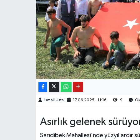
Ismail Usta
17.06.2025 - 11:16
9
Oku
Asırlık gelenek sürüyo
Sarıdibek Mahallesi'nde yüzyıllardır s