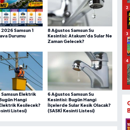
2
 2026 Samsun 1
8 Ağustos Samsun Su
3
Hava Durumu
Kesintisi: Atakum’da Sular Ne
Zaman Gelecek?
4
 Samsun Elektrik
6 Ağustos Samsun Su
: Bugün Hangi
Kesintisi: Bugün Hangi
Elektrik Kesilecek?
İlçelerde Sular Kesik Olacak?
inti Listesi)
(SASKİ Kesinti Listesi)