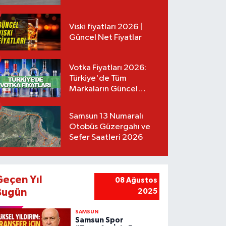
Tarifeler
Viski fiyatları 2026 |
Güncel Net Fiyatlar
Votka Fiyatları 2026:
Türkiye'de Tüm
Markaların Güncel
Listesi
Samsun 13 Numaralı
Otobüs Güzergahı ve
Sefer Saatleri 2026
Geçen Yıl
08 Ağustos
Bugün
2025
SAMSUN
Samsun Spor