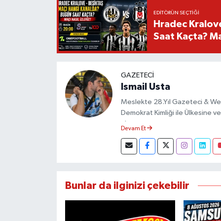
EDITÖRÜN SEÇTIĞI
Hradec Kralov
Saat Kaçta? Maç
GAZETECI
Ismail Usta
Meslekte 28.Yıl Gazeteci & We
Demokrat Kimliği ile Ülkesine ve 
almıştır.
Devam Et
Bunlar da ilginizi çekebilir