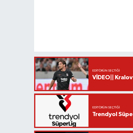
EDITÖRÜN SEÇTIĞI
VİDEO|| Kralov
EDITÖRÜN SEÇTIĞI
Trendyol Süper