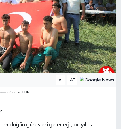
-
+
A
A
nma Süresi: 1 Dk
r
üren düğün güreşleri geleneği, bu yıl da