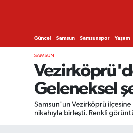
GÜNCEL
SAMSUN
Güncel
Samsun
Samsunspor
Yaşam
SAMSUNSPOR
SAMSUN
Vezirköprü'de
EKONOMİ
Geleneksel ş
YAŞAM
Samsun'un Vezirköprü ilçesine 
nikahıyla birleşti. Renkli görün