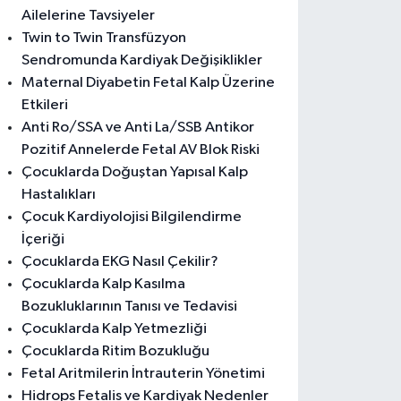
Ailelerine Tavsiyeler
Twin to Twin Transfüzyon
Sendromunda Kardiyak Değişiklikler
Maternal Diyabetin Fetal Kalp Üzerine
Etkileri
Anti Ro/SSA ve Anti La/SSB Antikor
Pozitif Annelerde Fetal AV Blok Riski
Çocuklarda Doğuştan Yapısal Kalp
Hastalıkları
Çocuk Kardiyolojisi Bilgilendirme
İçeriği
Çocuklarda EKG Nasıl Çekilir?
Çocuklarda Kalp Kasılma
Bozukluklarının Tanısı ve Tedavisi
Çocuklarda Kalp Yetmezliği
Çocuklarda Ritim Bozukluğu
Fetal Aritmilerin İntrauterin Yönetimi
Hidrops Fetalis ve Kardiyak Nedenler