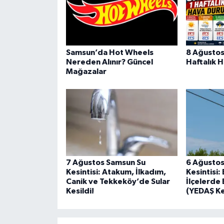
Samsun’da Hot Wheels
8 Ağustos
Nereden Alınır? Güncel
Haftalık 
Mağazalar
7 Ağustos Samsun Su
6 Ağustos
Kesintisi: Atakum, İlkadım,
Kesintisi
Canik ve Tekkeköy’de Sular
İlçelerde 
Kesildi!
(YEDAŞ Kes