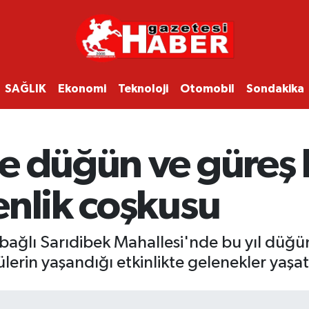
SAĞLIK
Ekonomi
Teknoloji
Otomobil
Sondakika
 düğün ve güreş b
enlik coşkusu
bağlı Sarıdibek Mahallesi'nde bu yıl düğün
tülerin yaşandığı etkinlikte gelenekler yaşa