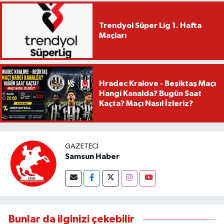
Trendyol Süper Lig 1. Hafta
Maçları
Hradec Kralove - Beşiktaş Maçı
Hangi Kanalda? Bugün Saat
Kaçta? Maçı Nasıl İzleriz?
GAZETECI
Samsun Haber
Bunlar da ilginizi çekebilir