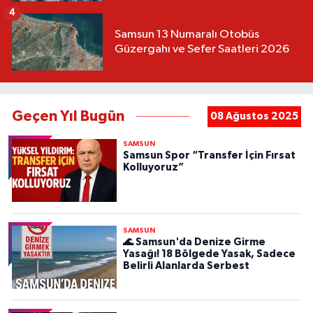
4
Samsun 13 Numaralı Otobüs
Güzergahı ve Sefer Saatleri 2026
Geçen Yıl Bugün
08 Ağustos 2025
SAMSUN
Samsun Spor “Transfer İçin Fırsat
Kolluyoruz”
SAMSUN
🌊 Samsun'da Denize Girme
Yasağı! 18 Bölgede Yasak, Sadece
Belirli Alanlarda Serbest