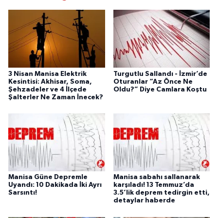
3 Nisan Manisa Elektrik
Turgutlu Sallandı - İzmir’de
Kesintisi: Akhisar, Soma,
Oturanlar “Az Önce Ne
Şehzadeler ve 4 İlçede
Oldu?” Diye Camlara Koştu
Şalterler Ne Zaman İnecek?
Manisa Güne Depremle
Manisa sabahı sallanarak
Uyandı: 10 Dakikada İki Ayrı
karşıladı! 13 Temmuz’da
Sarsıntı!
3.5’lik deprem tedirgin etti,
detaylar haberde