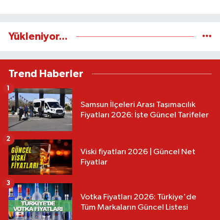
Yükleniyor...
Trend Haberler
1
Samsun İlçeleri Arası Taşımacılık
Fiyatları 2026: İşte Güncel Tarifeler
2
Viski fiyatları 2026 | Güncel Net
Fiyatlar
3
Votka Fiyatları 2026: Türkiye'de
Tüm Markaların Güncel Listesi