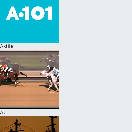
Aktüel
At