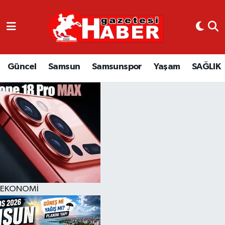
GÜNCEL
SAMSUN
Güncel
Samsun
Samsunspor
Yaşam
SAĞLIK
SAMSUNSPOR
EKONOMİ
YAŞAM
EKONOMİ