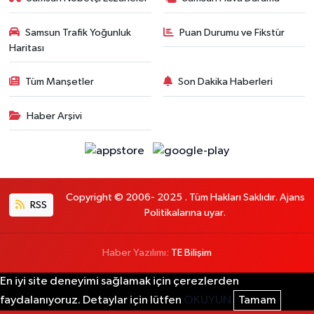
Samsun Trafik Yoğunluk
Puan Durumu ve Fikstür
Haritası
Tüm Manşetler
Son Dakika Haberleri
Haber Arşivi
Copyright © 2006- 2025 . Tüm Hakları Saklıdır. Ajans
RSS
Politikalarına uyar.
Haber Yazılımı:
TE Bilişim
En iyi site deneyimi sağlamak için çerezlerden
faydalanıyoruz. Detaylar için lütfen
OKUYUN
Tamam