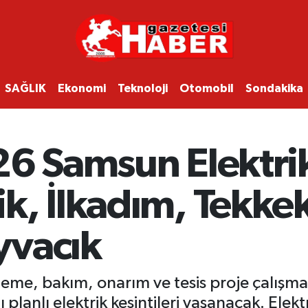
SAĞLIK
Ekonomi
Teknoloji
Otomobil
Sondakika
6 Samsun Elektrik
k, İlkadım, Tekke
yvacık
eme, bakım, onarım ve tesis proje çalışma
planlı elektrik kesintileri yaşanacak. Elekt