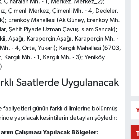
ık, Çınaralan Mh. - 1, Merkez, Merkez_2);
dız, Çimenli Merkez, Çimenli Mh. - 4, Dedeler,
cak); Erenköy Mahallesi (Ak Güney, Erenköy Mh.
lar, Şehit Piyade Uzman Çavuş İslam Sancak);
ii, Aşağı, Karaperçin Aşağı, Karaperçin Mh. -
Mh. - 4, Orta, Yukarı); Kargılı Mahallesi (6703,
 Kargılı Mh. - 1, Kargılı Mh. - 3); Yeniköy
)
rklı Saatlerde Uygulanacak
faaliyetleri günün farklı dilimlerine bölünmüş
Y
inde yapılacak kesintilerin detayları şöyledir:
arım Çalışması Yapılacak Bölgeler: