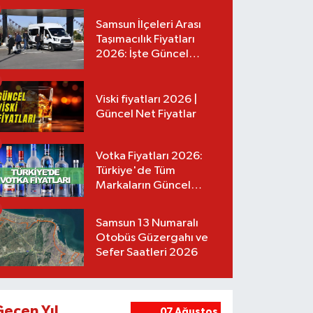
Samsun İlçeleri Arası
Taşımacılık Fiyatları
2026: İşte Güncel
Tarifeler
Viski fiyatları 2026 |
Güncel Net Fiyatlar
Votka Fiyatları 2026:
Türkiye'de Tüm
Markaların Güncel
Listesi
Samsun 13 Numaralı
Otobüs Güzergahı ve
Sefer Saatleri 2026
Geçen Yıl
07 Ağustos