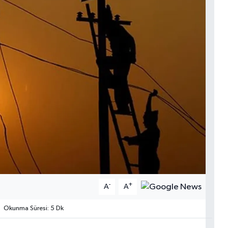
-
+
A
A
Okunma Süresi: 5 Dk