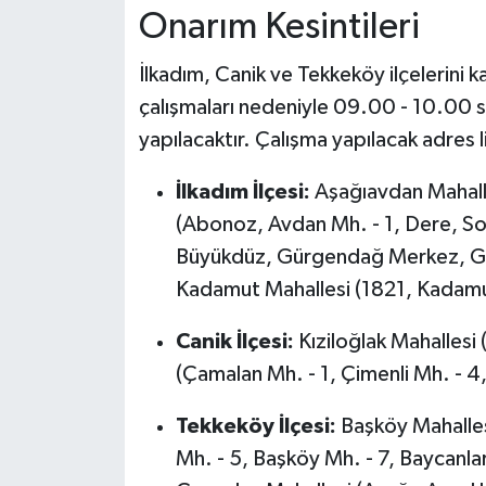
Onarım Kesintileri
İlkadım, Canik ve Tekkeköy ilçelerini
çalışmaları nedeniyle 09.00 - 10.00 saa
yapılacaktır. Çalışma yapılacak adres l
İlkadım İlçesi:
Aşağıavdan Mahall
(Abonoz, Avdan Mh. - 1, Dere, So
Büyükdüz, Gürgendağ Merkez, Gür
Kadamut Mahallesi (1821, Kadam
Canik İlçesi:
Kıziloğlak Mahallesi
(Çamalan Mh. - 1, Çimenli Mh. - 4
Tekkeköy İlçesi:
Başköy Mahalles
Mh. - 5, Başköy Mh. - 7, Baycanlar,