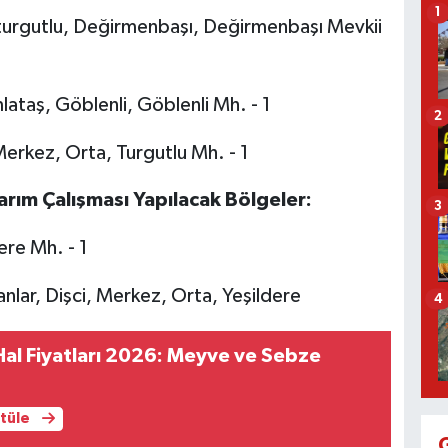
1
urgutlu, Değirmenbaşı, Değirmenbaşı Mevkii
lataş, Göblenli, Göblenli Mh. - 1
2
erkez, Orta, Turgutlu Mh. - 1
arım Çalışması Yapılacak Bölgeler:
3
re Mh. - 1
lar, Dişci, Merkez, Orta, Yeşildere
4
al Fiyatları 2026: Meyve ve Sebze
ntüle