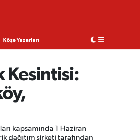
Köşe Yazarları
 Kesintisi:
köy,
ları kapsamında 1 Haziran
rik dağıtım şirketi tarafından