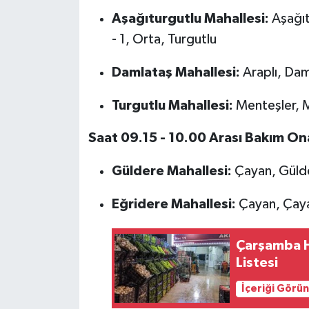
Aşağıturgutlu Mahallesi:
Aşağıt
- 1, Orta, Turgutlu
Damlataş Mahallesi:
Araplı, Dam
Turgutlu Mahallesi:
Menteşler, M
Saat 09.15 - 10.00 Arası Bakım On
Güldere Mahallesi:
Çayan, Gülde
Eğridere Mahallesi:
Çayan, Çayan
Çarşamba H
Listesi
İçeriği Görü