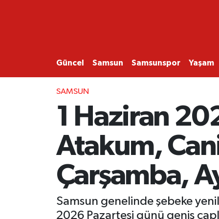
GÜNCEL
SAMSUN
Güncel
Samsun
Samsunspor
Yaşam
SAMSUNSPOR
SAMSUN
1 Haziran 202
EKONOMİ
Atakum, Cani
YAŞAM
Çarşamba, A
Samsun genelinde şebeke yenil
2026 Pazartesi günü geniş çaplı 