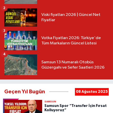
2
Viski fiyatları 2026 | Güncel Net
Fiyatlar
3
Votka Fiyatları 2026: Türkiye'de
Tüm Markaların Güncel Listesi
4
Samsun 13 Numaralı Otobüs
Güzergahı ve Sefer Saatleri 2026
Geçen Yıl Bugün
08 Ağustos 2025
SAMSUN
Samsun Spor “Transfer İçin Fırsat
Kolluyoruz”