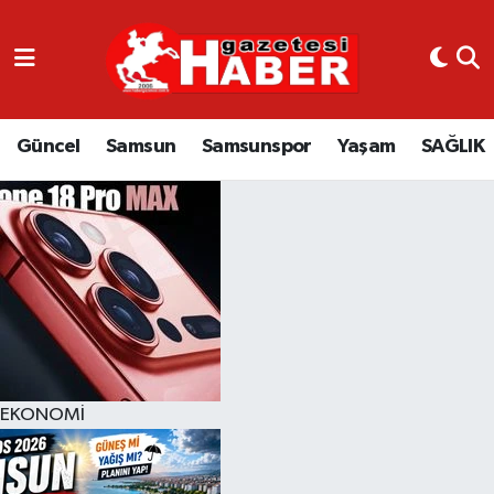
GÜNCEL
SAMSUN
Güncel
Samsun
Samsunspor
Yaşam
SAĞLIK
SAMSUNSPOR
EKONOMİ
YAŞAM
EKONOMİ