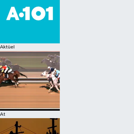
Aktüel
At