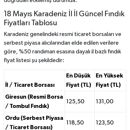
doğrudan etkilemiş durumda.
18 Mayıs Karadeniz İl İl Güncel Fındık
Fiyatları Tablosu
Karadeniz genelindeki resmi ticaret borsaları ve
serbest piyasa alıcılarından elde edilen verilere
göre, %50 randıman esasına dayalı il bazlı fındık
fiyat listesi şu şekildedir:
En Düşük
En Yüksek
İl / Ticaret Borsası
Fiyat (TL)
Fiyat (TL)
Giresun (Resmi Borsa
125,50
131,00
/ Tombul Fındık)
Ordu (Serbest Piyasa
118,50
123,50
/ Ticaret Borsası)