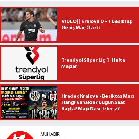
VİDEO|| Kralove 0 – 1 Beşiktaş
Geniş Maç Özeti
Trendyol Süper Lig 1. Hafta
Maçları
Hradec Kralove - Beşiktaş Maçı
Hangi Kanalda? Bugün Saat
Kaçta? Maçı Nasıl İzleriz?
MUHABIR