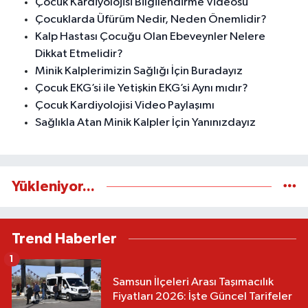
Çocuk Kardiyolojisi Bilgilendirme Videosu
Çocuklarda Üfürüm Nedir, Neden Önemlidir?
Kalp Hastası Çocuğu Olan Ebeveynler Nelere
Dikkat Etmelidir?
Minik Kalplerimizin Sağlığı İçin Buradayız
Çocuk EKG’si ile Yetişkin EKG’si Aynı mıdır?
Çocuk Kardiyolojisi Video Paylaşımı
Sağlıkla Atan Minik Kalpler İçin Yanınızdayız
Yükleniyor...
Trend Haberler
1
Samsun İlçeleri Arası Taşımacılık
Fiyatları 2026: İşte Güncel Tarifeler