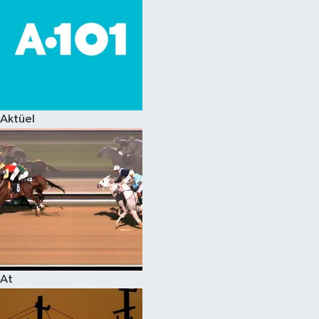
Aktüel
At