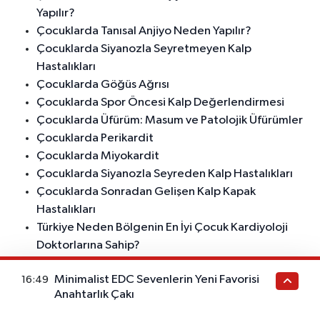
Yapılır?
Çocuklarda Tanısal Anjiyo Neden Yapılır?
Çocuklarda Siyanozla Seyretmeyen Kalp
Hastalıkları
Çocuklarda Göğüs Ağrısı
Çocuklarda Spor Öncesi Kalp Değerlendirmesi
Çocuklarda Üfürüm: Masum ve Patolojik Üfürümler
Çocuklarda Perikardit
Çocuklarda Miyokardit
Çocuklarda Siyanozla Seyreden Kalp Hastalıkları
Çocuklarda Sonradan Gelişen Kalp Kapak
Hastalıkları
Türkiye Neden Bölgenin En İyi Çocuk Kardiyoloji
Doktorlarına Sahip?
Kalp Hastalığına Sahip Çocukların Ailelerine
Minimalist EDC Sevenlerin Yeni Favorisi
16:49
Tavsiyeler
Anahtarlık Çakı
Twin to Twin Transfüzyon Sendromunda Kardiyak
Değişiklikler