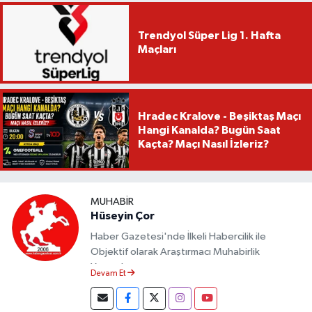
Trendyol Süper Lig 1. Hafta
Maçları
Hradec Kralove - Beşiktaş Maçı
Hangi Kanalda? Bugün Saat
Kaçta? Maçı Nasıl İzleriz?
MUHABIR
Hüseyin Çor
Haber Gazetesi'nde İlkeli Habercilik ile
Objektif olarak Araştırmacı Muhabirlik
Yapmaktayım.
Devam Et