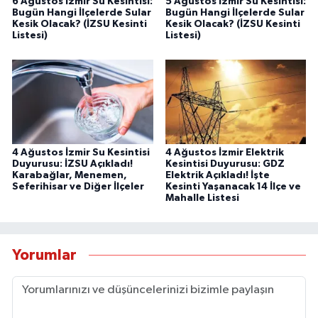
6 Ağustos İzmir Su Kesintisi:
5 Ağustos İzmir Su Kesintisi:
Bugün Hangi İlçelerde Sular
Bugün Hangi İlçelerde Sular
Kesik Olacak? (İZSU Kesinti
Kesik Olacak? (İZSU Kesinti
Listesi)
Listesi)
4 Ağustos İzmir Su Kesintisi
4 Ağustos İzmir Elektrik
Duyurusu: İZSU Açıkladı!
Kesintisi Duyurusu: GDZ
Karabağlar, Menemen,
Elektrik Açıkladı! İşte
Seferihisar ve Diğer İlçeler
Kesinti Yaşanacak 14 İlçe ve
Mahalle Listesi
Yorumlar