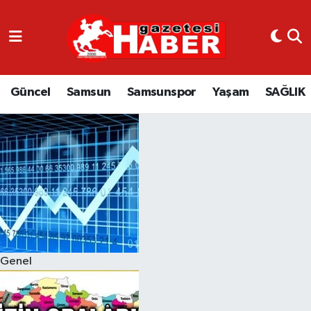
GÜNCEL
SAMSUN
Güncel
Samsun
Samsunspor
Yaşam
SAĞLIK
SAMSUNSPOR
EKONOMİ
YAŞAM
Genel