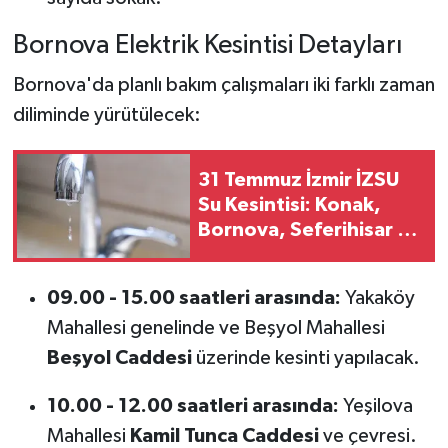
Bornova Elektrik Kesintisi Detayları
Bornova'da planlı bakım çalışmaları iki farklı zaman
diliminde yürütülecek:
31 Temmuz İzmir İZSU
Su Kesintisi: Konak,
Bornova, Seferihisar ve
Aliağa Başta Olmak
Üzere 8 İlçede Sular
09.00 - 15.00 saatleri arasında:
Yakaköy
Kesilecek!
Mahallesi genelinde ve Beşyol Mahallesi
Beşyol Caddesi
üzerinde kesinti yapılacak.
10.00 - 12.00 saatleri arasında:
Yeşilova
Mahallesi
Kamil Tunca Caddesi
ve çevresi.