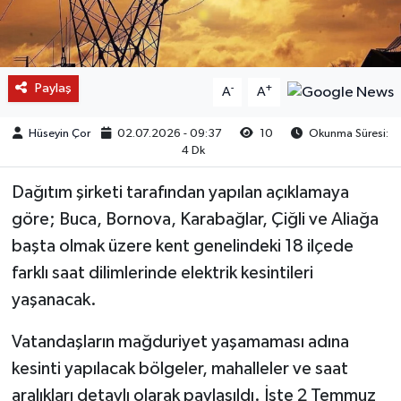
Paylaş
-
+
A
A
Hüseyin Çor
02.07.2026 - 09:37
10
Okunma Süresi:
4 Dk
Dağıtım şirketi tarafından yapılan açıklamaya
göre; Buca, Bornova, Karabağlar, Çiğli ve Aliağa
başta olmak üzere kent genelindeki 18 ilçede
farklı saat dilimlerinde elektrik kesintileri
yaşanacak.
Vatandaşların mağduriyet yaşamaması adına
kesinti yapılacak bölgeler, mahalleler ve saat
aralıkları detaylı olarak paylaşıldı. İşte 2 Temmuz