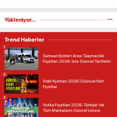
Yükleniyor...
Trend Haberler
1
Samsun İlçeleri Arası Taşımacılık
Fiyatları 2026: İşte Güncel Tarifeler
2
Viski fiyatları 2026 | Güncel Net
Fiyatlar
3
Votka Fiyatları 2026: Türkiye'de
Tüm Markaların Güncel Listesi