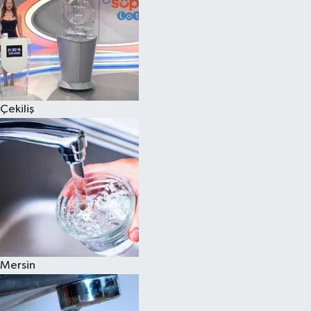
Çekiliş
Mersin