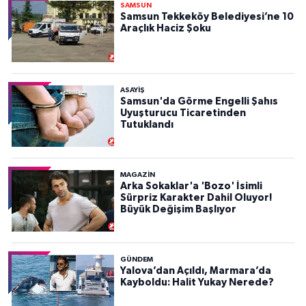
SAMSUN
Samsun Tekkeköy Belediyesi’ne 10
Araçlık Haciz Şoku
ASAYIŞ
Samsun'da Görme Engelli Şahıs
Uyuşturucu Ticaretinden
Tutuklandı
MAGAZİN
Arka Sokaklar'a 'Bozo' İsimli
Sürpriz Karakter Dahil Oluyor!
Büyük Değişim Başlıyor
GÜNDEM
Yalova’dan Açıldı, Marmara’da
Kayboldu: Halit Yukay Nerede?