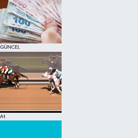
GÜNCEL
At