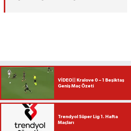
VİDEO|| Kralove 0 – 1 Beşiktaş
Geniş Maç Özeti
Trendyol Süper Lig 1. Hafta
Maçları