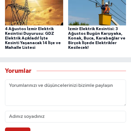
4 Ağustos İzmir Elektrik
İzmir Elektrik Kesintisi: 3
Kesintisi Duyurusu: GDZ
Ağustos Bugün Karşıyaka,
Elektrik Açıkladı! İşte
Konak, Buca, Karabağlar ve
Kesinti Yaşanacak 14 İlçe ve
Birçok İlçede Elektrikler
Mahalle Listesi
Kesilecek!
Yorumlar