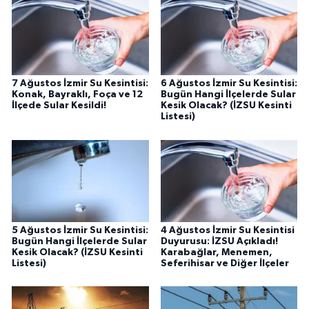
7 Ağustos İzmir Su Kesintisi:
6 Ağustos İzmir Su Kesintisi:
Konak, Bayraklı, Foça ve 12
Bugün Hangi İlçelerde Sular
İlçede Sular Kesildi!
Kesik Olacak? (İZSU Kesinti
Listesi)
5 Ağustos İzmir Su Kesintisi:
4 Ağustos İzmir Su Kesintisi
Bugün Hangi İlçelerde Sular
Duyurusu: İZSU Açıkladı!
Kesik Olacak? (İZSU Kesinti
Karabağlar, Menemen,
Listesi)
Seferihisar ve Diğer İlçeler