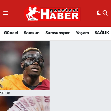
GÜNCEL
SAMSUN
Güncel
Samsun
Samsunspor
Yaşam
SAĞLIK
SAMSUNSPOR
EKONOMİ
YAŞAM
SPOR