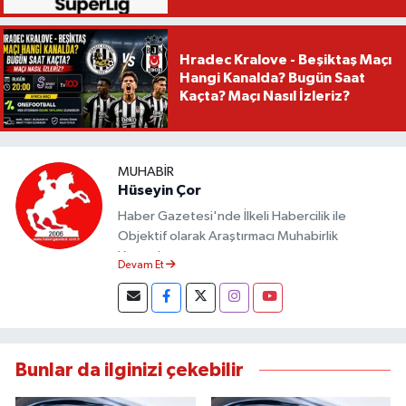
Hradec Kralove - Beşiktaş Maçı
Hangi Kanalda? Bugün Saat
Kaçta? Maçı Nasıl İzleriz?
MUHABIR
Hüseyin Çor
Haber Gazetesi'nde İlkeli Habercilik ile
Objektif olarak Araştırmacı Muhabirlik
Yapmaktayım.
Devam Et
Bunlar da ilginizi çekebilir