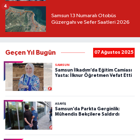
4
Samsun 13 Numaralı Otobüs
Güzergahı ve Sefer Saatleri 2026
Geçen Yıl Bugün
07 Ağustos 2025
SAMSUN
Samsun İlkadım’da Eğitim Camiası
Yasta: İlknur Öğretmen Vefat Etti
ASAYIŞ
Samsun’da Parkta Gerginlik:
Mühendis Bekçilere Saldırdı