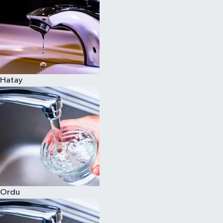
Hatay
Ordu