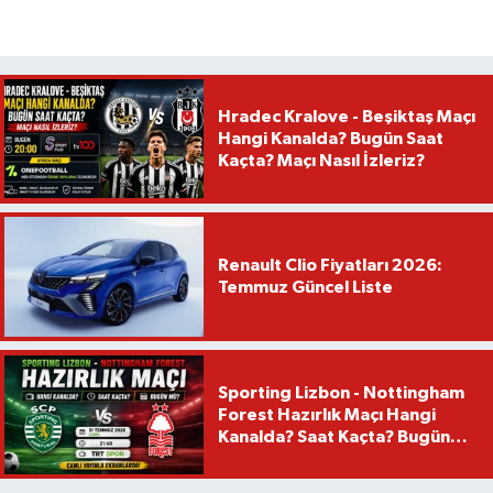
Hradec Kralove - Beşiktaş Maçı
Hangi Kanalda? Bugün Saat
Kaçta? Maçı Nasıl İzleriz?
Renault Clio Fiyatları 2026:
Temmuz Güncel Liste
Sporting Lizbon - Nottingham
Forest Hazırlık Maçı Hangi
Kanalda? Saat Kaçta? Bugün
Mü?