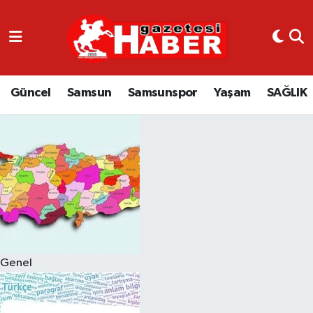
GÜNCEL
SAMSUN
Güncel
Samsun
Samsunspor
Yaşam
SAĞLIK
SAMSUNSPOR
EKONOMİ
YAŞAM
Genel