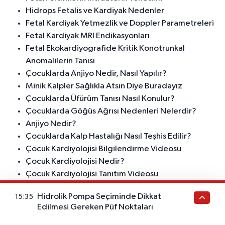
Hidrops Fetalis ve Kardiyak Nedenler
Fetal Kardiyak Yetmezlik ve Doppler Parametreleri
Fetal Kardiyak MRI Endikasyonları
Fetal Ekokardiyografide Kritik Konotrunkal
Anomalilerin Tanısı
Çocuklarda Anjiyo Nedir, Nasıl Yapılır?
Minik Kalpler Sağlıkla Atsın Diye Buradayız
Çocuklarda Üfürüm Tanısı Nasıl Konulur?
Çocuklarda Göğüs Ağrısı Nedenleri Nelerdir?
Anjiyo Nedir?
Çocuklarda Kalp Hastalığı Nasıl Teşhis Edilir?
Çocuk Kardiyolojisi Bilgilendirme Videosu
Çocuk Kardiyolojisi Nedir?
Çocuk Kardiyolojisi Tanıtım Videosu
Minik Kalplerin Yanında Her Zaman
Hidrolik Pompa Seçiminde Dikkat
15:35
Kardiyoloji ve Kalp Damar Cerrahisi Arasındaki Fark
Edilmesi Gereken Püf Noktaları
Çocuklarda Kalp Atışı Kaç Olmalı?
Sağlıkla Atan Minik Kalpler İçin Buradayız