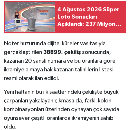
4 Ağustos 2026 Süper
Loto Sonuçları
Açıklandı: 237 Milyon
TL Devretti! İşte Çekiliş
Sonuçları ve Bilet
Noter huzurunda dijital küreler vasıtasıyla
Sorgulama Ekranı
gerçekleştirilen
38899. çekiliş
sonucunda,
kazanan 20 şanslı numara ve bu oranlara göre
ikramiye almaya hak kazanan talihlilerin listesi
resmi olarak ilan edildi.
Yeni haftanın bu ilk saatlerindeki çekilişte büyük
çarpanları yakalayan çıkmasa da, farklı kolon
kombinasyonları üzerinden oynayan çok sayıda
oyunsever çeşitli oranlarda ikramiyenin sahibi
oldu.