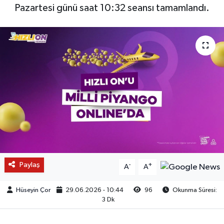
Pazartesi günü saat 10:32 seansı tamamlandı.
Paylaş
-
+
A
A
Hüseyin Çor
29.06.2026 - 10:44
96
Okunma Süresi:
3 Dk