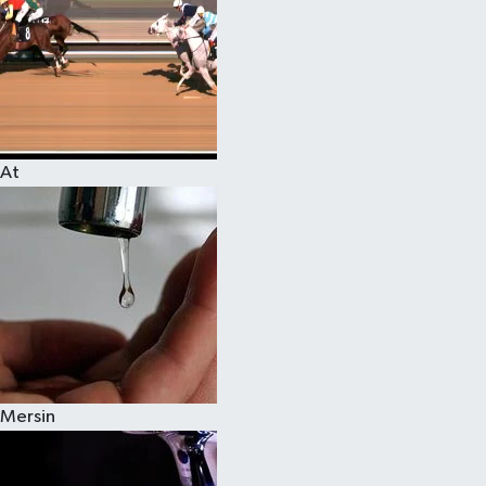
At
Mersin