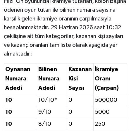
Hızlı On oyununda ikramiye tutarları, kolon başına
ödenen oyun tutarı ile bilinen numara sayısına
karşılık gelen ikramiye oranının çarpılmasıyla
hesaplanmaktadır. 29 Haziran 2026 saat 10:32
çekilişine ait tüm kategoriler, kazanan kişi sayıları
ve kazanç oranları tam liste olarak aşağıda yer
almaktadır:
Oynanan
Bilinen
Kazanan
İkramiye
Numara
Numara
Kişi
Oranı
Adedi
Adedi
Sayısı
(Çarpan)
10
10/10*
0
500000
10
9/10
0
5000
10
8/10
0
250