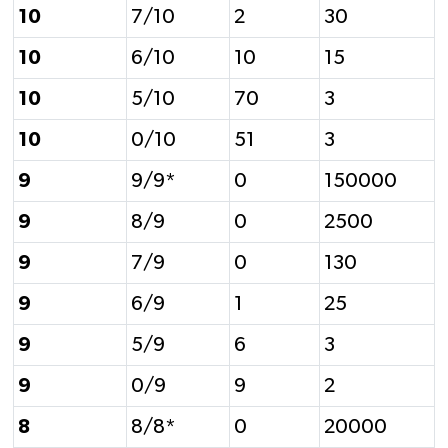
10
7/10
2
30
10
6/10
10
15
10
5/10
70
3
10
0/10
51
3
9
9/9*
0
150000
9
8/9
0
2500
9
7/9
0
130
9
6/9
1
25
9
5/9
6
3
9
0/9
9
2
8
8/8*
0
20000