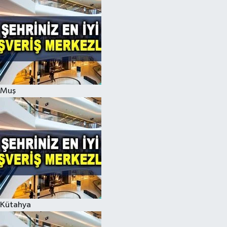
Muş
Kütahya