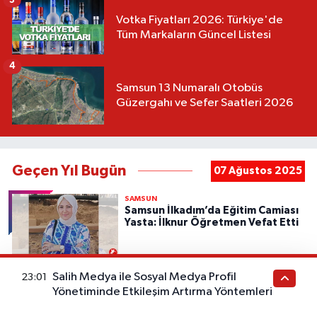
Votka Fiyatları 2026: Türkiye'de
Tüm Markaların Güncel Listesi
4
Samsun 13 Numaralı Otobüs
Güzergahı ve Sefer Saatleri 2026
Geçen Yıl Bugün
07 Ağustos 2025
SAMSUN
Samsun İlkadım’da Eğitim Camiası
Yasta: İlknur Öğretmen Vefat Etti
Salih Medya ile Sosyal Medya Profil
23:01
ASAYIŞ
Yönetiminde Etkileşim Artırma Yöntemleri
Samsun’da Parkta Gerginlik:
Mühendis Bekçilere Saldırdı