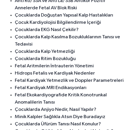
Anti Ro/SSA ve Anti La/SSB Antikor Pozitif
Annelerde Fetal AV Blok Riski
Çocuklarda Doğuştan Yapısal Kalp Hastalıkları
Çocuk Kardiyolojisi Bilgilendirme İçeriği
Çocuklarda EKG Nasıl Çekilir?
Çocuklarda Kalp Kasılma Bozukluklarının Tanısı ve
Tedavisi
Çocuklarda Kalp Yetmezliği
Çocuklarda Ritim Bozukluğu
Fetal Aritmilerin İntrauterin Yönetimi
Hidrops Fetalis ve Kardiyak Nedenler
Fetal Kardiyak Yetmezlik ve Doppler Parametreleri
Fetal Kardiyak MRI Endikasyonları
Fetal Ekokardiyografide Kritik Konotrunkal
Anomalilerin Tanısı
Çocuklarda Anjiyo Nedir, Nasıl Yapılır?
Minik Kalpler Sağlıkla Atsın Diye Buradayız
Çocuklarda Üfürüm Tanısı Nasıl Konulur?