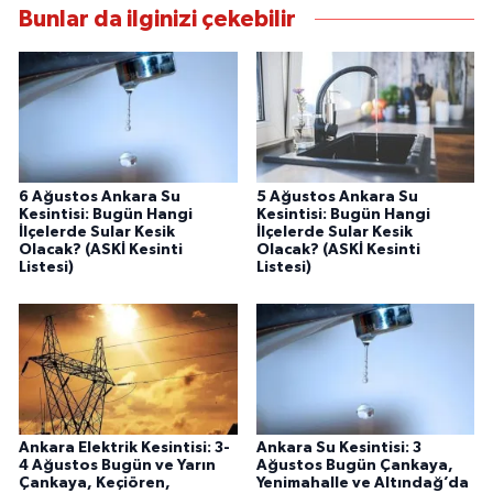
Bunlar da ilginizi çekebilir
6 Ağustos Ankara Su
5 Ağustos Ankara Su
Kesintisi: Bugün Hangi
Kesintisi: Bugün Hangi
İlçelerde Sular Kesik
İlçelerde Sular Kesik
Olacak? (ASKİ Kesinti
Olacak? (ASKİ Kesinti
Listesi)
Listesi)
Ankara Elektrik Kesintisi: 3-
Ankara Su Kesintisi: 3
4 Ağustos Bugün ve Yarın
Ağustos Bugün Çankaya,
Çankaya, Keçiören,
Yenimahalle ve Altındağ’da