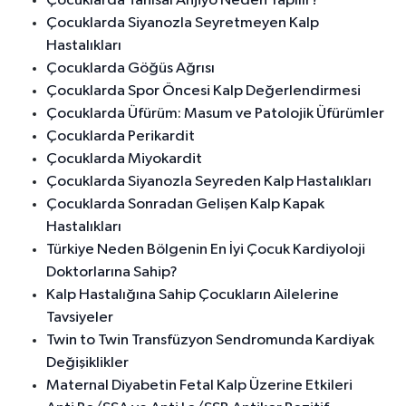
Çocuklarda Tanısal Anjiyo Neden Yapılır?
Çocuklarda Siyanozla Seyretmeyen Kalp
Hastalıkları
Çocuklarda Göğüs Ağrısı
Çocuklarda Spor Öncesi Kalp Değerlendirmesi
Çocuklarda Üfürüm: Masum ve Patolojik Üfürümler
Çocuklarda Perikardit
Çocuklarda Miyokardit
Çocuklarda Siyanozla Seyreden Kalp Hastalıkları
Çocuklarda Sonradan Gelişen Kalp Kapak
Hastalıkları
Türkiye Neden Bölgenin En İyi Çocuk Kardiyoloji
Doktorlarına Sahip?
Kalp Hastalığına Sahip Çocukların Ailelerine
Tavsiyeler
Twin to Twin Transfüzyon Sendromunda Kardiyak
Değişiklikler
Maternal Diyabetin Fetal Kalp Üzerine Etkileri