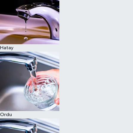
Hatay
Ordu