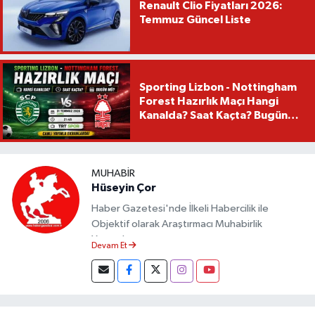
Renault Clio Fiyatları 2026:
Temmuz Güncel Liste
Sporting Lizbon - Nottingham
Forest Hazırlık Maçı Hangi
Kanalda? Saat Kaçta? Bugün
Mü?
MUHABIR
Hüseyin Çor
Haber Gazetesi'nde İlkeli Habercilik ile
Objektif olarak Araştırmacı Muhabirlik
Yapmaktayım.
Devam Et