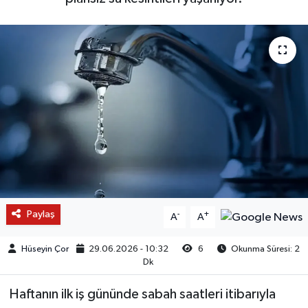
Paylaş
-
+
A
A
Hüseyin Çor
29.06.2026 - 10:32
6
Okunma Süresi: 2
Dk
Haftanın ilk iş gününde sabah saatleri itibarıyla