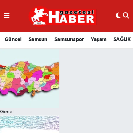
GÜNCEL
SAMSUN
Güncel
Samsun
Samsunspor
Yaşam
SAĞLIK
SAMSUNSPOR
EKONOMİ
YAŞAM
Genel