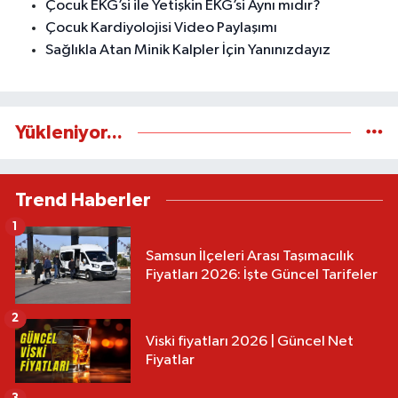
Çocuk EKG’si ile Yetişkin EKG’si Aynı mıdır?
Çocuk Kardiyolojisi Video Paylaşımı
Sağlıkla Atan Minik Kalpler İçin Yanınızdayız
Yükleniyor...
Trend Haberler
1
Samsun İlçeleri Arası Taşımacılık
Fiyatları 2026: İşte Güncel Tarifeler
2
Viski fiyatları 2026 | Güncel Net
Fiyatlar
3