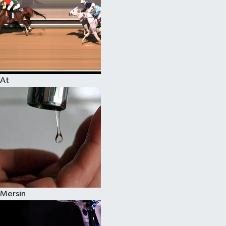
At
Mersin