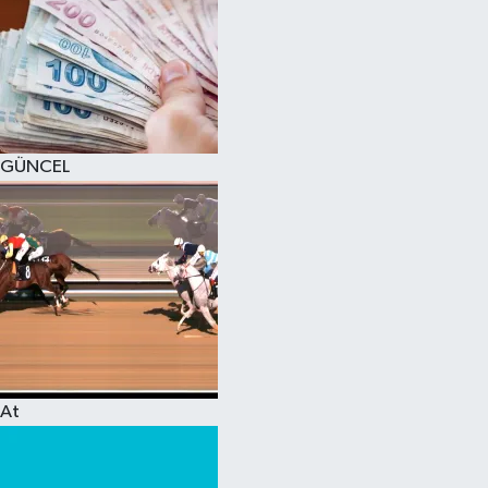
GÜNCEL
At