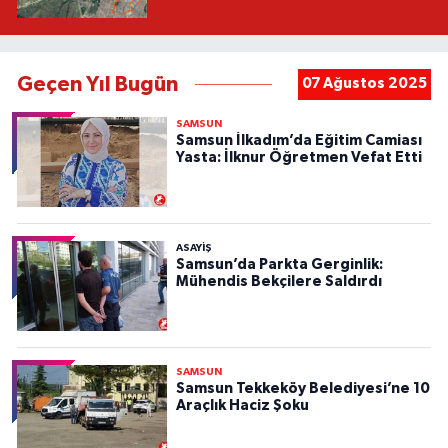
Geçen Yıl Bugün
07 Ağustos 2025
SAMSUN
Samsun İlkadım’da Eğitim Camiası
Yasta: İlknur Öğretmen Vefat Etti
ASAYIŞ
Samsun’da Parkta Gerginlik:
Mühendis Bekçilere Saldırdı
SAMSUN
Samsun Tekkeköy Belediyesi’ne 10
Araçlık Haciz Şoku