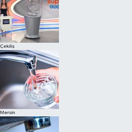
Çekiliş
Mersin