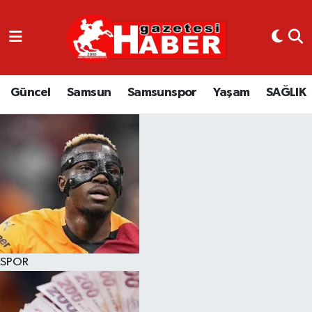
GÜNCEL
SAMSUN
Güncel
Samsun
Samsunspor
Yaşam
SAĞLIK
SAMSUNSPOR
EKONOMİ
YAŞAM
SPOR