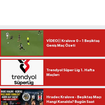
VİDEO|| Kralove 0 – 1 Beşiktaş
Geniş Maç Özeti
Trendyol Süper Lig 1. Hafta
Maçları
Hradec Kralove - Beşiktaş Maçı
Hangi Kanalda? Bugün Saat