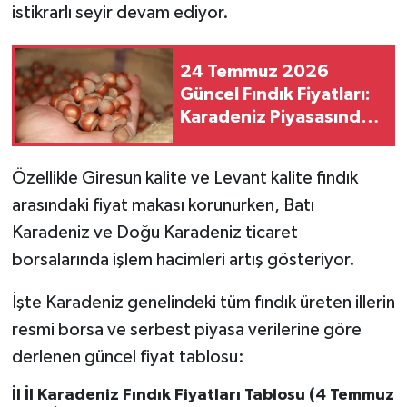
istikrarlı seyir devam ediyor.
24 Temmuz 2026
Güncel Fındık Fiyatları:
Karadeniz Piyasasında
Yeni Sezon Beklentisi
ve İl İl Fiyat Listesi
Özellikle Giresun kalite ve Levant kalite fındık
arasındaki fiyat makası korunurken, Batı
Karadeniz ve Doğu Karadeniz ticaret
borsalarında işlem hacimleri artış gösteriyor.
İşte Karadeniz genelindeki tüm fındık üreten illerin
resmi borsa ve serbest piyasa verilerine göre
derlenen güncel fiyat tablosu:
İl İl Karadeniz Fındık Fiyatları Tablosu (4 Temmuz