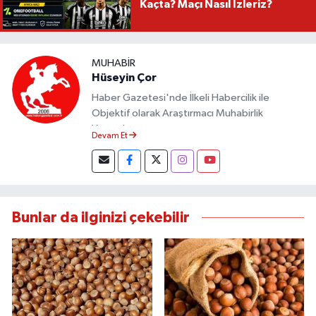
Kaçta? Maçı Nasıl İzleriz?
MUHABIR
Hüseyin Çor
Haber Gazetesi'nde İlkeli Habercilik ile
Objektif olarak Araştırmacı Muhabirlik
Yapmaktayım.
Devam Et
Bunlar da ilginizi çekebilir