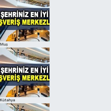
Muş
Kütahya