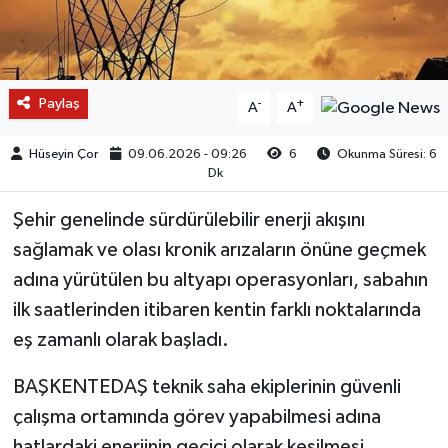
Paylaş
-
+
A
A
Hüseyin Çor
09.06.2026 - 09:26
6
Okunma Süresi: 6
Dk
Şehir genelinde sürdürülebilir enerji akışını
sağlamak ve olası kronik arızaların önüne geçmek
adına yürütülen bu altyapı operasyonları, sabahın
ilk saatlerinden itibaren kentin farklı noktalarında
eş zamanlı olarak başladı.
BAŞKENTEDAŞ teknik saha ekiplerinin güvenli
çalışma ortamında görev yapabilmesi adına
hatlardaki enerjinin geçici olarak kesilmesi,