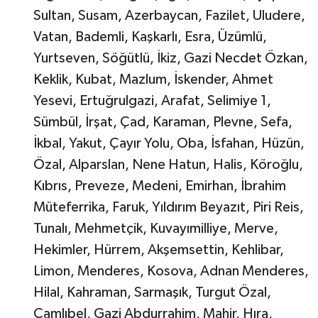
Sultan, Susam, Azerbaycan, Fazilet, Uludere,
Vatan, Bademli, Kaşkarlı, Esra, Üzümlü,
Yurtseven, Söğütlü, İkiz, Gazi Necdet Özkan,
Keklik, Kubat, Mazlum, İskender, Ahmet
Yesevi, Ertuğrulgazi, Arafat, Selimiye 1,
Sümbül, İrşat, Çad, Karaman, Plevne, Sefa,
İkbal, Yakut, Çayır Yolu, Oba, İsfahan, Hüzün,
Özal, Alparslan, Nene Hatun, Halis, Köroğlu,
Kıbrıs, Preveze, Medeni, Emirhan, İbrahim
Müteferrika, Faruk, Yıldırım Beyazıt, Piri Reis,
Tunalı, Mehmetçik, Kuvayımilliye, Merve,
Hekimler, Hürrem, Akşemsettin, Kehlibar,
Limon, Menderes, Kosova, Adnan Menderes,
Hilal, Kahraman, Sarmaşık, Turgut Özal,
Çamlıbel, Gazi Abdurrahim, Mahir, Hıra,