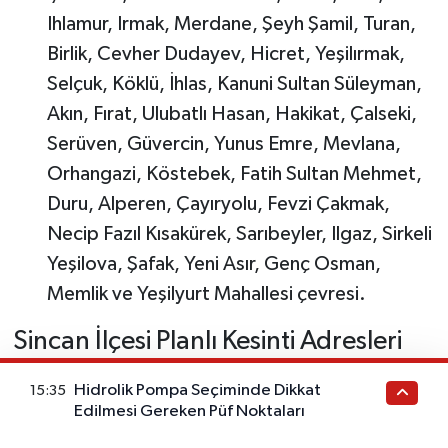
Ihlamur, Irmak, Merdane, Şeyh Şamil, Turan,
Birlik, Cevher Dudayev, Hicret, Yeşilırmak,
Selçuk, Köklü, İhlas, Kanuni Sultan Süleyman,
Akın, Fırat, Ulubatlı Hasan, Hakikat, Çalseki,
Serüven, Güvercin, Yunus Emre, Mevlana,
Orhangazi, Köstebek, Fatih Sultan Mehmet,
Duru, Alperen, Çayıryolu, Fevzi Çakmak,
Necip Fazıl Kısakürek, Sarıbeyler, Ilgaz, Sirkeli
Yeşilova, Şafak, Yeni Asır, Genç Osman,
Memlik ve Yeşilyurt Mahallesi çevresi.
Sincan İlçesi Planlı Kesinti Adresleri
Sincan ilçesinde hem sanayi hem yerleşim
Hidrolik Pompa Seçiminde Dikkat
15:35
alanlarındaki trafo ve şebeke revizyonları
Edilmesi Gereken Püf Noktaları
nedeniyle kesinti yapılacak yerler: