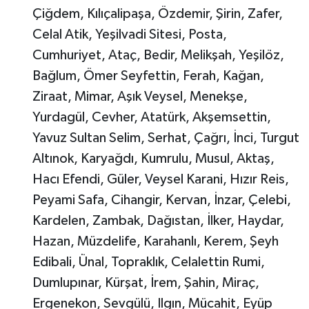
Çiğdem, Kılıçalipaşa, Özdemir, Şirin, Zafer,
Celal Atik, Yeşilvadi Sitesi, Posta,
Cumhuriyet, Ataç, Bedir, Melikşah, Yeşilöz,
Bağlum, Ömer Seyfettin, Ferah, Kağan,
Ziraat, Mimar, Aşık Veysel, Menekşe,
Yurdagül, Cevher, Atatürk, Akşemsettin,
Yavuz Sultan Selim, Serhat, Çağrı, İnci, Turgut
Altınok, Karyağdı, Kumrulu, Musul, Aktaş,
Hacı Efendi, Güler, Veysel Karani, Hızır Reis,
Peyami Safa, Cihangir, Kervan, İnzar, Çelebi,
Kardelen, Zambak, Dağıstan, İlker, Haydar,
Hazan, Müzdelife, Karahanlı, Kerem, Şeyh
Edibali, Ünal, Topraklık, Celalettin Rumi,
Dumlupınar, Kürşat, İrem, Şahin, Miraç,
Ergenekon, Sevgülü, Ilgın, Mücahit, Eyüp