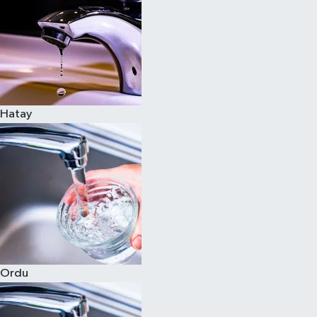
Hatay
Ordu