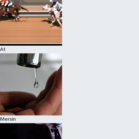
At
Mersin