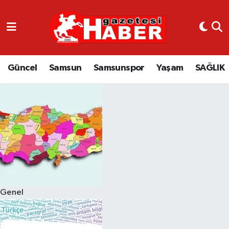
GÜNCEL
SAMSUN
Güncel
Samsun
Samsunspor
Yaşam
SAĞLIK
SAMSUNSPOR
EKONOMİ
YAŞAM
Genel