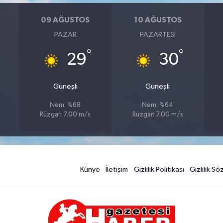
09 AĞUSTOS
10 AĞUSTOS
PAZAR
PAZARTESI
°
°
29
30
Güneşli
Güneşli
Nem: %68
Nem: %64
Rüzgar: 7.00 m/s
Rüzgar: 7.00 m/s
Künye
İletişim
Gizlilik Politikası
Gizlilik S