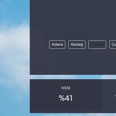
Adana
Aladağ
Ceyhan
Çu
NEM
%41