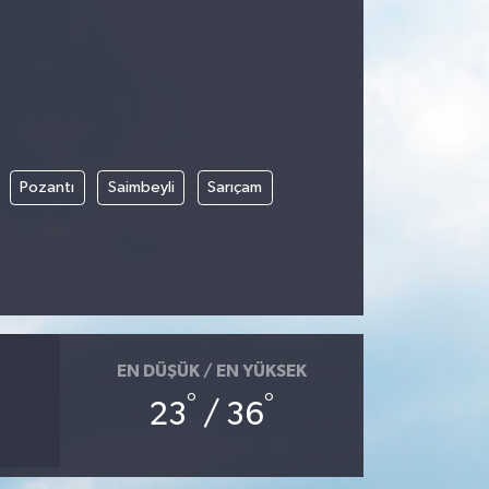
Pozantı
Saimbeyli
Sarıçam
EN DÜŞÜK / EN YÜKSEK
°
°
23
/ 36