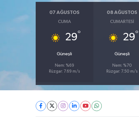
07 AĞUSTOS
08 AĞUSTOS
CUMA
CUMARTESI
°
°
29
29
Güneşli
Güneşli
Nem: %69
Nem: %70
Rüzgar: 7.69 m/s
Rüzgar: 7.50 m/s