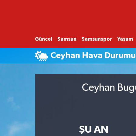
GÜNCEL
SAMSUN
Güncel
Samsun
Samsunspor
Yaşam
SAMSUNSPOR
Ceyhan Hava Durumu
EKONOMİ
YAŞAM
Ceyhan Bugü
ŞU AN