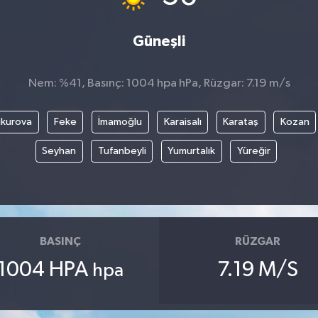
Güneşli
Nem: %41, Basınç: 1004 hpa hPa, Rüzgar: 7.19 m/s
kurova
Feke
İmamoğlu
Karaisalı
Karataş
Kozan
Seyhan
Tufanbeyli
Yumurtalık
Yüreğir
BASINÇ
RÜZGAR
1004 HPA
7.19 M/S
hpa