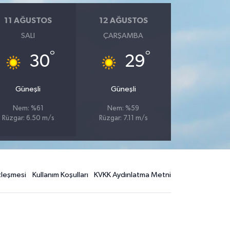
11 AĞUSTOS
12 AĞUSTOS
SALI
ÇARŞAMBA
°
°
30
29
Güneşli
Güneşli
Nem: %61
Nem: %59
Rüzgar: 6.50 m/s
Rüzgar: 7.11 m/s
özleşmesi
Kullanım Koşulları
KVKK Aydınlatma Metni