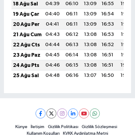
18 Ağu Sal
04:39
06:10
13:09
16:55
19:59
19 Ağu Çar
04:40
06:11
13:09
16:54
19:57
20 Ağu Per
04:41
06:11
13:09
16:53
19:56
21 Ağu Cum
04:43
06:12
13:08
16:53
19:55
22 Ağu Cts
04:44
06:13
13:08
16:52
19:53
23 Ağu Paz
04:45
06:14
13:08
16:51
19:52
24 Ağu Pts
04:46
06:15
13:08
16:51
19:50
25 Ağu Sal
04:48
06:16
13:07
16:50
19:49
Künye
İletişim
Gizlilik Politikası
Gizlilik Sözleşmesi
Kullanım Koşulları
KVKK Aydınlatma Metni