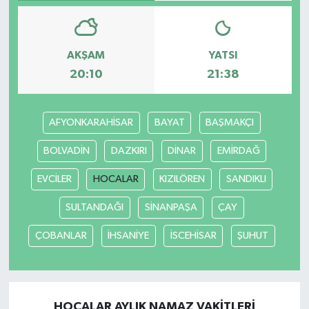
AKŞAM
YATSI
20:10
21:38
AFYONKARAHİSAR
BAYAT
BAŞMAKÇI
BOLVADİN
DAZKIRI
DİNAR
EMİRDAĞ
EVCİLER
HOCALAR
KIZILÖREN
SANDIKLI
SULTANDAĞI
SİNANPAŞA
ÇAY
ÇOBANLAR
İHSANİYE
İSCEHİSAR
ŞUHUT
HOCALAR AYLIK NAMAZ VAKITLERI