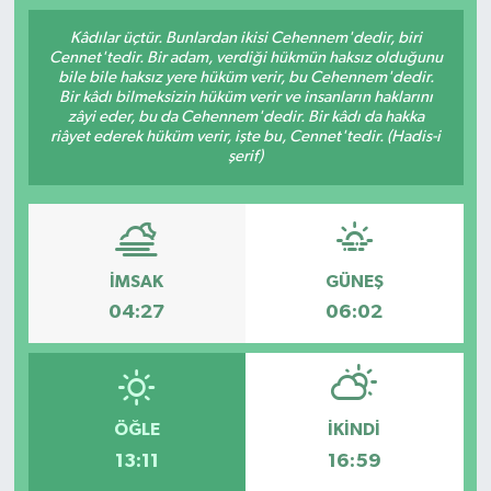
Kâdılar üçtür. Bunlardan ikisi Cehennem'dedir, biri
Cennet'tedir. Bir adam, verdiği hükmün haksız olduğunu
bile bile haksız yere hüküm verir, bu Cehennem'dedir.
Bir kâdı bilmeksizin hüküm verir ve insanların haklarını
zâyi eder, bu da Cehennem'dedir. Bir kâdı da hakka
riâyet ederek hüküm verir, işte bu, Cennet'tedir. (Hadis-i
şerif)
İMSAK
GÜNEŞ
04:27
06:02
ÖĞLE
İKINDI
13:11
16:59