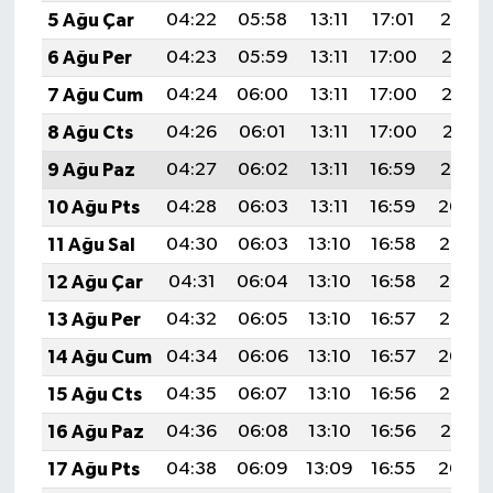
5 Ağu Çar
04:22
05:58
13:11
17:01
20:14
6 Ağu Per
04:23
05:59
13:11
17:00
20:13
7 Ağu Cum
04:24
06:00
13:11
17:00
20:12
8 Ağu Cts
04:26
06:01
13:11
17:00
20:11
9 Ağu Paz
04:27
06:02
13:11
16:59
20:10
10 Ağu Pts
04:28
06:03
13:11
16:59
20:09
11 Ağu Sal
04:30
06:03
13:10
16:58
20:08
12 Ağu Çar
04:31
06:04
13:10
16:58
20:06
13 Ağu Per
04:32
06:05
13:10
16:57
20:05
14 Ağu Cum
04:34
06:06
13:10
16:57
20:04
15 Ağu Cts
04:35
06:07
13:10
16:56
20:03
16 Ağu Paz
04:36
06:08
13:10
16:56
20:01
17 Ağu Pts
04:38
06:09
13:09
16:55
20:00