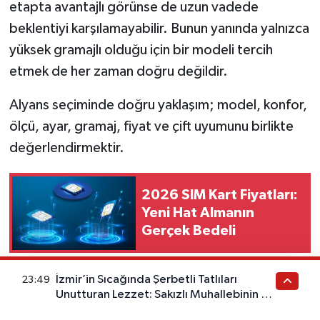
etapta avantajlı görünse de uzun vadede
beklentiyi karşılamayabilir. Bunun yanında yalnızca
yüksek gramajlı olduğu için bir modeli tercih
etmek de her zaman doğru değildir.
Alyans seçiminde doğru yaklaşım; model, konfor,
ölçü, ayar, gramaj, fiyat ve çift uyumunu birlikte
değerlendirmektir.
2026 SIM Kart Fiyatları:
Yeni Hat Almanın
Gerçek Bedeli
Altın Alyans, Evliliğin En Kalıcı
İzmir’in Sıcağında Şerbetli Tatlıları
23:49
Unutturan Lezzet: Sakızlı Muhallebinin Bu
Sembollerinden Biridir
Tarifini Deneyen Vazgeçemiyor