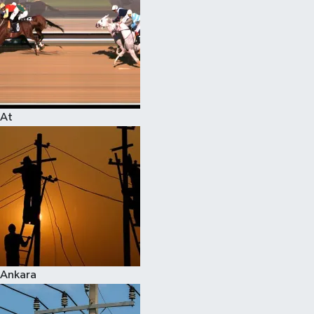
At
Ankara