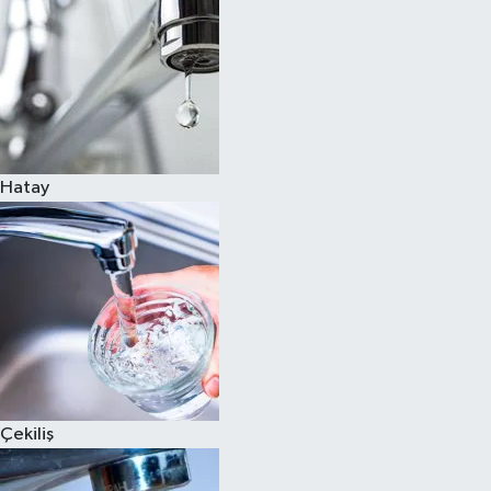
Hatay
Çekiliş