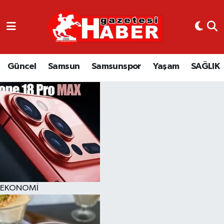
GÜNCEL
SAMSUN
Güncel
Samsun
Samsunspor
Yaşam
SAĞLIK
SAMSUNSPOR
EKONOMİ
YAŞAM
EKONOMİ