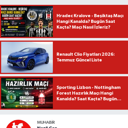
Hradec Kralove - Beşiktaş Maçı
Hangi Kanalda? Bugün Saat
Kaçta? Maçı Nasıl İzleriz?
Renault Clio Fiyatları 2026:
Temmuz Güncel Liste
Sporting Lizbon - Nottingham
Forest Hazırlık Maçı Hangi
Kanalda? Saat Kaçta? Bugün
Mü?
MUHABIR