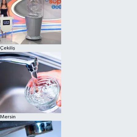
Çekiliş
Mersin