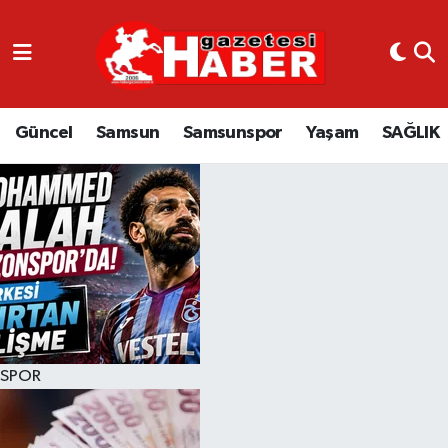
GÜNCEL
SAMSUN
Güncel
Samsun
Samsunspor
Yaşam
SAĞLIK
SAMSUNSPOR
EKONOMİ
YAŞAM
SPOR