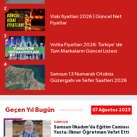
2
Viski fiyatları 2026 | Güncel Net
Fiyatlar
3
Votka Fiyatları 2026: Türkiye'de
Tüm Markaların Güncel Listesi
4
Samsun 13 Numaralı Otobüs
Güzergahı ve Sefer Saatleri 2026
Geçen Yıl Bugün
07 Ağustos 2025
SAMSUN
Samsun İlkadım’da Eğitim Camiası
Yasta: İlknur Öğretmen Vefat Etti