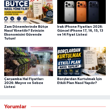
Zam Dönemlerinde Bütçe
Irak iPhone Fiyatları 2026:
Nasıl Yönetilir? Evinizin
Güncel iPhone 17, 16, 15, 13
Ekonomisini Güvende
ve 14 Fiyat Listesi
Tutun!
Çarşamba Hal Fiyatları
Borçlardan Kurtulmak İçin
2026: Meyve ve Sebze
Etkili Plan Nasıl Yapılır?
Listesi
Yorumlar