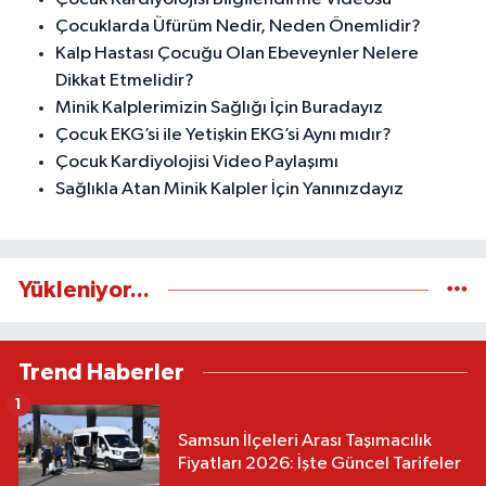
Çocuklarda Üfürüm Nedir, Neden Önemlidir?
Kalp Hastası Çocuğu Olan Ebeveynler Nelere
Dikkat Etmelidir?
Minik Kalplerimizin Sağlığı İçin Buradayız
Çocuk EKG’si ile Yetişkin EKG’si Aynı mıdır?
Çocuk Kardiyolojisi Video Paylaşımı
Sağlıkla Atan Minik Kalpler İçin Yanınızdayız
Yükleniyor...
Trend Haberler
1
Samsun İlçeleri Arası Taşımacılık
Fiyatları 2026: İşte Güncel Tarifeler