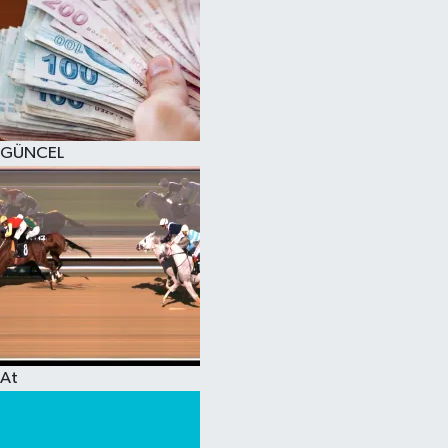
GÜNCEL
At