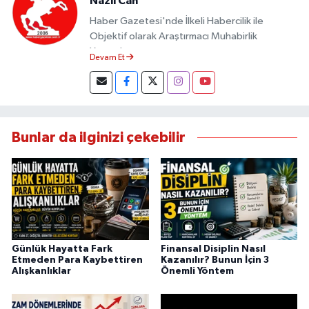
Nazli Can
Haber Gazetesi'nde İlkeli Habercilik ile
Objektif olarak Araştırmacı Muhabirlik
Yapmaktayım.
Devam Et
Bunlar da ilginizi çekebilir
Günlük Hayatta Fark
Finansal Disiplin Nasıl
Etmeden Para Kaybettiren
Kazanılır? Bunun İçin 3
Alışkanlıklar
Önemli Yöntem