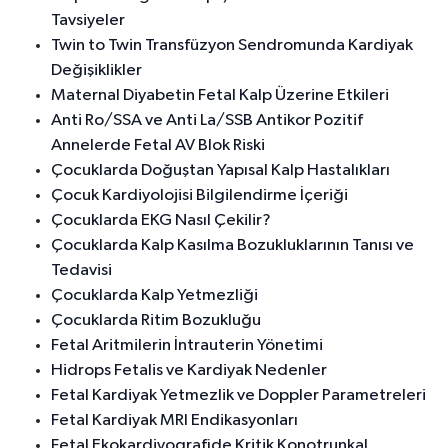
Tavsiyeler
Twin to Twin Transfüzyon Sendromunda Kardiyak
Değişiklikler
Maternal Diyabetin Fetal Kalp Üzerine Etkileri
Anti Ro/SSA ve Anti La/SSB Antikor Pozitif
Annelerde Fetal AV Blok Riski
Çocuklarda Doğuştan Yapısal Kalp Hastalıkları
Çocuk Kardiyolojisi Bilgilendirme İçeriği
Çocuklarda EKG Nasıl Çekilir?
Çocuklarda Kalp Kasılma Bozukluklarının Tanısı ve
Tedavisi
Çocuklarda Kalp Yetmezliği
Çocuklarda Ritim Bozukluğu
Fetal Aritmilerin İntrauterin Yönetimi
Hidrops Fetalis ve Kardiyak Nedenler
Fetal Kardiyak Yetmezlik ve Doppler Parametreleri
Fetal Kardiyak MRI Endikasyonları
Fetal Ekokardiyografide Kritik Konotrunkal