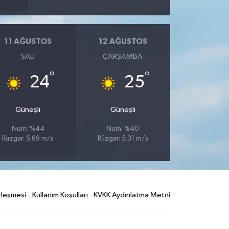
11 AĞUSTOS
12 AĞUSTOS
SALI
ÇARŞAMBA
°
°
24
25
Güneşli
Güneşli
Nem: %44
Nem: %40
Rüzgar: 5.69 m/s
Rüzgar: 5.31 m/s
özleşmesi
Kullanım Koşulları
KVKK Aydınlatma Metni