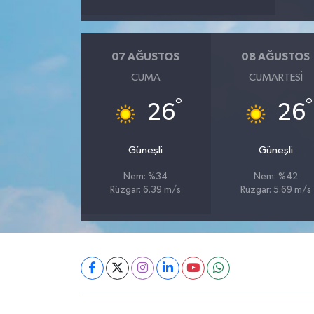
07 AĞUSTOS
08 AĞUSTOS
CUMA
CUMARTESI
°
°
26
26
Güneşli
Güneşli
Nem: %34
Nem: %42
Rüzgar: 6.39 m/s
Rüzgar: 5.69 m/s