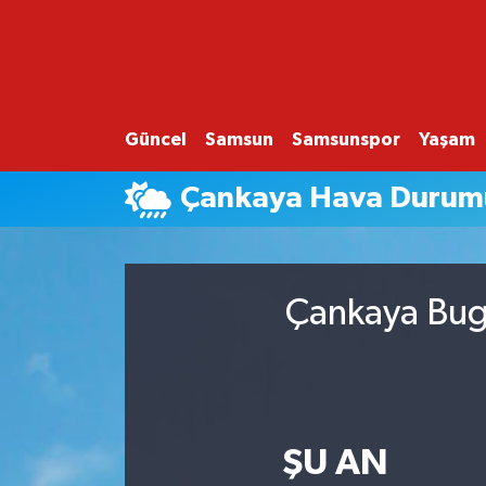
GÜNCEL
SAMSUN
Güncel
Samsun
Samsunspor
Yaşam
SAMSUNSPOR
Çankaya Hava Durum
EKONOMİ
YAŞAM
Çankaya Bugü
ŞU AN