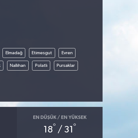
Elmadağ
Etimesgut
Evren
k
Nallıhan
Polatlı
Pursaklar
EN DÜŞÜK / EN YÜKSEK
°
°
18
/ 31