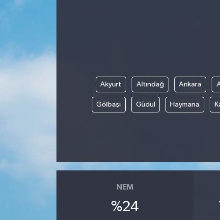
Akyurt
Altındağ
Ankara
Gölbaşı
Güdül
Haymana
K
NEM
%24