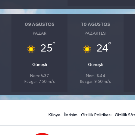
09 AĞUSTOS
10 AĞUSTOS
PAZAR
PAZARTESI
°
°
25
24
Güneşli
Güneşli
Nem: %37
Nem: %44
Rüzgar: 7.50 m/s
Rüzgar: 9.50 m/s
Künye
İletişim
Gizlilik Politikası
Gizlilik S