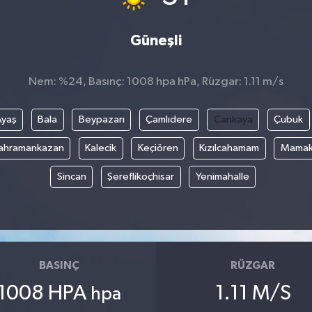
Güneşli
Nem: %24, Basınç: 1008 hpa hPa, Rüzgar: 1.11 m/s
Ayaş
Bala
Beypazarı
Çamlıdere
Çankaya
Çubuk
ahramankazan
Kalecik
Keçiören
Kızılcahamam
Mama
Sincan
Şereflikoçhisar
Yenimahalle
BASINÇ
RÜZGAR
1008 HPA
1.11 M/S
hpa