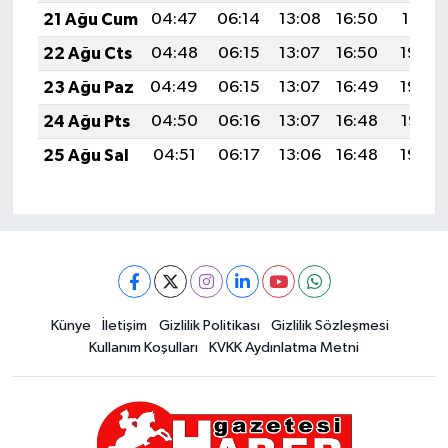
21 Ağu Cum
04:47
06:14
13:08
16:50
19:51
22 Ağu Cts
04:48
06:15
13:07
16:50
19:50
23 Ağu Paz
04:49
06:15
13:07
16:49
19:49
24 Ağu Pts
04:50
06:16
13:07
16:48
19:47
25 Ağu Sal
04:51
06:17
13:06
16:48
19:46
Künye
İletişim
Gizlilik Politikası
Gizlilik Sözleşmesi
Kullanım Koşulları
KVKK Aydınlatma Metni