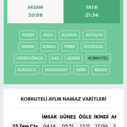
AKŞAM
YATSI
20:08
21:34
AKSEKİ
AKSU
ALANYA
ANTALYA
DEMRE
ELMALI
FİNİKE
GAZİPAŞA
GÜNDOĞMUŞ
KAŞ
KEMER
KORKUTELİ
KUMLUCA
MANAVGAT
SERİK
İBRADI
KORKUTELİ AYLIK NAMAZ VAKITLERI
İMSAK
GÜNEŞ
ÖĞLE
İKINDI
AKŞA
25 Tem Cts
04:14
05:51
13:11
17:00
20:20