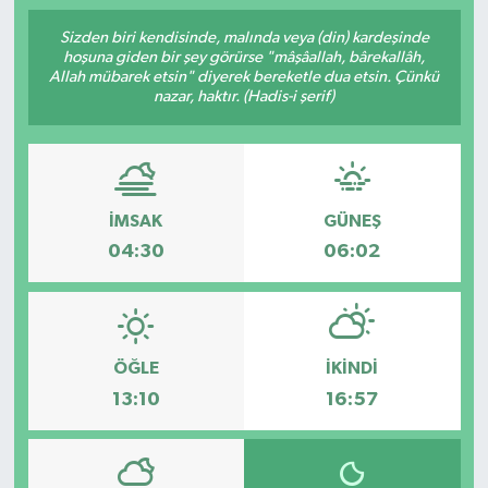
Sizden biri kendisinde, malında veya (din) kardeşinde
hoşuna giden bir şey görürse "mâşâallah, bârekallâh,
Allah mübarek etsin" diyerek bereketle dua etsin. Çünkü
nazar, haktır. (Hadis-i şerif)
İMSAK
GÜNEŞ
04:30
06:02
ÖĞLE
İKINDI
13:10
16:57