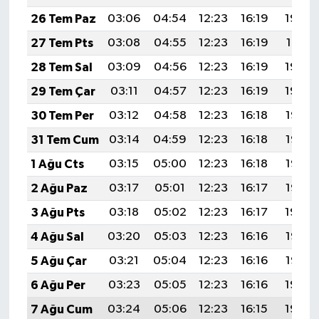
26 Tem Paz
03:06
04:54
12:23
16:19
19:42
27 Tem Pts
03:08
04:55
12:23
16:19
19:41
28 Tem Sal
03:09
04:56
12:23
16:19
19:40
29 Tem Çar
03:11
04:57
12:23
16:19
19:39
30 Tem Per
03:12
04:58
12:23
16:18
19:38
31 Tem Cum
03:14
04:59
12:23
16:18
19:37
1 Ağu Cts
03:15
05:00
12:23
16:18
19:36
2 Ağu Paz
03:17
05:01
12:23
16:17
19:35
3 Ağu Pts
03:18
05:02
12:23
16:17
19:34
4 Ağu Sal
03:20
05:03
12:23
16:16
19:33
5 Ağu Çar
03:21
05:04
12:23
16:16
19:32
6 Ağu Per
03:23
05:05
12:23
16:16
19:30
7 Ağu Cum
03:24
05:06
12:23
16:15
19:29