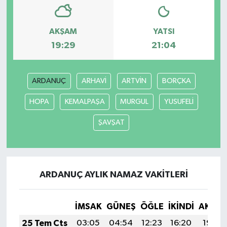
AKŞAM
YATSI
19:29
21:04
ARDANUÇ
ARHAVİ
ARTVİN
BORÇKA
HOPA
KEMALPAŞA
MURGUL
YUSUFELİ
ŞAVŞAT
ARDANUÇ AYLIK NAMAZ VAKITLERI
İMSAK
GÜNEŞ
ÖĞLE
İKINDI
AKŞA
25 Tem Cts
03:05
04:54
12:23
16:20
19:43