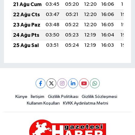
21 Ağu Cum
03:45
05:20
12:20
16:06
19:10
22 Ağu Cts
03:47
05:21
12:20
16:06
19:09
23 Ağu Paz
03:48
05:22
12:20
16:05
19:07
24 Ağu Pts
03:50
05:23
12:19
16:04
19:06
25 Ağu Sal
03:51
05:24
12:19
16:03
19:04
Künye
İletişim
Gizlilik Politikası
Gizlilik Sözleşmesi
Kullanım Koşulları
KVKK Aydınlatma Metni