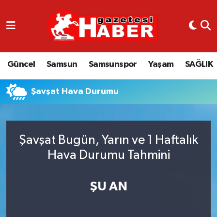
GÜNCEL
SAMSUN
Güncel
Samsun
Samsunspor
Yaşam
SAĞLIK
SAMSUNSPOR
Şavşat Hava Durumu
EKONOMİ
YAŞAM
Şavşat Bugün, Yarın ve 1 Haftalık
Hava Durumu Tahmini
ŞU AN