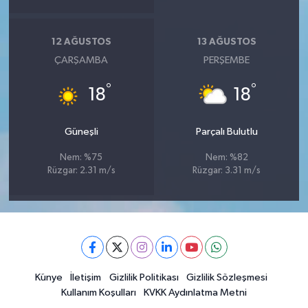
12 AĞUSTOS
13 AĞUSTOS
ÇARŞAMBA
PERŞEMBE
°
°
18
18
Güneşli
Parçalı Bulutlu
Nem: %75
Nem: %82
Rüzgar: 2.31 m/s
Rüzgar: 3.31 m/s
Künye
İletişim
Gizlilik Politikası
Gizlilik Sözleşmesi
Kullanım Koşulları
KVKK Aydınlatma Metni