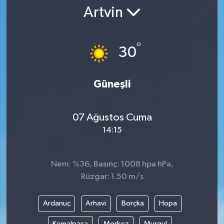
Artvin
°
30
Güneşli
07 Ağustos Cuma
14:15
Nem: %36, Basınç: 1008 hpa hPa,
Rüzgar: 1.50 m/s
Ardanuç
Arhavi
Borçka
Hopa
Kemalpaşa
Merkez
Murgul