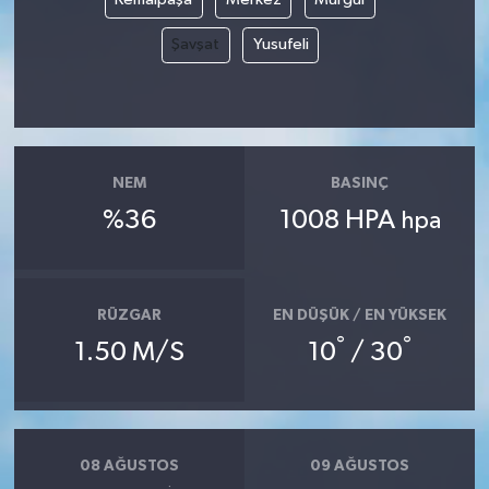
Şavşat
Yusufeli
NEM
BASINÇ
%36
1008 HPA
hpa
RÜZGAR
EN DÜŞÜK / EN YÜKSEK
°
°
1.50 M/S
10
/ 30
08 AĞUSTOS
09 AĞUSTOS