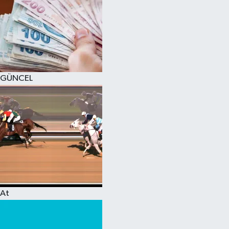
GÜNCEL
At