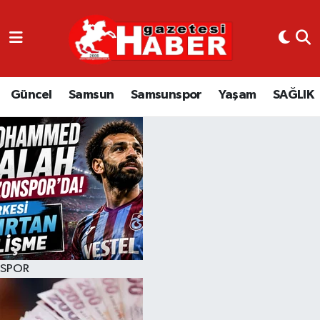
GÜNCEL
SAMSUN
Güncel
Samsun
Samsunspor
Yaşam
SAĞLIK
SAMSUNSPOR
EKONOMİ
YAŞAM
SPOR