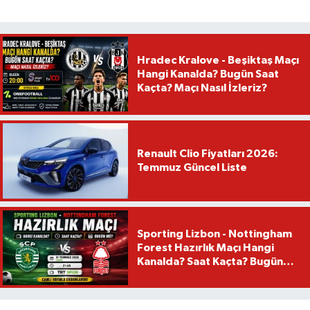
Hradec Kralove - Beşiktaş Maçı
Hangi Kanalda? Bugün Saat
Kaçta? Maçı Nasıl İzleriz?
Renault Clio Fiyatları 2026:
Temmuz Güncel Liste
Sporting Lizbon - Nottingham
Forest Hazırlık Maçı Hangi
Kanalda? Saat Kaçta? Bugün
Mü?