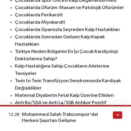
Çocuklarda Spor Öncesi Kalp Değerlendirmesi
Çocuklarda Üfürüm: Masum ve Patolojik Üfürümler
Çocuklarda Perikardit
Çocuklarda Miyokardit
Çocuklarda Siyanozla Seyreden Kalp Hastalıkları
Çocuklarda Sonradan Gelişen Kalp Kapak
Hastalıkları
Türkiye Neden Bölgenin En İyi Çocuk Kardiyoloji
Doktorlarına Sahip?
Kalp Hastalığına Sahip Çocukların Ailelerine
Tavsiyeler
Twin to Twin Transfüzyon Sendromunda Kardiyak
Değişiklikler
Maternal Diyabetin Fetal Kalp Üzerine Etkileri
Anti Ro/SSA ve Anti La/SSB Antikor Pozitif
Annelerde Fetal AV Blok Riski
Mohammed Salah Trabzonspor’da!
12:28
Çocuklarda Doğuştan Yapısal Kalp Hastalıkları
Herkesi Şaşırtan Gelişme
Çocuk Kardiyolojisi Bilgilendirme İçeriği