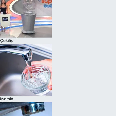
Çekiliş
Mersin