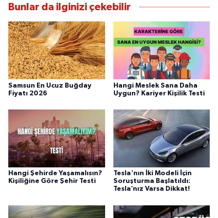
Bunlar da ilginizi çekebilir
Samsun En Ucuz Buğday
Hangi Meslek Sana Daha
Fiyatı 2026
Uygun? Kariyer Kişilik Testi
Hangi Şehirde Yaşamalısın?
Tesla'nın İki Modeli İçin
Kişiliğine Göre Şehir Testi
Soruşturma Başlatıldı:
Tesla’nız Varsa Dikkat!