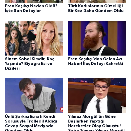
Eren Kaşıkçı Neden Öldü?
Türk Kadınlarının Güzelliği
İşte Son Detaylar
Bir Kez Daha Gündem Oldu
Sinem Kobal Kimdir, Kaç
Eren Kaşıkçı'dan Gelen Acı
Yaşında? Biyografisi ve
Haber! İlaç Detayı Kahretti
Dizileri
Ünlü Şarkıcı Esnafı Kendi
Yılmaz Morgül’ün Güne
Sorusuyla Trolledi! Aldığı
Başlarken Yaptığı
Cevap Sosyal Medyada
Hareketler Olay Olmuştu!
Gündem Oldu
Saba Tümer- Yılmaz Morgül