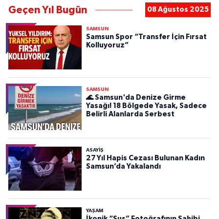
Geçen Yıl Bugün
08 Ağustos 2025
SAMSUN
Samsun Spor “Transfer İçin Fırsat
Kolluyoruz”
SAMSUN
🌊 Samsun'da Denize Girme
Yasağı! 18 Bölgede Yasak, Sadece
Belirli Alanlarda Serbest
ASAYIŞ
27 Yıl Hapis Cezası Bulunan Kadın
Samsun’da Yakalandı
YAŞAM
İkonik “Sus” Fotoğrafının Sahibi