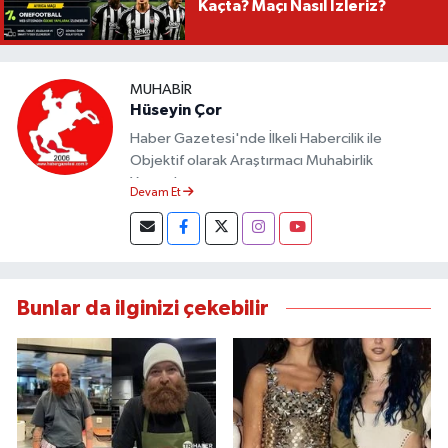
Kaçta? Maçı Nasıl İzleriz?
MUHABIR
Hüseyin Çor
Haber Gazetesi'nde İlkeli Habercilik ile
Objektif olarak Araştırmacı Muhabirlik
Yapmaktayım.
Devam Et
Bunlar da ilginizi çekebilir