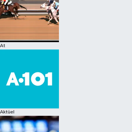
At
Aktüel