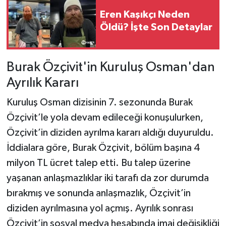
Eren Kaşıkçı Neden
Öldü? İşte Son Detaylar
Burak Özçivit'in Kuruluş Osman'dan
Ayrılık Kararı
Kuruluş Osman dizisinin 7. sezonunda Burak
Özçivit’le yola devam edileceği konuşulurken,
Özçivit’in diziden ayrılma kararı aldığı duyuruldu.
İddialara göre, Burak Özçivit, bölüm başına 4
milyon TL ücret talep etti. Bu talep üzerine
yaşanan anlaşmazlıklar iki tarafı da zor durumda
bırakmış ve sonunda anlaşmazlık, Özçivit’in
diziden ayrılmasına yol açmış. Ayrılık sonrası
Özçivit’in sosyal medya hesabında imaj değişikliği