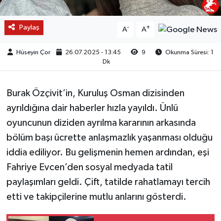
Paylaş
-
+
A
A
Hüseyin Çor
26.07.2025 - 13:45
9
Okunma Süresi: 1
Dk
Burak Özçivit’in, Kuruluş Osman dizisinden
ayrıldığına dair haberler hızla yayıldı. Ünlü
oyuncunun diziden ayrılma kararının arkasında
bölüm başı ücrette anlaşmazlık yaşanması olduğu
iddia ediliyor. Bu gelişmenin hemen ardından, eşi
Fahriye Evcen’den sosyal medyada tatil
paylaşımları geldi. Çift, tatilde rahatlamayı tercih
etti ve takipçilerine mutlu anlarını gösterdi.