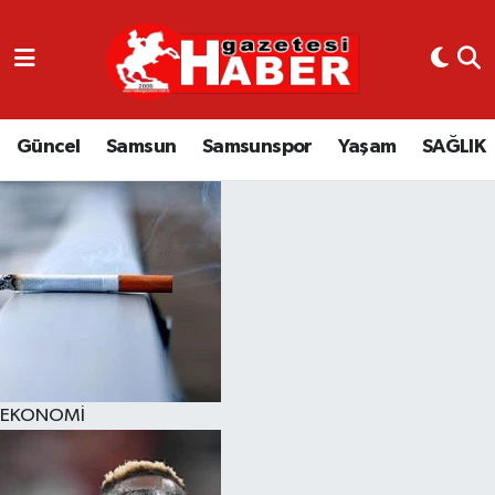
GÜNCEL
SAMSUN
Güncel
Samsun
Samsunspor
Yaşam
SAĞLIK
SAMSUNSPOR
EKONOMİ
YAŞAM
EKONOMİ