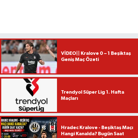
VİDEO|| Kralove 0 – 1 Beşiktaş
Geniş Maç Özeti
Trendyol Süper Lig 1. Hafta
Maçları
Hradec Kralove - Beşiktaş Maçı
Hangi Kanalda? Bugün Saat