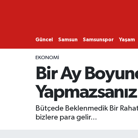
GÜNCEL
SAMSUN
Güncel
Samsun
Samsunspor
Yaşam
SAMSUNSPOR
EKONOMİ
Bir Ay Boyun
EKONOMİ
Yapmazsanız
YAŞAM
Bütçede Beklenmedik Bir Rahatla
bizlere para gelir...