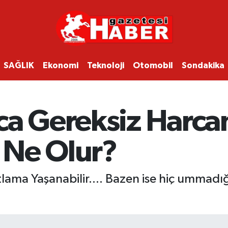
SAĞLIK
Ekonomi
Teknoloji
Otomobil
Sondakika
ca Gereksiz Harc
 Ne Olur?
ma Yaşanabilir.... Bazen ise hiç ummadığı