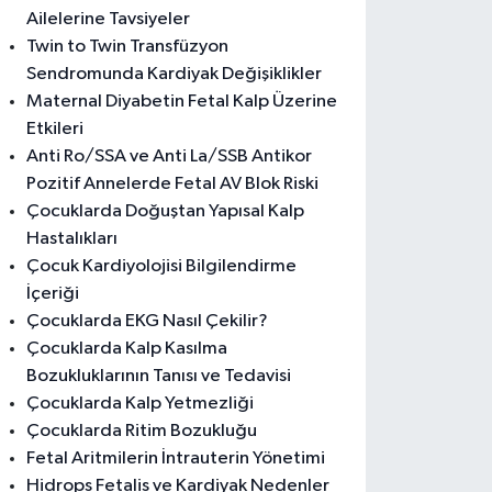
Ailelerine Tavsiyeler
Twin to Twin Transfüzyon
Sendromunda Kardiyak Değişiklikler
Maternal Diyabetin Fetal Kalp Üzerine
Etkileri
Anti Ro/SSA ve Anti La/SSB Antikor
Pozitif Annelerde Fetal AV Blok Riski
Çocuklarda Doğuştan Yapısal Kalp
Hastalıkları
Çocuk Kardiyolojisi Bilgilendirme
İçeriği
Çocuklarda EKG Nasıl Çekilir?
Çocuklarda Kalp Kasılma
Bozukluklarının Tanısı ve Tedavisi
Çocuklarda Kalp Yetmezliği
Çocuklarda Ritim Bozukluğu
Fetal Aritmilerin İntrauterin Yönetimi
Hidrops Fetalis ve Kardiyak Nedenler