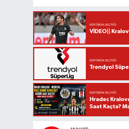
EDITÖRÜN SEÇTIĞI
VİDEO|| Kralov
EDITÖRÜN SEÇTIĞI
Trendyol Süper
EDITÖRÜN SEÇTIĞI
Hradec Kralov
Saat Kaçta? Maç