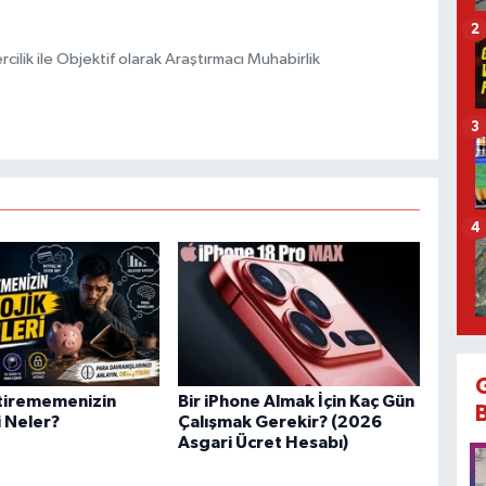
2
ilik ile Objektif olarak Araştırmacı Muhabirlik
3
4
ktirememenizin
Bir iPhone Almak İçin Kaç Gün
 Neler?
Çalışmak Gerekir? (2026
Asgari Ücret Hesabı)