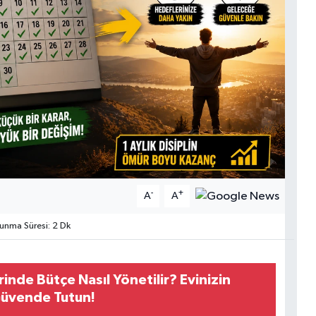
-
+
A
A
nma Süresi: 2 Dk
nde Bütçe Nasıl Yönetilir? Evinizin
Güvende Tutun!