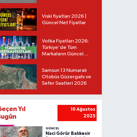
Tarifeler
Viski fiyatları 2026 |
Güncel Net Fiyatlar
Votka Fiyatları 2026:
Türkiye'de Tüm
Markaların Güncel
Listesi
Samsun 13 Numaralı
Otobüs Güzergahı ve
Sefer Saatleri 2026
Geçen Yıl
10 Ağustos
Bugün
2025
GÜNCEL
Naci Görür Balıkesir