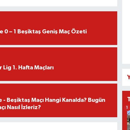
e 0 – 1 Beşiktaş Geniş Maç Özeti
 Lig 1. Hafta Maçları
Y
e - Beşiktaş Maçı Hangi Kanalda? Bugün
ı Nasıl İzleriz?
1