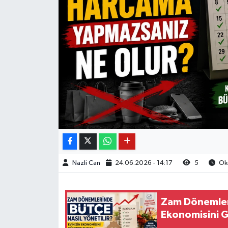
Nazli Can
24.06.2026 - 14:17
5
Oku
Zam Dönemleri
Ekonomisini 