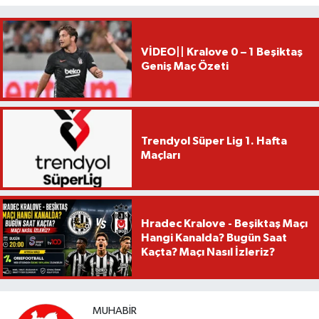
VİDEO|| Kralove 0 – 1 Beşiktaş
Geniş Maç Özeti
Trendyol Süper Lig 1. Hafta
Maçları
Hradec Kralove - Beşiktaş Maçı
Hangi Kanalda? Bugün Saat
Kaçta? Maçı Nasıl İzleriz?
MUHABIR