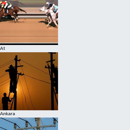
At
Ankara