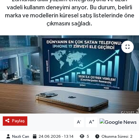
vadeli kullanım deneyimi arıyor. Bu durum, belirli
marka ve modellerin küresel satış listelerinde öne
çıkmasını sağladı.
Paylaş
-
+
A
A
Nazli Can
24.06.2026 - 13:14
5
Okunma Süresi: 2