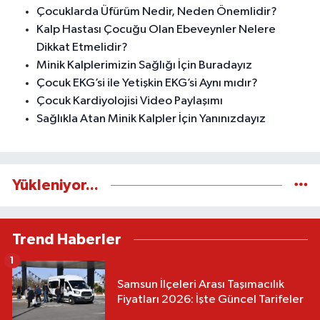
Çocuklarda Üfürüm Nedir, Neden Önemlidir?
Kalp Hastası Çocuğu Olan Ebeveynler Nelere
Dikkat Etmelidir?
Minik Kalplerimizin Sağlığı İçin Buradayız
Çocuk EKG’si ile Yetişkin EKG’si Aynı mıdır?
Çocuk Kardiyolojisi Video Paylaşımı
Sağlıkla Atan Minik Kalpler İçin Yanınızdayız
Yükleniyor...
Trend Haberler
1
Samsun İlçeleri Arası Taşımacılık
Fiyatları 2026: İşte Güncel Tarifeler