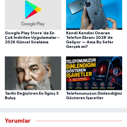
Google Play Store'da En
Kendi Kendini Onaran
Çok İndirilen Uygulamalar –
Telefon Ekranı 2028'de
2026 Güncel Sıralama
Geliyor — Ama Bu Sefer
Gerçek mi?
Tarihi Değiştiren En İlginç 5
Telefonunuzun Dinlendiğini
Buluş
Gösteren İşaretler
Yorumlar