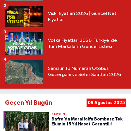
2
Viski fiyatları 2026 | Güncel Net
Fiyatlar
3
Votka Fiyatları 2026: Türkiye'de
Tüm Markaların Güncel Listesi
4
Samsun 13 Numaralı Otobüs
Güzergahı ve Sefer Saatleri 2026
Geçen Yıl Bugün
09 Ağustos 2025
SAMSUN
Bafra’da Maralfalfa Bombası: Tek
Ekimle 15 Yıl Hasat Garantili!