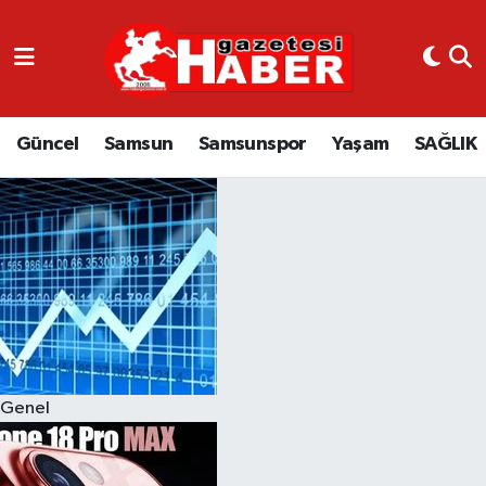
GÜNCEL
SAMSUN
Güncel
Samsun
Samsunspor
Yaşam
SAĞLIK
SAMSUNSPOR
EKONOMİ
YAŞAM
Genel