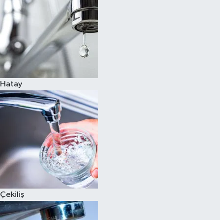
Hatay
Çekiliş