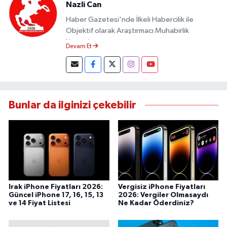
Nazli Can
Haber Gazetesi'nde İlkeli Habercilik ile
Objektif olarak Araştırmacı Muhabirlik
Yapmaktayım.
Devam Et
Bunlar da ilginizi çekebilir
Irak iPhone Fiyatları 2026:
Vergisiz iPhone Fiyatları
Güncel iPhone 17, 16, 15, 13
2026: Vergiler Olmasaydı
ve 14 Fiyat Listesi
Ne Kadar Öderdiniz?