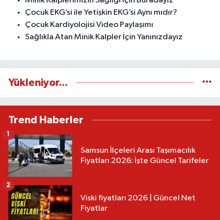
Minik Kalplerimizin Sağlığı İçin Buradayız
Çocuk EKG’si ile Yetişkin EKG’si Aynı mıdır?
Çocuk Kardiyolojisi Video Paylaşımı
Sağlıkla Atan Minik Kalpler İçin Yanınızdayız
Yükleniyor...
Trend Haberler
1
Samsun İlçeleri Arası Taşımacılık
Fiyatları 2026: İşte Güncel Tarifeler
2
Viski fiyatları 2026 | Güncel Net
Fiyatlar