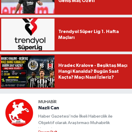
Geniş Maç Özeti
Trendyol Süper Lig 1. Hafta
Maçları
Hradec Kralove - Beşiktaş Maçı
Hangi Kanalda? Bugün Saat
Kaçta? Maçı Nasıl İzleriz?
MUHABIR
Nazli Can
Haber Gazetesi'nde İlkeli Habercilik ile
Objektif olarak Araştırmacı Muhabirlik
Yapmaktayım.