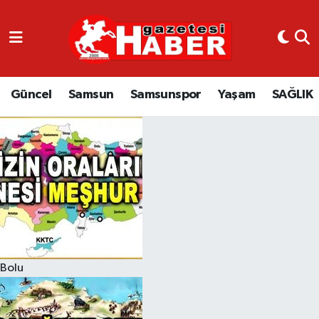
GÜNCEL
SAMSUN
Güncel
Samsun
Samsunspor
Yaşam
SAĞLIK
SAMSUNSPOR
EKONOMİ
YAŞAM
Bolu