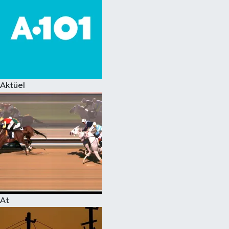
Aktüel
At