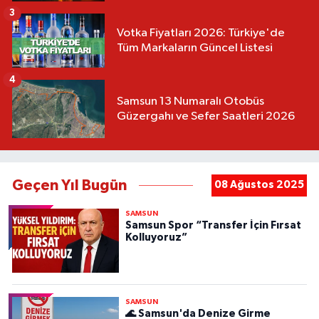
3
Votka Fiyatları 2026: Türkiye'de
Tüm Markaların Güncel Listesi
4
Samsun 13 Numaralı Otobüs
Güzergahı ve Sefer Saatleri 2026
Geçen Yıl Bugün
08 Ağustos 2025
SAMSUN
Samsun Spor “Transfer İçin Fırsat
Kolluyoruz”
SAMSUN
🌊 Samsun'da Denize Girme