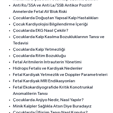
Anti Ro/SSA ve Anti La/SSB Antikor Pozitif
Annelerde Fetal AV Blok Riski
Çocuklarda Doğuştan Yapısal Kalp Hastalıkları
Çocuk Kardiyolojisi Bilgilendirme İçeriği
Çocuklarda EKG Nasıl Çekilir?
Çocuklarda Kalp Kasılma Bozukluklarının Tanısı ve
Tedavisi
Çocuklarda Kalp Yetmezliği
Çocuklarda Ritim Bozukluğu
Fetal Aritmilerin İntrauterin Yönetimi
Hidrops Fetalis ve Kardiyak Nedenler
Fetal Kardiyak Yetmezlik ve Doppler Parametreleri
Fetal Kardiyak MRI Endikasyonları
Fetal Ekokardiyografide Kritik Konotrunkal
Anomalilerin Tanısı
Çocuklarda Anjiyo Nedir, Nasıl Yapılır?
Minik Kalpler Sağlıkla Atsın Diye Buradayız
Çocuklarda Üfürüm Tanısı Nasıl Konulur?