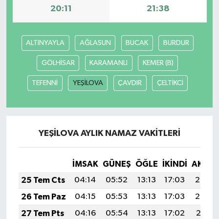
20:11
21:38
ALTINYAYLA
AĞLASUN
BUCAK
BURDUR
GÖLHİSAR
KARAMANLI
KEMER (B)
TEFENNİ
YEŞİLOVA
ÇAVDIR
ÇELTİKCİ
YEŞİLOVA AYLIK NAMAZ VAKITLERI
İMSAK
GÜNEŞ
ÖĞLE
İKINDI
AKŞA
25 Tem Cts
04:14
05:52
13:13
17:03
20:23
26 Tem Paz
04:15
05:53
13:13
17:03
20:22
27 Tem Pts
04:16
05:54
13:13
17:02
20:21