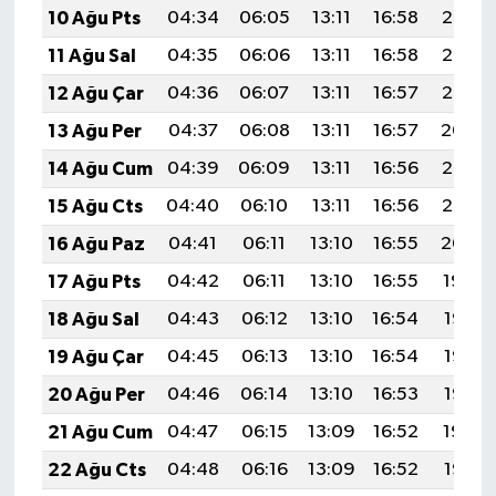
10 Ağu Pts
04:34
06:05
13:11
16:58
20:07
11 Ağu Sal
04:35
06:06
13:11
16:58
20:06
12 Ağu Çar
04:36
06:07
13:11
16:57
20:05
13 Ağu Per
04:37
06:08
13:11
16:57
20:04
14 Ağu Cum
04:39
06:09
13:11
16:56
20:03
15 Ağu Cts
04:40
06:10
13:11
16:56
20:02
16 Ağu Paz
04:41
06:11
13:10
16:55
20:00
17 Ağu Pts
04:42
06:11
13:10
16:55
19:59
18 Ağu Sal
04:43
06:12
13:10
16:54
19:58
19 Ağu Çar
04:45
06:13
13:10
16:54
19:56
20 Ağu Per
04:46
06:14
13:10
16:53
19:55
21 Ağu Cum
04:47
06:15
13:09
16:52
19:54
22 Ağu Cts
04:48
06:16
13:09
16:52
19:52