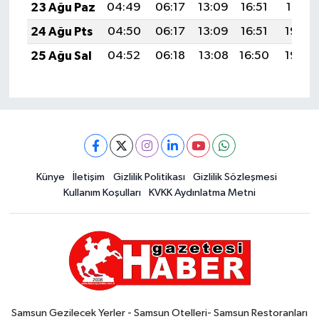
23 Ağu Paz
04:49
06:17
13:09
16:51
19:51
24 Ağu Pts
04:50
06:17
13:09
16:51
19:50
25 Ağu Sal
04:52
06:18
13:08
16:50
19:48
Künye
İletişim
Gizlilik Politikası
Gizlilik Sözleşmesi
Kullanım Koşulları
KVKK Aydınlatma Metni
Samsun Gezilecek Yerler - Samsun Otelleri- Samsun Restoranları