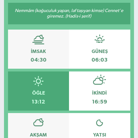
Nemmâm (koğuculuk yapan, laf taşıyan kimse) Cennet'e
giremez. (Hadis-i şerif)
İMSAK
GÜNEŞ
04:30
06:03
ÖĞLE
İKINDI
13:12
16:59
AKŞAM
YATSI