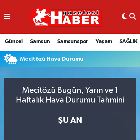
GÜNCEL
SAMSUN
Güncel
Samsun
Samsunspor
Yaşam
SAĞLIK
SAMSUNSPOR
Mecitözü Hava Durumu
EKONOMİ
YAŞAM
Mecitözü Bugün, Yarın ve 1
Haftalık Hava Durumu Tahmini
ŞU AN