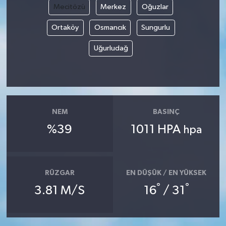
Mecitözü
Merkez
Oğuzlar
Ortaköy
Osmancık
Sungurlu
Uğurludağ
NEM
BASINÇ
%39
1011 HPA
hpa
RÜZGAR
EN DÜŞÜK / EN YÜKSEK
°
°
3.81 M/S
16
/ 31