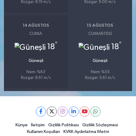
Rüzgar: 8.19 m/s
Rüzgar: 9.00 m/s
14 AĞUSTOS
15 AĞUSTOS
CUMA
CUMARTESI
°
°
18
18
Güneşli
Güneşli
Nem: %63
Nem: %55
Rüzgar: 8.61 m/s
Rüzgar: 5.61 m/s
Künye
İletişim
Gizlilik Politikası
Gizlilik Sözleşmesi
Kullanım Koşulları
KVKK Aydınlatma Metni