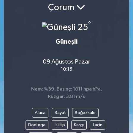
Çorum
°
25
Güneşli
09 Ağustos Pazar
10:15
Nem: %39, Basınç: 1011 hpa hPa,
Rüzgar: 3.81 m/s
Alaca
Bayat
Boğazkale
Dodurga
İskilip
Kargı
Laçin