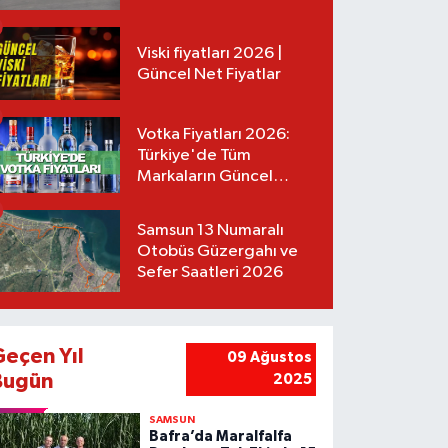
Tarifeler
Viski fiyatları 2026 |
Güncel Net Fiyatlar
Votka Fiyatları 2026:
Türkiye'de Tüm
Markaların Güncel
Listesi
Samsun 13 Numaralı
Otobüs Güzergahı ve
Sefer Saatleri 2026
Geçen Yıl
09 Ağustos
Bugün
2025
SAMSUN
Bafra’da Maralfalfa