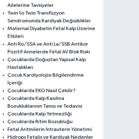
Ailelerine Tavsiyeler
Twin to Twin Transfüzyon
Sendromunda Kardiyak Değişiklikler
Maternal Diyabetin Fetal Kalp Üzerine
Etkileri
Anti Ro/SSA ve Anti La/SSB Antikor
Pozitif Annelerde Fetal AV Blok Riski
Çocuklarda Doğuştan Yapısal Kalp
Hastalıkları
Çocuk Kardiyolojisi Bilgilendirme
İçeriği
Çocuklarda EKG Nasıl Çekilir?
Çocuklarda Kalp Kasılma
Bozukluklarının Tanısı ve Tedavisi
Çocuklarda Kalp Yetmezliği
Çocuklarda Ritim Bozukluğu
Fetal Aritmilerin İntrauterin Yönetimi
Hidrops Fetalis ve Kardiyak Nedenler