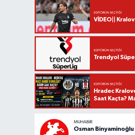
EDITÖRÜN SEÇTIĞI
VİDEO|| Kralov
EDITÖRÜN SEÇTIĞI
Trendyol Süper
EDITÖRÜN SEÇTIĞI
Hradec Kralov
Saat Kaçta? Maç
MUHABIR
Osman Binyaminoğlu