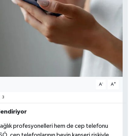
-
+
A
A
3
lendiriyor
sağlık profesyonelleri hem de cep telefonu
SÖ, cep telefonlarının beyin kanseri riskiyle