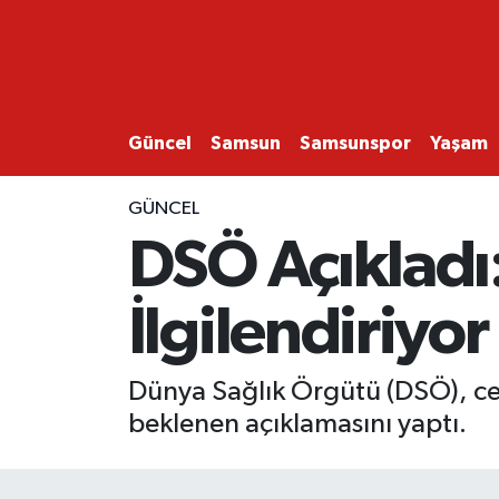
GÜNCEL
SAMSUN
Güncel
Samsun
Samsunspor
Yaşam
SAMSUNSPOR
GÜNCEL
DSÖ Açıkladı
EKONOMİ
İlgilendiriyor
YAŞAM
Dünya Sağlık Örgütü (DSÖ), cep 
beklenen açıklamasını yaptı.