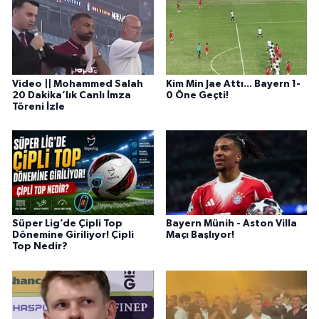
Video || Mohammed Salah
Kim Min Jae Attı... Bayern 1-
20 Dakika’lık Canlı İmza
0 Öne Geçti!
Töreni İzle
Süper Lig’de Çipli Top
Bayern Münih - Aston Villa
Dönemine Giriliyor! Çipli
Maçı Başlıyor!
Top Nedir?