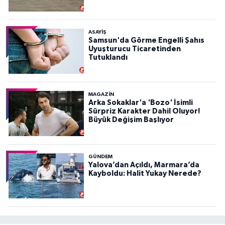
ASAYIŞ
Samsun'da Görme Engelli Şahıs
Uyuşturucu Ticaretinden
Tutuklandı
MAGAZİN
Arka Sokaklar'a 'Bozo' İsimli
Sürpriz Karakter Dahil Oluyor!
Büyük Değişim Başlıyor
GÜNDEM
Yalova’dan Açıldı, Marmara’da
Kayboldu: Halit Yukay Nerede?