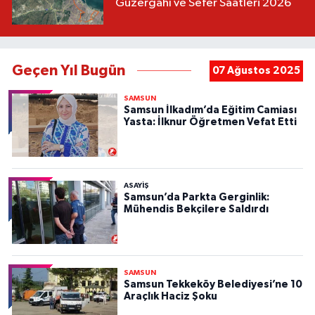
Güzergahı ve Sefer Saatleri 2026
Geçen Yıl Bugün
07 Ağustos 2025
SAMSUN
Samsun İlkadım’da Eğitim Camiası
Yasta: İlknur Öğretmen Vefat Etti
ASAYIŞ
Samsun’da Parkta Gerginlik:
Mühendis Bekçilere Saldırdı
SAMSUN
Samsun Tekkeköy Belediyesi’ne 10
Araçlık Haciz Şoku