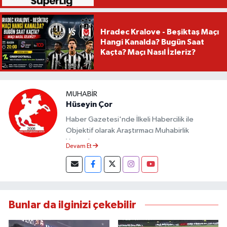
Hradec Kralove - Beşiktaş Maçı
Hangi Kanalda? Bugün Saat
Kaçta? Maçı Nasıl İzleriz?
MUHABIR
Hüseyin Çor
Haber Gazetesi'nde İlkeli Habercilik ile
Objektif olarak Araştırmacı Muhabirlik
Yapmaktayım.
Devam Et
Bunlar da ilginizi çekebilir