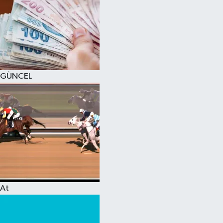
GÜNCEL
At