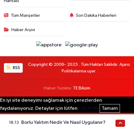
Haritası
Tüm Manşetler
Son Dakika Haberleri
Haber Arşivi
Copyright © 2006- 2025 . Tüm Hakları Saklıdır. Ajans
RSS
Politikalarına uyar.
Haber Yazılımı:
TE Bilişim
En iyi site deneyimi sağlamak için çerezlerden
faydalanıyoruz. Detaylar için lütfen
OKUYUN
Tamam
Borlu Yalıtım Nedir Ve Nasıl Uygulanır?
18:13