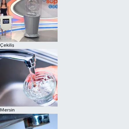
Çekiliş
Mersin