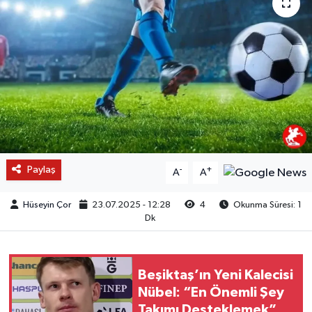
Paylaş
-
+
A
A
Hüseyin Çor
23.07.2025 - 12:28
4
Okunma Süresi: 1
Dk
Beşiktaş’ın Yeni Kalecisi
Nübel: “En Önemli Şey
Takımı Desteklemek”