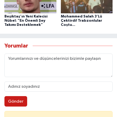
Beşiktaş’ın Yeni Kalecisi
Mohammed Salah 3’Lü
Nübel: “En Önemli Şey
Çektirdi! Trabzonlular
Takımı Desteklemek”
Coştu...
Yorumlar
Gönder