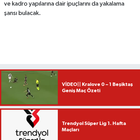
ve kadro yapılarına dair ipuçlarını da yakalama
şansı bulacak.
VİDEO|| Kralove 0 – 1 Beşiktaş
Geniş Maç Özeti
Trendyol Süper Lig 1. Hafta
Maçları