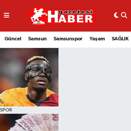
GÜNCEL
SAMSUN
Güncel
Samsun
Samsunspor
Yaşam
SAĞLIK
SAMSUNSPOR
EKONOMİ
YAŞAM
SPOR