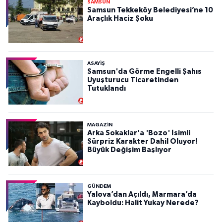
SAMSUN
Samsun Tekkeköy Belediyesi’ne 10
Araçlık Haciz Şoku
ASAYIŞ
Samsun'da Görme Engelli Şahıs
Uyuşturucu Ticaretinden
Tutuklandı
MAGAZİN
Arka Sokaklar'a 'Bozo' İsimli
Sürpriz Karakter Dahil Oluyor!
Büyük Değişim Başlıyor
GÜNDEM
Yalova’dan Açıldı, Marmara’da
Kayboldu: Halit Yukay Nerede?