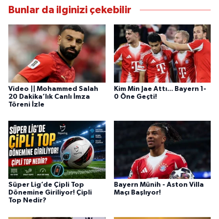
Bunlar da ilginizi çekebilir
Video || Mohammed Salah
Kim Min Jae Attı... Bayern 1-
20 Dakika’lık Canlı İmza
0 Öne Geçti!
Töreni İzle
Süper Lig’de Çipli Top
Bayern Münih - Aston Villa
Dönemine Giriliyor! Çipli
Maçı Başlıyor!
Top Nedir?