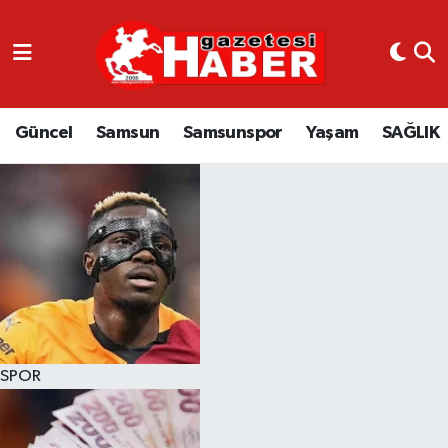
GÜNCEL
SAMSUN
Güncel
Samsun
Samsunspor
Yaşam
SAĞLIK
SAMSUNSPOR
EKONOMİ
YAŞAM
SPOR