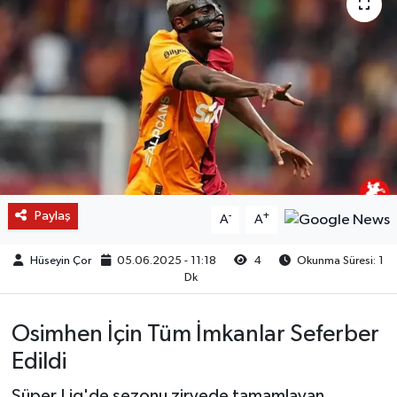
Paylaş
-
+
A
A
Hüseyin Çor
05.06.2025 - 11:18
4
Okunma Süresi: 1
Dk
Osimhen İçin Tüm İmkanlar Seferber
Edildi
Süper Lig'de sezonu zirvede tamamlayan