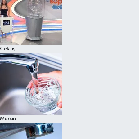
Çekiliş
Mersin