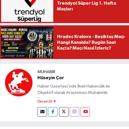
Trendyol Süper Lig 1. Hafta
Maçları
Hradec Kralove - Beşiktaş Maçı
Hangi Kanalda? Bugün Saat
Kaçta? Maçı Nasıl İzleriz?
MUHABIR
Hüseyin Çor
Haber Gazetesi'nde İlkeli Habercilik ile
Objektif olarak Araştırmacı Muhabirlik
Yapmaktayım.
Devam Et