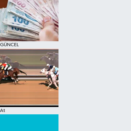
GÜNCEL
At