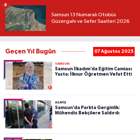
4
Samsun 13 Numaralı Otobüs
Güzergahı ve Sefer Saatleri 2026
Geçen Yıl Bugün
07 Ağustos 2025
SAMSUN
Samsun İlkadım’da Eğitim Camiası
Yasta: İlknur Öğretmen Vefat Etti
ASAYIŞ
Samsun’da Parkta Gerginlik:
Mühendis Bekçilere Saldırdı