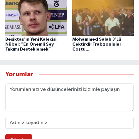
Beşiktaş’ın Yeni Kalecisi
Mohammed Salah 3’Lü
Nübel: “En Önemli Şey
Çektirdi! Trabzonlular
Takımı Desteklemek”
Coştu...
Yorumlar