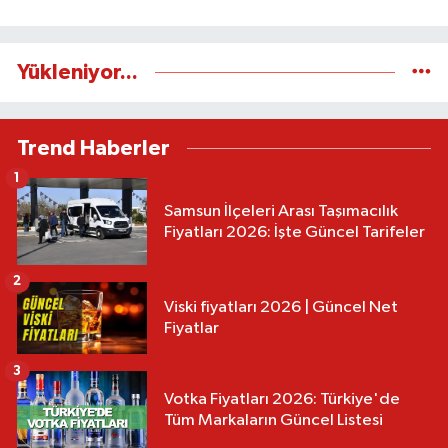
Yükleniyor...
Trend Haberler
1
Samsun İlçeleri Arası Taşımacılık
Fiyatları 2026: İşte Güncel Tarifeler
2
Viski fiyatları 2026 | Güncel Net
Fiyatlar
3
Votka Fiyatları 2026: Türkiye'de
Tüm Markaların Güncel Listesi