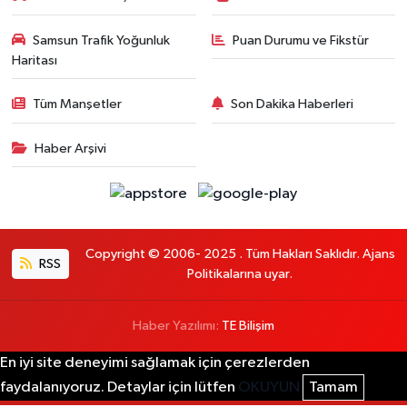
Samsun Trafik Yoğunluk
Puan Durumu ve Fikstür
Haritası
Tüm Manşetler
Son Dakika Haberleri
Haber Arşivi
Copyright © 2006- 2025 . Tüm Hakları Saklıdır. Ajans
RSS
Politikalarına uyar.
Haber Yazılımı:
TE Bilişim
En iyi site deneyimi sağlamak için çerezlerden
faydalanıyoruz. Detaylar için lütfen
OKUYUN
Tamam